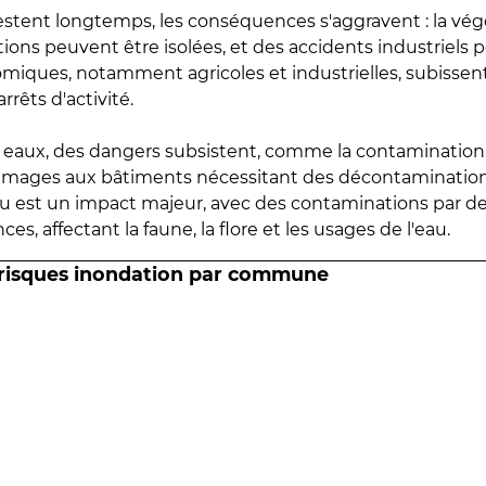
estent longtemps, les conséquences s'aggravent : la vé
tions peuvent être isolées, et des accidents industriels 
omiques, notamment agricoles et industrielles, subissen
rrêts d'activité.
es eaux, des dangers subsistent, comme la contamination
mmages aux bâtiments nécessitant des décontaminations
eau est un impact majeur, avec des contaminations par d
es, affectant la faune, la flore et les usages de l'eau.
 risques inondation par commune