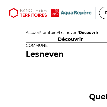
Aller au contenu principal
Aller au menu principal
Accueil
/
Territoire
/
Lesneven
/
Découvrir
Découvrir
COMMUNE
Lesneven
Quel