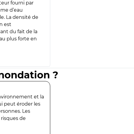
teur fourni par
lume d’eau
e. La densité de
n est
ant du fait de la
u plus forte en
inondation ?
environnement et la
ui peut éroder les
ersonnes. Les
 risques de