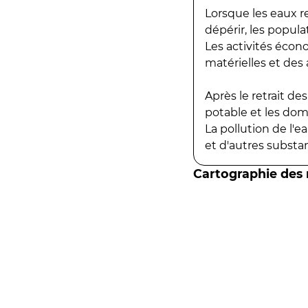
Lorsque les eaux r
dépérir, les popula
Les activités écon
matérielles et des a
Après le retrait d
potable et les do
La pollution de l'
et d'autres substanc
Cartographie des