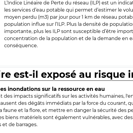
L’Indice Linéaire de Perte du réseau (ILP) est un indica
les services d’eau potable qui permet d’estimer le vo
moyen perdu (m3) par jour pour 1 km de réseau potabl
population influe sur l’ILP. Plus la densité de populatio
importante, plus les ILP sont susceptible d’être import
concentration de la population et de la demande en ea
conséquence.
ire est-il exposé au risque 
s inondations sur la ressource en eau
 des impacts significatifs sur les activités humaines, l'
 causent des dégâts immédiats par la force du courant, q
 faune et la flore, et mettre en danger la sécurité des p
 les biens matériels sont également vulnérables, avec des
 et de barrages.