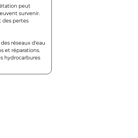
gétation peut
peuvent survenir.
t des pertes
 des réseaux d'eau
 et réparations.
es hydrocarbures