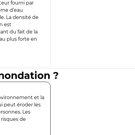
teur fourni par
lume d’eau
e. La densité de
n est
ant du fait de la
u plus forte en
inondation ?
environnement et la
ui peut éroder les
ersonnes. Les
 risques de