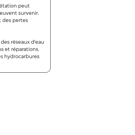
gétation peut
peuvent survenir.
t des pertes
 des réseaux d'eau
 et réparations.
es hydrocarbures