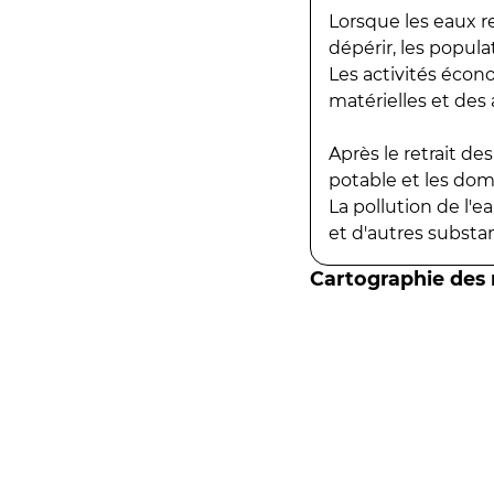
Lorsque les eaux r
dépérir, les popula
Les activités écon
matérielles et des a
Après le retrait d
potable et les do
La pollution de l'
et d'autres substanc
Cartographie des