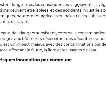
estent longtemps, les conséquences s'aggravent : la vé
tions peuvent être isolées, et des accidents industriels 
omiques, notamment agricoles et industrielles, subissen
rrêts d'activité.
es eaux, des dangers subsistent, comme la contamination
mmages aux bâtiments nécessitant des décontaminations
eau est un impact majeur, avec des contaminations par d
es, affectant la faune, la flore et les usages de l'eau.
 risques inondation par commune