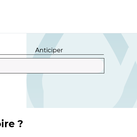
Anticiper
ire ?