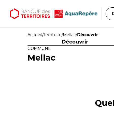
Aller au contenu principal
Aller au menu principal
Accueil
/
Territoire
/
Mellac
/
Découvrir
Découvrir
COMMUNE
Mellac
Quel