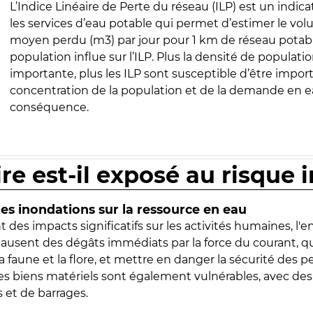
L’Indice Linéaire de Perte du réseau (ILP) est un indica
les services d’eau potable qui permet d’estimer le vo
moyen perdu (m3) par jour pour 1 km de réseau potabl
population influe sur l’ILP. Plus la densité de populatio
importante, plus les ILP sont susceptible d’être import
concentration de la population et de la demande en ea
conséquence.
ire est-il exposé au risque 
s inondations sur la ressource en eau
 des impacts significatifs sur les activités humaines, l'
 causent des dégâts immédiats par la force du courant, q
 faune et la flore, et mettre en danger la sécurité des p
 les biens matériels sont également vulnérables, avec des
 et de barrages.