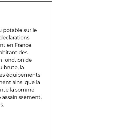
 potable sur le
 déclarations
ent en France.
abitant des
en fonction de
 brute, la
 les équipements
ment ainsi que la
sente la somme
e assainissement,
s.