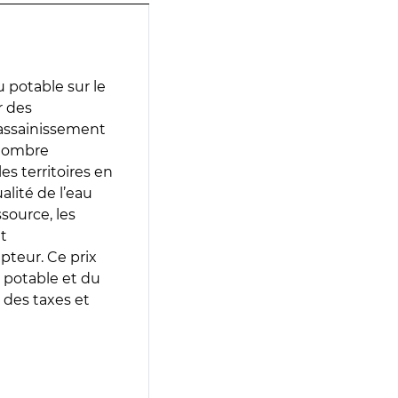
 potable sur le
r des
d’assainissement
 nombre
es territoires en
lité de l’eau
source, les
t
epteur. Ce prix
 potable et du
 des taxes et