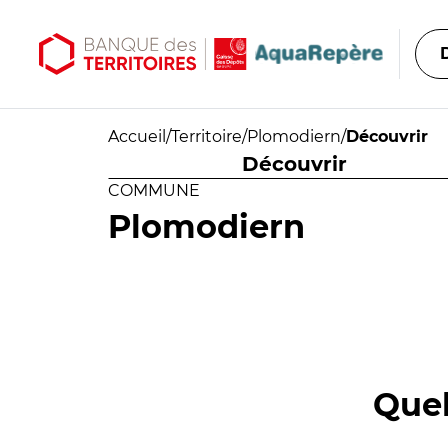
Aller au contenu principal
Aller au menu principal
Accueil
/
Territoire
/
Plomodiern
/
Découvrir
Découvrir
COMMUNE
Plomodiern
Quel