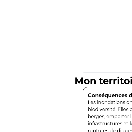
Mon territo
Conséquences de
Les inondations ont
biodiversité. Elles
berges, emporter la
infrastructures et
ruptures de digues