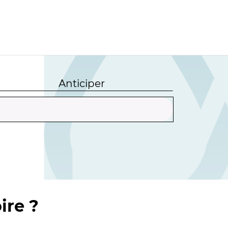
Anticiper
ire ?