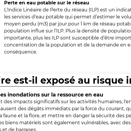
Perte en eau potable sur le réseau
L’Indice Linéaire de Perte du réseau (ILP) est un indica
les services d’eau potable qui permet d’estimer le vo
moyen perdu (m3) par jour pour 1 km de réseau potabl
population influe sur l’ILP. Plus la densité de populatio
importante, plus les ILP sont susceptible d’être import
concentration de la population et de la demande en ea
conséquence.
ire est-il exposé au risque 
s inondations sur la ressource en eau
 des impacts significatifs sur les activités humaines, l'
 causent des dégâts immédiats par la force du courant, q
 faune et la flore, et mettre en danger la sécurité des p
 les biens matériels sont également vulnérables, avec des
 et de barrages.