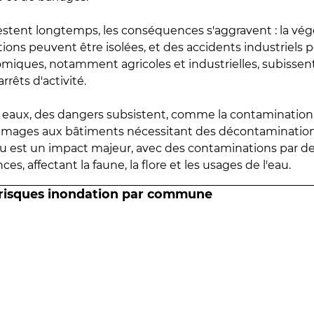
estent longtemps, les conséquences s'aggravent : la vé
tions peuvent être isolées, et des accidents industriels 
omiques, notamment agricoles et industrielles, subissen
rrêts d'activité.
es eaux, des dangers subsistent, comme la contamination
mmages aux bâtiments nécessitant des décontaminations
eau est un impact majeur, avec des contaminations par d
es, affectant la faune, la flore et les usages de l'eau.
 risques inondation par commune