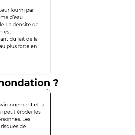
teur fourni par
lume d’eau
e. La densité de
n est
ant du fait de la
u plus forte en
inondation ?
environnement et la
ui peut éroder les
ersonnes. Les
 risques de