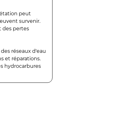
gétation peut
peuvent survenir.
t des pertes
 des réseaux d'eau
 et réparations.
es hydrocarbures