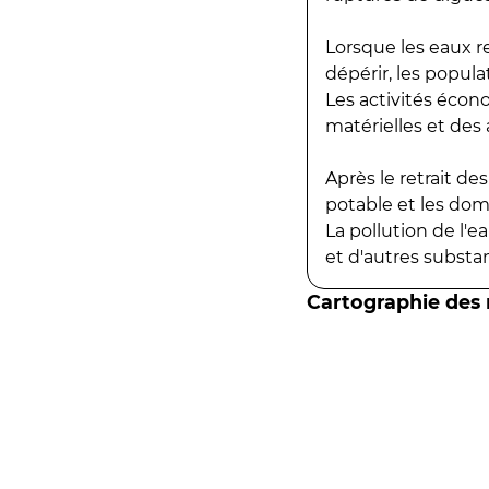
Lorsque les eaux r
dépérir, les popula
Les activités écon
matérielles et des a
Après le retrait d
potable et les do
La pollution de l'
et d'autres substanc
Cartographie des