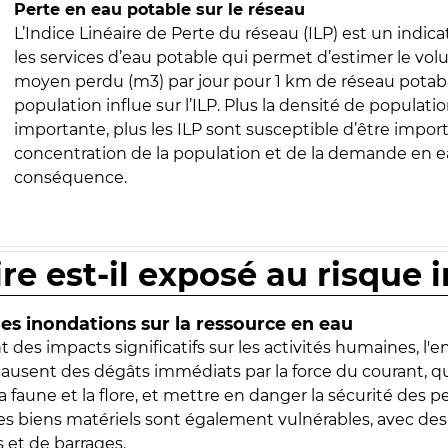
Perte en eau potable sur le réseau
L’Indice Linéaire de Perte du réseau (ILP) est un indica
les services d’eau potable qui permet d’estimer le vo
moyen perdu (m3) par jour pour 1 km de réseau potabl
population influe sur l’ILP. Plus la densité de populatio
importante, plus les ILP sont susceptible d’être import
concentration de la population et de la demande en ea
conséquence.
ire est-il exposé au risque 
s inondations sur la ressource en eau
 des impacts significatifs sur les activités humaines, l'
 causent des dégâts immédiats par la force du courant, q
 faune et la flore, et mettre en danger la sécurité des p
 les biens matériels sont également vulnérables, avec des
 et de barrages.