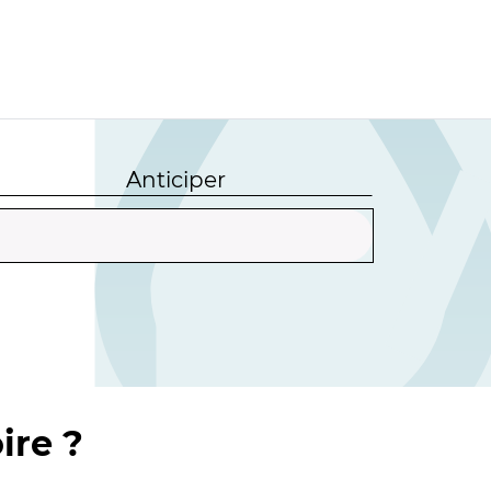
Anticiper
ire ?