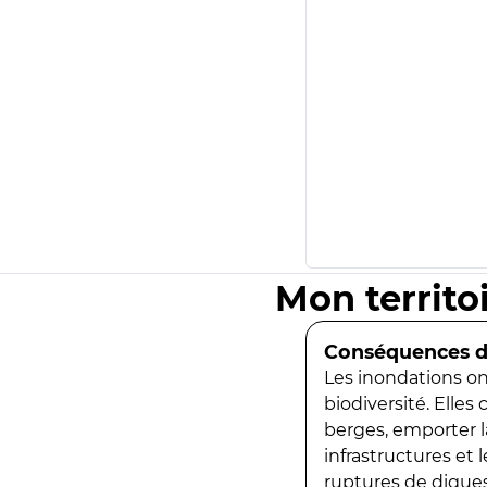
Mon territo
Conséquences de
Les inondations ont
biodiversité. Elles
berges, emporter la
infrastructures et
ruptures de digues