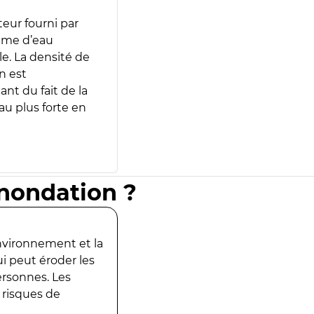
teur fourni par
lume d’eau
e. La densité de
n est
ant du fait de la
u plus forte en
inondation ?
environnement et la
ui peut éroder les
ersonnes. Les
 risques de