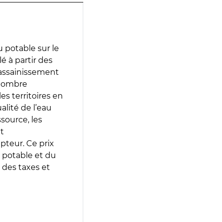
 potable sur le
lé à partir des
d’assainissement
 nombre
es territoires en
lité de l’eau
source, les
t
epteur. Ce prix
 potable et du
 des taxes et