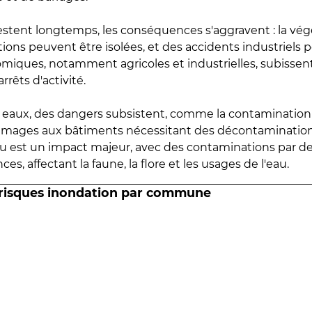
estent longtemps, les conséquences s'aggravent : la vé
tions peuvent être isolées, et des accidents industriels 
omiques, notamment agricoles et industrielles, subissen
rrêts d'activité.
es eaux, des dangers subsistent, comme la contamination
mmages aux bâtiments nécessitant des décontaminations
eau est un impact majeur, avec des contaminations par d
es, affectant la faune, la flore et les usages de l'eau.
 risques inondation par commune