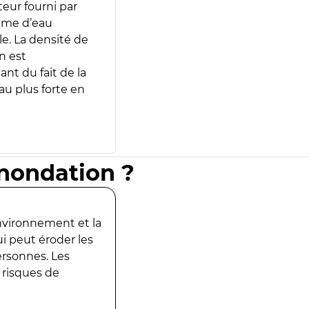
teur fourni par
lume d’eau
e. La densité de
n est
ant du fait de la
u plus forte en
inondation ?
environnement et la
ui peut éroder les
ersonnes. Les
 risques de