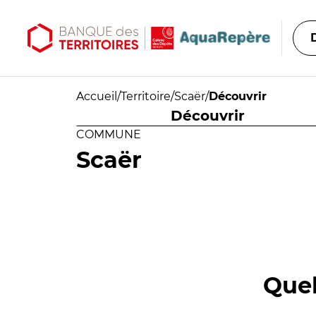
Aller au contenu principal
Aller au menu principal
Accueil
/
Territoire
/
Scaër
/
Découvrir
Découvrir
COMMUNE
Scaër
Quel