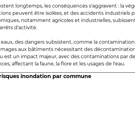
estent longtemps, les conséquences s'aggravent : la vé
tions peuvent être isolées, et des accidents industriels 
omiques, notamment agricoles et industrielles, subissen
rrêts d'activité.
es eaux, des dangers subsistent, comme la contamination
mmages aux bâtiments nécessitant des décontaminations
eau est un impact majeur, avec des contaminations par d
es, affectant la faune, la flore et les usages de l'eau.
 risques inondation par commune