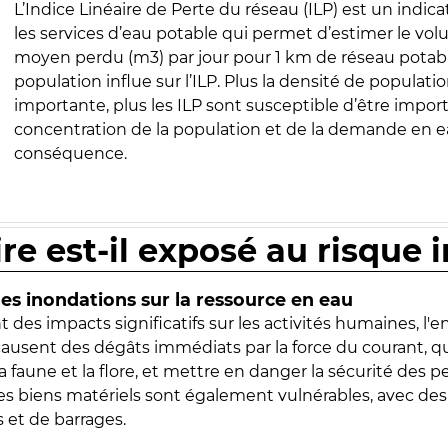
L’Indice Linéaire de Perte du réseau (ILP) est un indica
les services d’eau potable qui permet d’estimer le vo
moyen perdu (m3) par jour pour 1 km de réseau potabl
population influe sur l’ILP. Plus la densité de populatio
importante, plus les ILP sont susceptible d’être import
concentration de la population et de la demande en ea
conséquence.
ire est-il exposé au risque 
s inondations sur la ressource en eau
 des impacts significatifs sur les activités humaines, l'
 causent des dégâts immédiats par la force du courant, q
 faune et la flore, et mettre en danger la sécurité des p
 les biens matériels sont également vulnérables, avec des
 et de barrages.