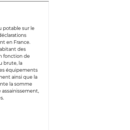
 potable sur le
 déclarations
ent en France.
abitant des
en fonction de
 brute, la
 les équipements
ment ainsi que la
sente la somme
e assainissement,
s.