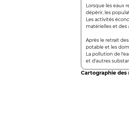
Lorsque les eaux r
dépérir, les popula
Les activités écon
matérielles et des a
Après le retrait d
potable et les do
La pollution de l'
et d'autres substanc
Cartographie des