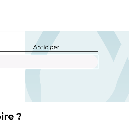
Anticiper
ire ?