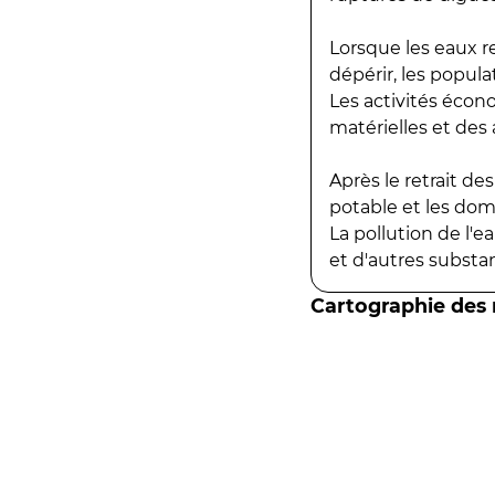
Lorsque les eaux r
dépérir, les popula
Les activités écon
matérielles et des a
Après le retrait d
potable et les do
La pollution de l'
et d'autres substanc
Cartographie des