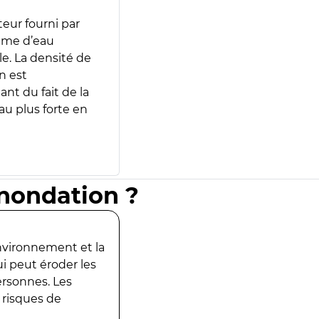
teur fourni par
lume d’eau
e. La densité de
n est
ant du fait de la
u plus forte en
inondation ?
environnement et la
ui peut éroder les
ersonnes. Les
 risques de