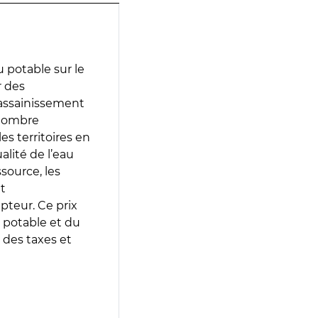
 potable sur le
r des
d’assainissement
 nombre
es territoires en
lité de l’eau
source, les
t
epteur. Ce prix
 potable et du
 des taxes et