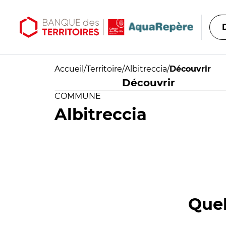
Aller au contenu principal
Aller au menu principal
Accueil
/
Territoire
/
Albitreccia
/
Découvrir
Découvrir
COMMUNE
Albitreccia
Quel