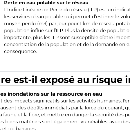
Perte en eau potable sur le réseau
L’Indice Linéaire de Perte du réseau (ILP) est un indica
les services d’eau potable qui permet d’estimer le vo
moyen perdu (m3) par jour pour 1 km de réseau potabl
population influe sur l’ILP. Plus la densité de populatio
importante, plus les ILP sont susceptible d’être import
concentration de la population et de la demande en ea
conséquence.
ire est-il exposé au risque 
s inondations sur la ressource en eau
 des impacts significatifs sur les activités humaines, l'
 causent des dégâts immédiats par la force du courant, q
 faune et la flore, et mettre en danger la sécurité des p
 les biens matériels sont également vulnérables, avec des
 et de barrages.