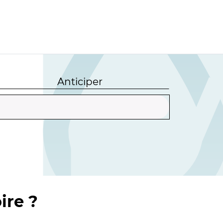
Anticiper
ire ?