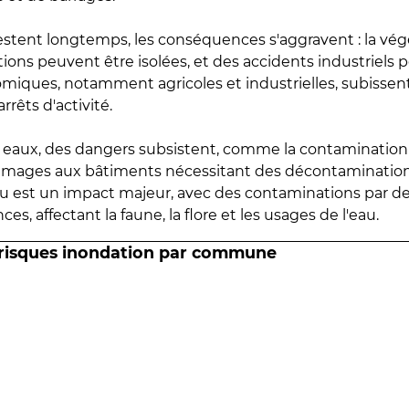
estent longtemps, les conséquences s'aggravent : la vé
tions peuvent être isolées, et des accidents industriels 
omiques, notamment agricoles et industrielles, subissen
rrêts d'activité.
es eaux, des dangers subsistent, comme la contamination
mmages aux bâtiments nécessitant des décontaminations
eau est un impact majeur, avec des contaminations par d
es, affectant la faune, la flore et les usages de l'eau.
 risques inondation par commune