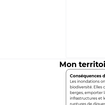
Mon territo
Conséquences de
Les inondations ont
biodiversité. Elles
berges, emporter la
infrastructures et
ruptures de digues