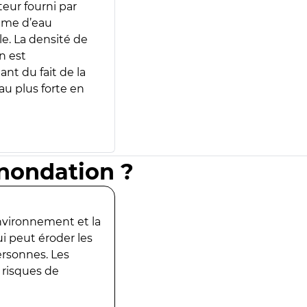
teur fourni par
lume d’eau
e. La densité de
n est
ant du fait de la
u plus forte en
inondation ?
environnement et la
ui peut éroder les
ersonnes. Les
 risques de