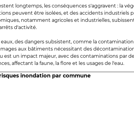
estent longtemps, les conséquences s'aggravent : la vé
tions peuvent être isolées, et des accidents industriels 
omiques, notamment agricoles et industrielles, subissen
rrêts d'activité.
es eaux, des dangers subsistent, comme la contamination
mmages aux bâtiments nécessitant des décontaminations
eau est un impact majeur, avec des contaminations par d
es, affectant la faune, la flore et les usages de l'eau.
 risques inondation par commune