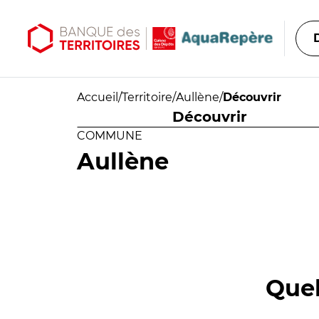
Aller au contenu principal
Aller au menu principal
Accueil
/
Territoire
/
Aullène
/
Découvrir
Découvrir
COMMUNE
Aullène
Quel