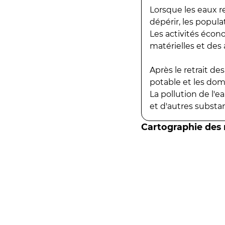
Lorsque les eaux r
dépérir, les popula
Les activités écon
matérielles et des a
Après le retrait d
potable et les do
La pollution de l'
et d'autres substanc
Cartographie des