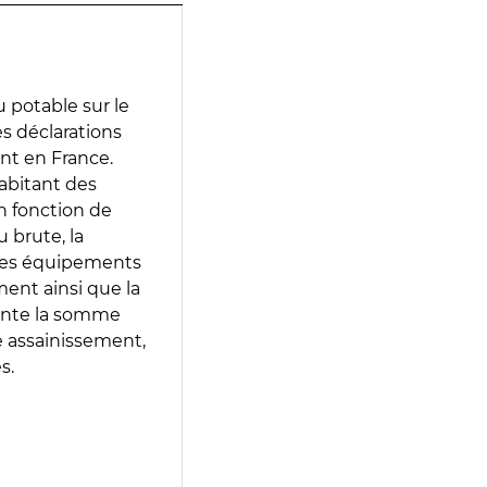
 potable sur le
es déclarations
ent en France.
abitant des
en fonction de
 brute, la
 les équipements
ment ainsi que la
sente la somme
e assainissement,
s.