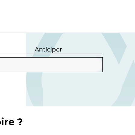
Anticiper
ire ?