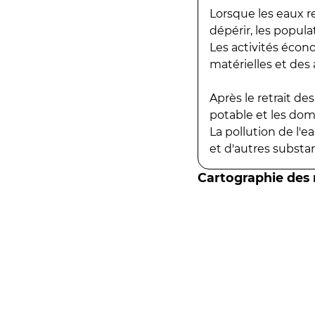
Lorsque les eaux r
dépérir, les popula
Les activités écon
matérielles et des a
Après le retrait d
potable et les do
La pollution de l'
et d'autres substanc
Cartographie des