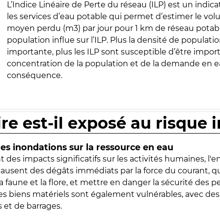
L’Indice Linéaire de Perte du réseau (ILP) est un indica
les services d’eau potable qui permet d’estimer le vo
moyen perdu (m3) par jour pour 1 km de réseau potabl
population influe sur l’ILP. Plus la densité de populatio
importante, plus les ILP sont susceptible d’être import
concentration de la population et de la demande en ea
conséquence.
ire est-il exposé au risque 
s inondations sur la ressource en eau
 des impacts significatifs sur les activités humaines, l'
 causent des dégâts immédiats par la force du courant, q
 faune et la flore, et mettre en danger la sécurité des p
 les biens matériels sont également vulnérables, avec des
 et de barrages.