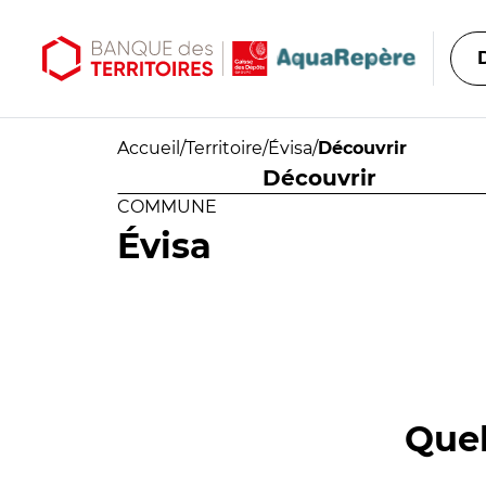
Aller au contenu principal
Aller au menu principal
Accueil
/
Territoire
/
Évisa
/
Découvrir
Découvrir
COMMUNE
Évisa
Quel