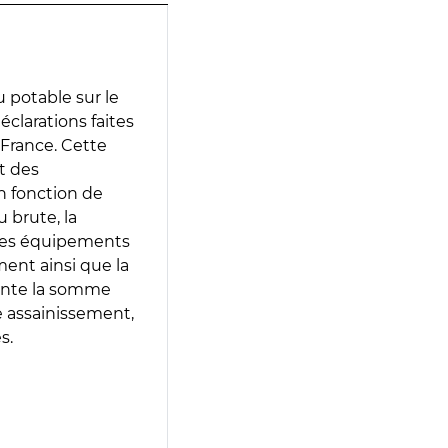
 potable sur le
déclarations faites
 France. Cette
t des
en fonction de
 brute, la
 les équipements
ment ainsi que la
sente la somme
e assainissement,
s.