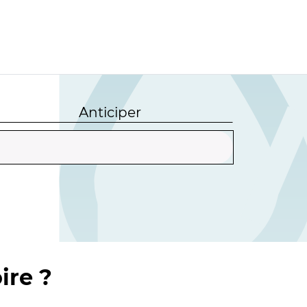
Anticiper
ire ?