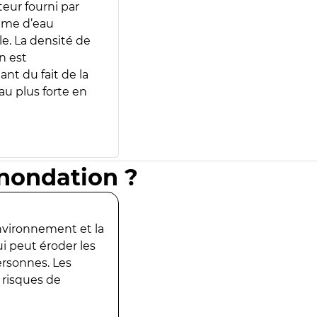
teur fourni par
lume d’eau
e. La densité de
n est
ant du fait de la
u plus forte en
inondation ?
environnement et la
ui peut éroder les
ersonnes. Les
 risques de