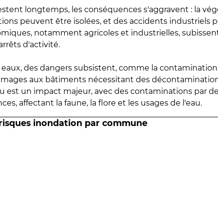
estent longtemps, les conséquences s'aggravent : la vé
tions peuvent être isolées, et des accidents industriels 
omiques, notamment agricoles et industrielles, subissen
rrêts d'activité.
es eaux, des dangers subsistent, comme la contamination
mmages aux bâtiments nécessitant des décontaminations
eau est un impact majeur, avec des contaminations par d
es, affectant la faune, la flore et les usages de l'eau.
 risques inondation par commune