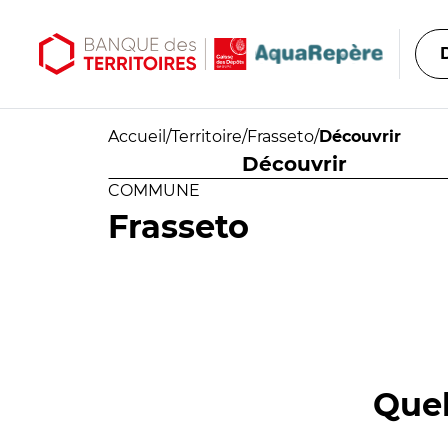
Aller au contenu principal
Aller au menu principal
Accueil
/
Territoire
/
Frasseto
/
Découvrir
Découvrir
COMMUNE
Frasseto
Quel