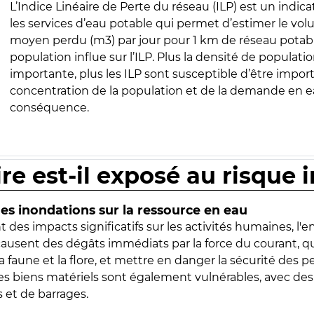
L’Indice Linéaire de Perte du réseau (ILP) est un indica
les services d’eau potable qui permet d’estimer le vo
moyen perdu (m3) par jour pour 1 km de réseau potabl
population influe sur l’ILP. Plus la densité de populatio
importante, plus les ILP sont susceptible d’être import
concentration de la population et de la demande en ea
conséquence.
ire est-il exposé au risque 
s inondations sur la ressource en eau
 des impacts significatifs sur les activités humaines, l'
 causent des dégâts immédiats par la force du courant, q
 faune et la flore, et mettre en danger la sécurité des p
 les biens matériels sont également vulnérables, avec des
 et de barrages.