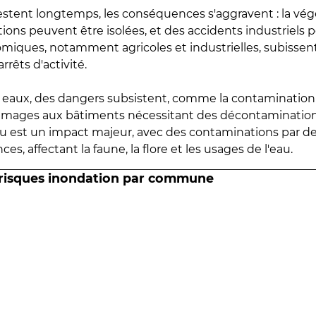
estent longtemps, les conséquences s'aggravent : la vé
tions peuvent être isolées, et des accidents industriels 
omiques, notamment agricoles et industrielles, subissen
rrêts d'activité.
es eaux, des dangers subsistent, comme la contamination
mmages aux bâtiments nécessitant des décontaminations
eau est un impact majeur, avec des contaminations par d
es, affectant la faune, la flore et les usages de l'eau.
 risques inondation par commune