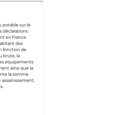
 potable sur le
es déclarations
ent en France.
abitant des
en fonction de
 brute, la
 les équipements
ment ainsi que la
sente la somme
e assainissement,
s.