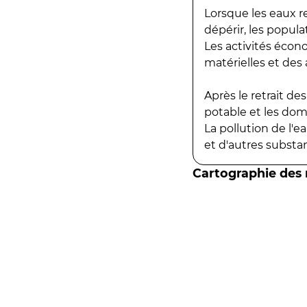
Lorsque les eaux r
dépérir, les popula
Les activités écon
matérielles et des a
Après le retrait d
potable et les do
La pollution de l'
et d'autres substanc
Cartographie des