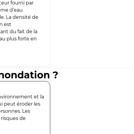
teur fourni par
lume d’eau
e. La densité de
n est
ant du fait de la
u plus forte en
inondation ?
environnement et la
ui peut éroder les
ersonnes. Les
 risques de