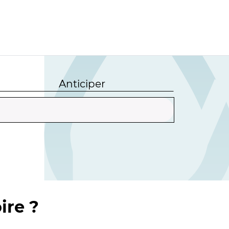
Anticiper
ire ?