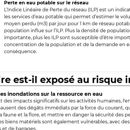
Perte en eau potable sur le réseau
L’Indice Linéaire de Perte du réseau (ILP) est un indica
les services d’eau potable qui permet d’estimer le vo
moyen perdu (m3) par jour pour 1 km de réseau potabl
population influe sur l’ILP. Plus la densité de populatio
importante, plus les ILP sont susceptible d’être import
concentration de la population et de la demande en ea
conséquence.
ire est-il exposé au risque 
s inondations sur la ressource en eau
 des impacts significatifs sur les activités humaines, l'
 causent des dégâts immédiats par la force du courant, q
 faune et la flore, et mettre en danger la sécurité des p
 les biens matériels sont également vulnérables, avec des
 et de barrages.