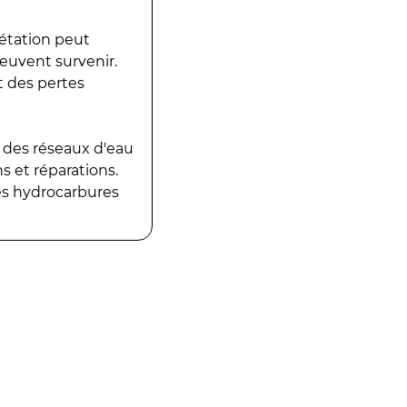
gétation peut
peuvent survenir.
t des pertes
 des réseaux d'eau
 et réparations.
es hydrocarbures