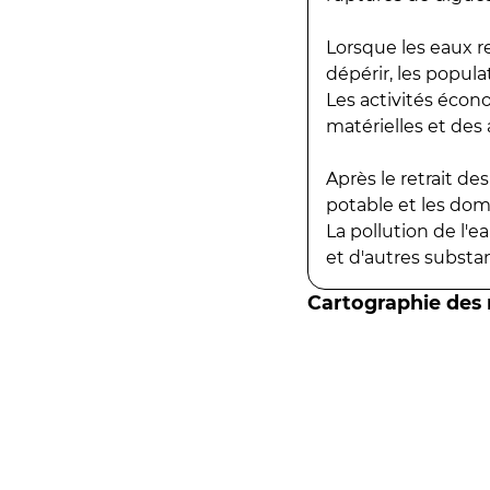
Lorsque les eaux r
dépérir, les popula
Les activités écon
matérielles et des a
Après le retrait d
potable et les do
La pollution de l'
et d'autres substanc
Cartographie des