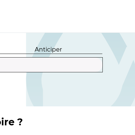
Anticiper
ire ?