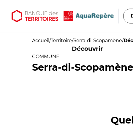
Aller au contenu principal
Aller au menu principal
Accueil
/
Territoire
/
Serra-di-Scopamène
/
Déc
Découvrir
COMMUNE
Serra-di-Scopamèn
Quel