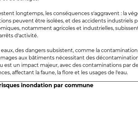
estent longtemps, les conséquences s'aggravent : la vé
tions peuvent être isolées, et des accidents industriels 
omiques, notamment agricoles et industrielles, subissen
rrêts d'activité.
es eaux, des dangers subsistent, comme la contamination
mmages aux bâtiments nécessitant des décontaminations
eau est un impact majeur, avec des contaminations par d
es, affectant la faune, la flore et les usages de l'eau.
 risques inondation par commune