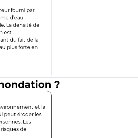
teur fourni par
lume d’eau
e. La densité de
n est
ant du fait de la
u plus forte en
inondation ?
environnement et la
ui peut éroder les
ersonnes. Les
 risques de