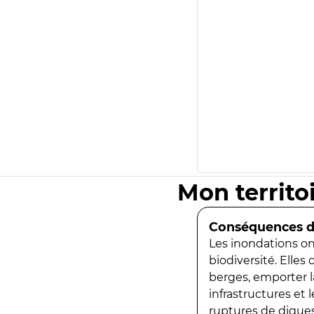
Mon territo
Conséquences de
Les inondations ont
biodiversité. Elles
berges, emporter la
infrastructures et
ruptures de digues