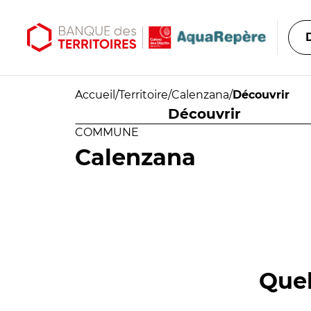
Aller au contenu principal
Aller au menu principal
Accueil
/
Territoire
/
Calenzana
/
Découvrir
Découvrir
COMMUNE
Calenzana
Quel