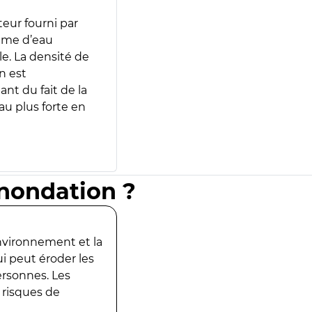
teur fourni par
lume d’eau
e. La densité de
n est
ant du fait de la
u plus forte en
inondation ?
environnement et la
ui peut éroder les
ersonnes. Les
 risques de