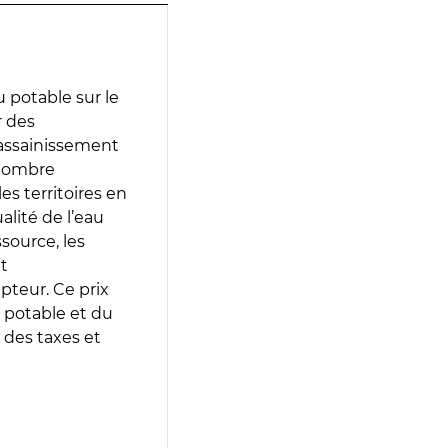
 potable sur le
r des
d’assainissement
 nombre
es territoires en
lité de l’eau
source, les
t
epteur. Ce prix
 potable et du
 des taxes et