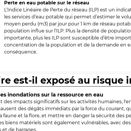
Perte en eau potable sur le réseau
L’Indice Linéaire de Perte du réseau (ILP) est un indica
les services d’eau potable qui permet d’estimer le vo
moyen perdu (m3) par jour pour 1 km de réseau potabl
population influe sur l’ILP. Plus la densité de populatio
importante, plus les ILP sont susceptible d’être import
concentration de la population et de la demande en ea
conséquence.
ire est-il exposé au risque 
s inondations sur la ressource en eau
 des impacts significatifs sur les activités humaines, l'
 causent des dégâts immédiats par la force du courant, q
 faune et la flore, et mettre en danger la sécurité des p
 les biens matériels sont également vulnérables, avec des
 et de barrages.