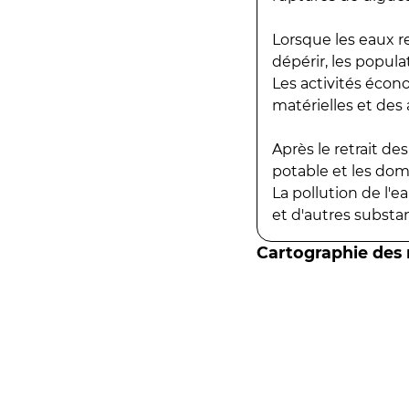
Lorsque les eaux r
dépérir, les popula
Les activités écon
matérielles et des a
Après le retrait d
potable et les do
La pollution de l'
et d'autres substanc
Cartographie des