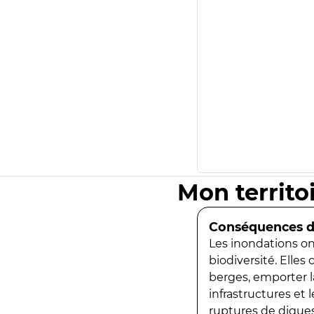
Mon territo
Conséquences de
Les inondations ont
biodiversité. Elles
berges, emporter la
infrastructures et
ruptures de digues