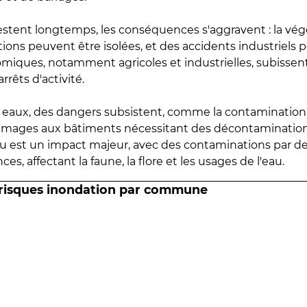
estent longtemps, les conséquences s'aggravent : la vé
tions peuvent être isolées, et des accidents industriels 
omiques, notamment agricoles et industrielles, subissen
rrêts d'activité.
es eaux, des dangers subsistent, comme la contamination
mmages aux bâtiments nécessitant des décontaminations
eau est un impact majeur, avec des contaminations par d
es, affectant la faune, la flore et les usages de l'eau.
 risques inondation par commune