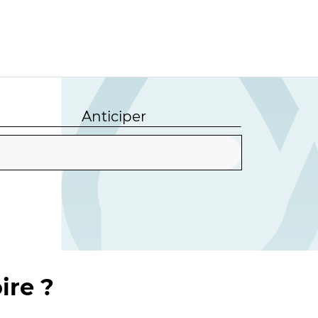
Anticiper
ire ?