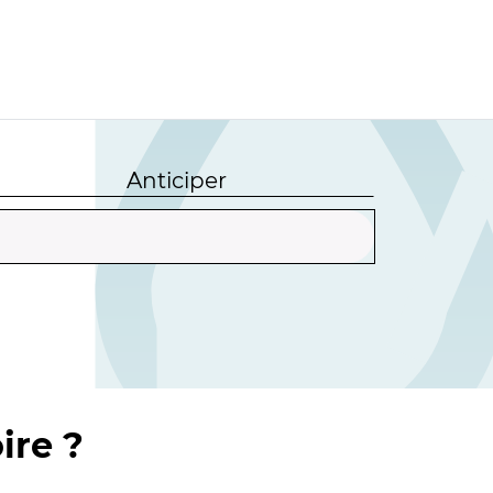
Anticiper
ire ?