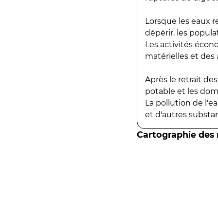
Lorsque les eaux r
dépérir, les popula
Les activités écon
matérielles et des a
Après le retrait d
potable et les do
La pollution de l'
et d'autres substanc
Cartographie des