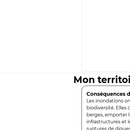
Mon territo
Conséquences de
Les inondations ont
biodiversité. Elles
berges, emporter la
infrastructures et
ruptures de digues