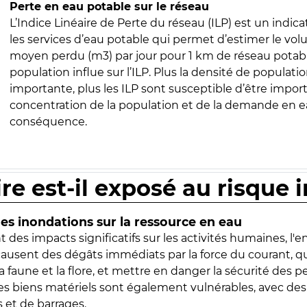
Perte en eau potable sur le réseau
L’Indice Linéaire de Perte du réseau (ILP) est un indica
les services d’eau potable qui permet d’estimer le vo
moyen perdu (m3) par jour pour 1 km de réseau potabl
population influe sur l’ILP. Plus la densité de populatio
importante, plus les ILP sont susceptible d’être import
concentration de la population et de la demande en ea
conséquence.
ire est-il exposé au risque 
s inondations sur la ressource en eau
 des impacts significatifs sur les activités humaines, l'
 causent des dégâts immédiats par la force du courant, q
 faune et la flore, et mettre en danger la sécurité des p
 les biens matériels sont également vulnérables, avec des
 et de barrages.