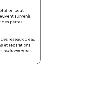
gétation peut
peuvent survenir.
t des pertes
 des réseaux d'eau
 et réparations.
es hydrocarbures