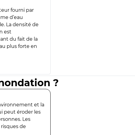
teur fourni par
lume d’eau
e. La densité de
n est
ant du fait de la
u plus forte en
inondation ?
environnement et la
ui peut éroder les
ersonnes. Les
 risques de