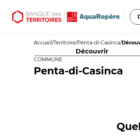
Aller au contenu principal
Aller au menu principal
Accueil
/
Territoire
/
Penta-di-Casinca
/
Découv
Découvrir
COMMUNE
Penta-di-Casinca
Quel