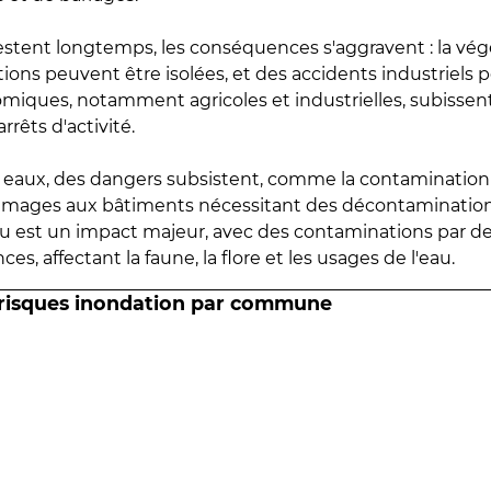
estent longtemps, les conséquences s'aggravent : la vé
tions peuvent être isolées, et des accidents industriels 
omiques, notamment agricoles et industrielles, subissen
rrêts d'activité.
es eaux, des dangers subsistent, comme la contamination
mmages aux bâtiments nécessitant des décontaminations
eau est un impact majeur, avec des contaminations par d
es, affectant la faune, la flore et les usages de l'eau.
 risques inondation par commune