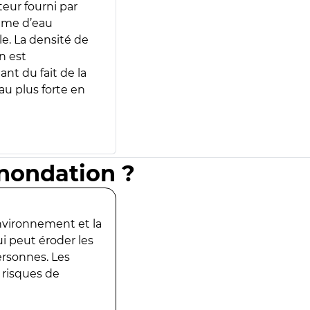
teur fourni par
lume d’eau
e. La densité de
n est
ant du fait de la
u plus forte en
inondation ?
environnement et la
ui peut éroder les
ersonnes. Les
 risques de