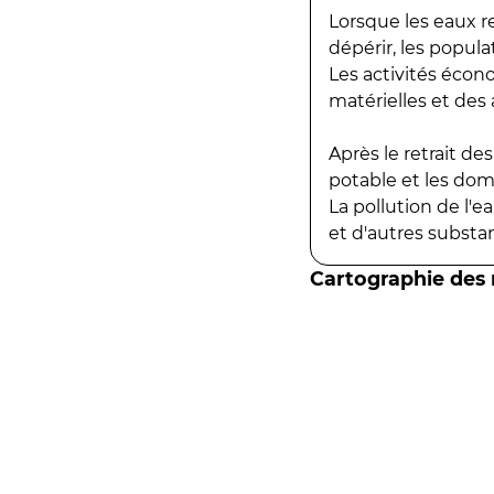
Lorsque les eaux r
dépérir, les popula
Les activités écon
matérielles et des a
Après le retrait d
potable et les do
La pollution de l'
et d'autres substanc
Cartographie des