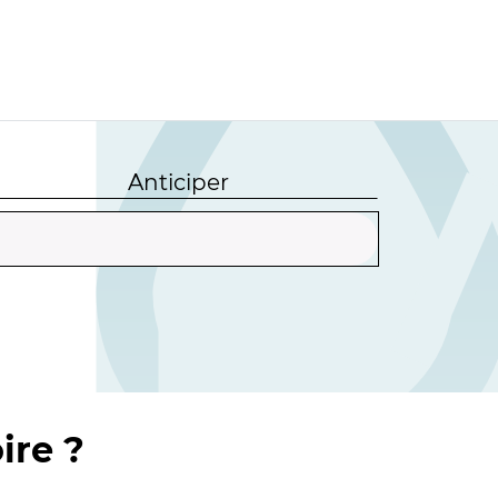
Anticiper
ire ?