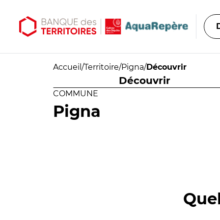
Aller au contenu principal
Aller au menu principal
Accueil
/
Territoire
/
Pigna
/
Découvrir
Découvrir
COMMUNE
Pigna
Quel