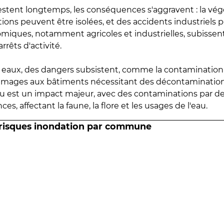
estent longtemps, les conséquences s'aggravent : la vé
tions peuvent être isolées, et des accidents industriels 
omiques, notamment agricoles et industrielles, subissen
rrêts d'activité.
es eaux, des dangers subsistent, comme la contamination
mmages aux bâtiments nécessitant des décontaminations
eau est un impact majeur, avec des contaminations par d
es, affectant la faune, la flore et les usages de l'eau.
 risques inondation par commune