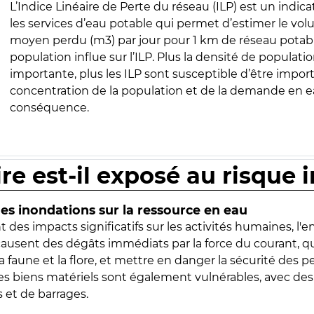
L’Indice Linéaire de Perte du réseau (ILP) est un indica
les services d’eau potable qui permet d’estimer le vo
moyen perdu (m3) par jour pour 1 km de réseau potabl
population influe sur l’ILP. Plus la densité de populatio
importante, plus les ILP sont susceptible d’être import
concentration de la population et de la demande en ea
conséquence.
ire est-il exposé au risque 
s inondations sur la ressource en eau
 des impacts significatifs sur les activités humaines, l'
 causent des dégâts immédiats par la force du courant, q
 faune et la flore, et mettre en danger la sécurité des p
 les biens matériels sont également vulnérables, avec des
 et de barrages.