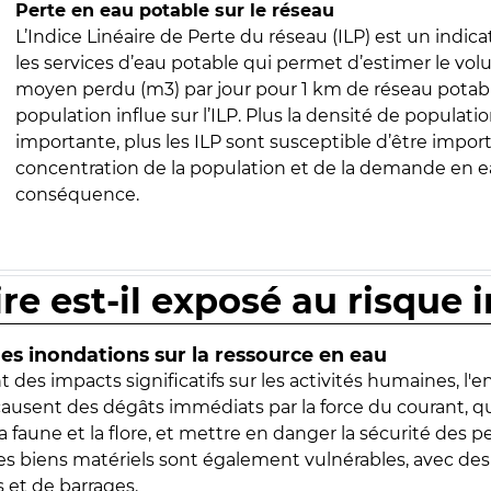
Perte en eau potable sur le réseau
L’Indice Linéaire de Perte du réseau (ILP) est un indica
les services d’eau potable qui permet d’estimer le vo
moyen perdu (m3) par jour pour 1 km de réseau potabl
population influe sur l’ILP. Plus la densité de populatio
importante, plus les ILP sont susceptible d’être import
concentration de la population et de la demande en ea
conséquence.
ire est-il exposé au risque 
s inondations sur la ressource en eau
 des impacts significatifs sur les activités humaines, l'
 causent des dégâts immédiats par la force du courant, q
 faune et la flore, et mettre en danger la sécurité des p
 les biens matériels sont également vulnérables, avec des
 et de barrages.