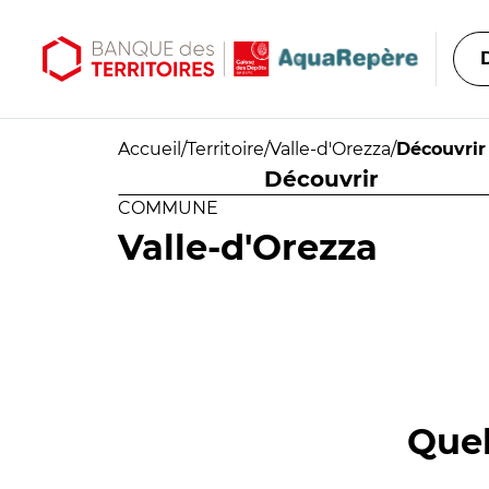
Aller au contenu principal
Aller au menu principal
Accueil
/
Territoire
/
Valle-d'Orezza
/
Découvrir
Découvrir
COMMUNE
Valle-d'Orezza
Quel