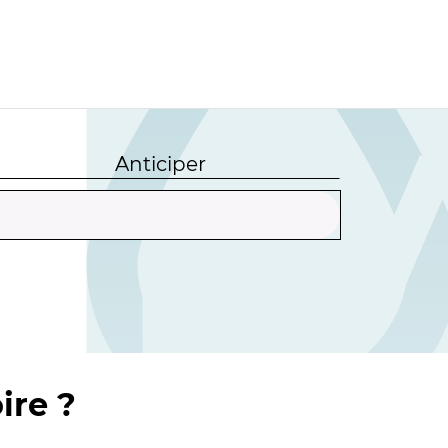
Anticiper
ire ?