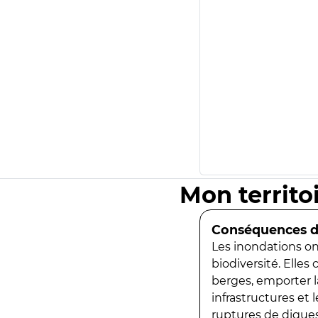
Mon territo
Conséquences de
Les inondations ont
biodiversité. Elles
berges, emporter la
infrastructures et
ruptures de digues