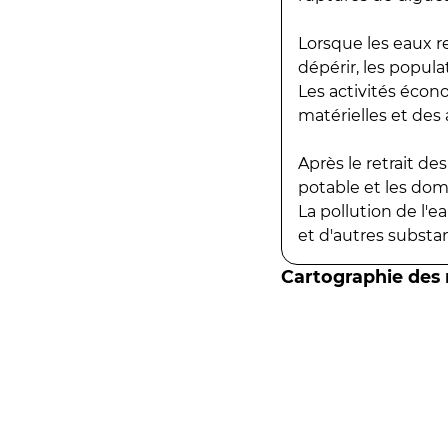
Lorsque les eaux r
dépérir, les popula
Les activités écon
matérielles et des a
Après le retrait d
potable et les do
La pollution de l'
et d'autres substanc
Cartographie des