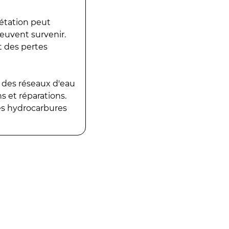
gétation peut
peuvent survenir.
t des pertes
 des réseaux d'eau
 et réparations.
es hydrocarbures