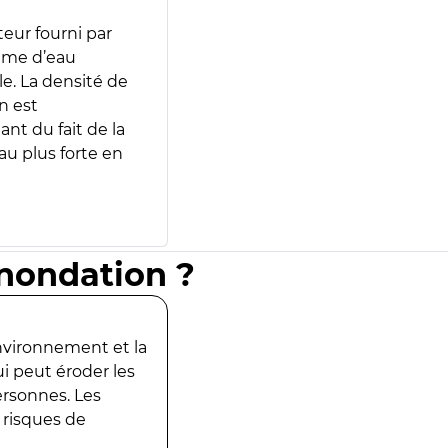
teur fourni par
lume d’eau
e. La densité de
n est
ant du fait de la
u plus forte en
inondation ?
environnement et la
ui peut éroder les
ersonnes. Les
 risques de