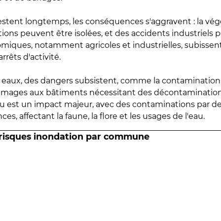
estent longtemps, les conséquences s'aggravent : la vé
tions peuvent être isolées, et des accidents industriels 
omiques, notamment agricoles et industrielles, subissen
rrêts d'activité.
es eaux, des dangers subsistent, comme la contamination
mmages aux bâtiments nécessitant des décontaminations
eau est un impact majeur, avec des contaminations par d
es, affectant la faune, la flore et les usages de l'eau.
 risques inondation par commune