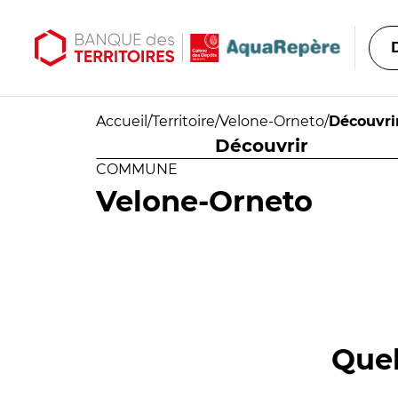
Aller au contenu principal
Aller au menu principal
Accueil
/
Territoire
/
Velone-Orneto
/
Découvri
Découvrir
COMMUNE
Velone-Orneto
Quel