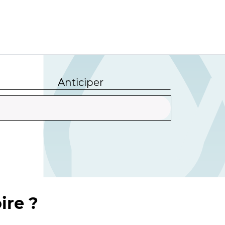
Anticiper
ire ?