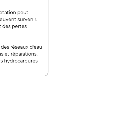
gétation peut
peuvent survenir.
t des pertes
 des réseaux d'eau
 et réparations.
es hydrocarbures