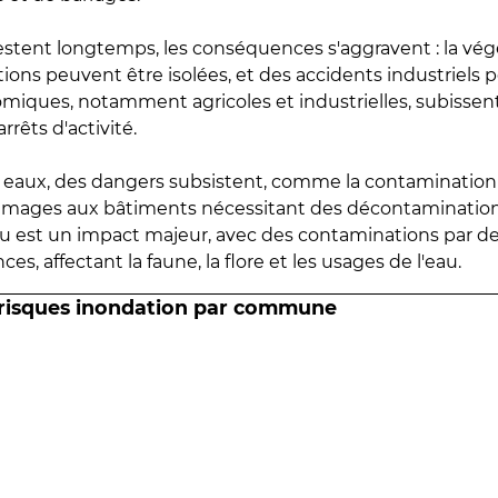
estent longtemps, les conséquences s'aggravent : la vé
tions peuvent être isolées, et des accidents industriels 
omiques, notamment agricoles et industrielles, subissen
rrêts d'activité.
es eaux, des dangers subsistent, comme la contamination
mmages aux bâtiments nécessitant des décontaminations
eau est un impact majeur, avec des contaminations par d
es, affectant la faune, la flore et les usages de l'eau.
 risques inondation par commune