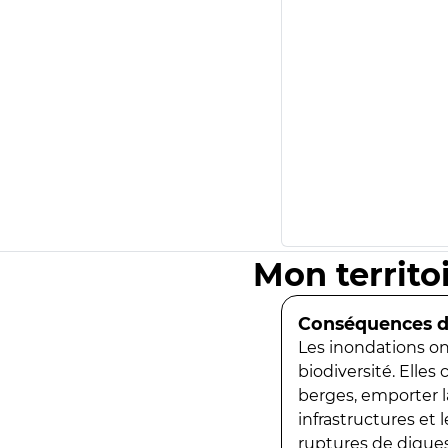
Mon territo
Conséquences de
Les inondations ont
biodiversité. Elles
berges, emporter la
infrastructures et
ruptures de digues