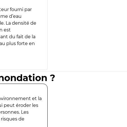
teur fourni par
lume d’eau
e. La densité de
n est
ant du fait de la
u plus forte en
inondation ?
environnement et la
ui peut éroder les
ersonnes. Les
 risques de