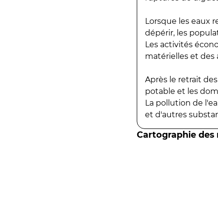
Lorsque les eaux r
dépérir, les popula
Les activités écon
matérielles et des a
Après le retrait d
potable et les do
La pollution de l'
et d'autres substanc
Cartographie des