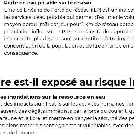
Perte en eau potable sur le réseau
L’Indice Linéaire de Perte du réseau (ILP) est un indica
les services d’eau potable qui permet d’estimer le vo
moyen perdu (m3) par jour pour 1 km de réseau potabl
population influe sur l’ILP. Plus la densité de populatio
importante, plus les ILP sont susceptible d’être import
concentration de la population et de la demande en ea
conséquence.
ire est-il exposé au risque 
s inondations sur la ressource en eau
 des impacts significatifs sur les activités humaines, l'
 causent des dégâts immédiats par la force du courant, q
 faune et la flore, et mettre en danger la sécurité des p
 les biens matériels sont également vulnérables, avec des
 et de barrages.