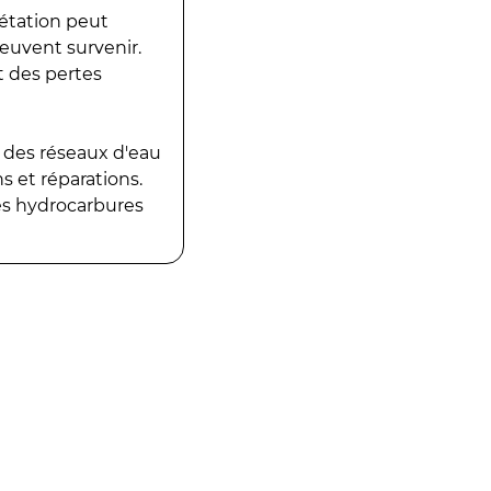
gétation peut
peuvent survenir.
t des pertes
 des réseaux d'eau
 et réparations.
es hydrocarbures