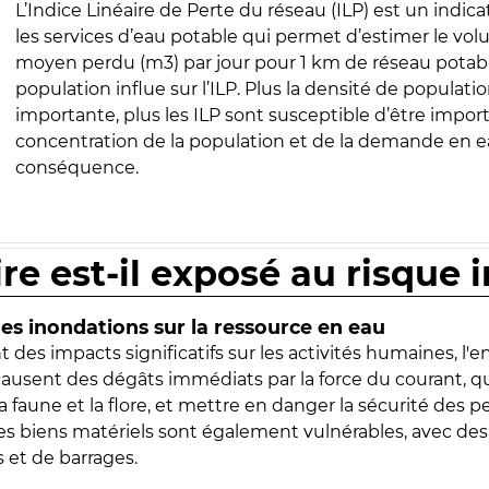
L’Indice Linéaire de Perte du réseau (ILP) est un indica
les services d’eau potable qui permet d’estimer le vo
moyen perdu (m3) par jour pour 1 km de réseau potabl
population influe sur l’ILP. Plus la densité de populatio
importante, plus les ILP sont susceptible d’être import
concentration de la population et de la demande en ea
conséquence.
ire est-il exposé au risque 
s inondations sur la ressource en eau
 des impacts significatifs sur les activités humaines, l'
 causent des dégâts immédiats par la force du courant, q
 faune et la flore, et mettre en danger la sécurité des p
 les biens matériels sont également vulnérables, avec des
 et de barrages.