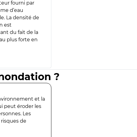
teur fourni par
lume d’eau
e. La densité de
n est
ant du fait de la
u plus forte en
inondation ?
environnement et la
ui peut éroder les
ersonnes. Les
 risques de