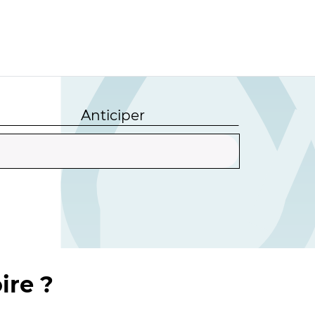
Anticiper
ire ?