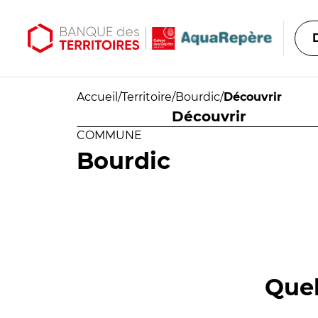
Aller au contenu principal
Aller au menu principal
Accueil
/
Territoire
/
Bourdic
/
Découvrir
Découvrir
COMMUNE
Bourdic
Quel