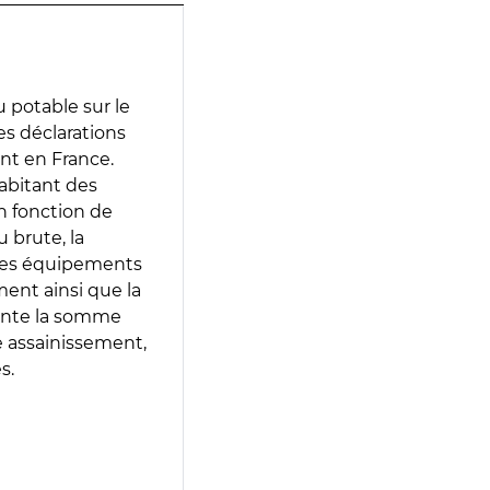
 potable sur le
des déclarations
ent en France.
abitant des
en fonction de
 brute, la
 les équipements
ment ainsi que la
sente la somme
e assainissement,
s.