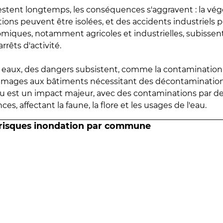
estent longtemps, les conséquences s'aggravent : la vé
tions peuvent être isolées, et des accidents industriels 
omiques, notamment agricoles et industrielles, subissen
rrêts d'activité.
es eaux, des dangers subsistent, comme la contamination
mmages aux bâtiments nécessitant des décontaminations
eau est un impact majeur, avec des contaminations par d
es, affectant la faune, la flore et les usages de l'eau.
 risques inondation par commune