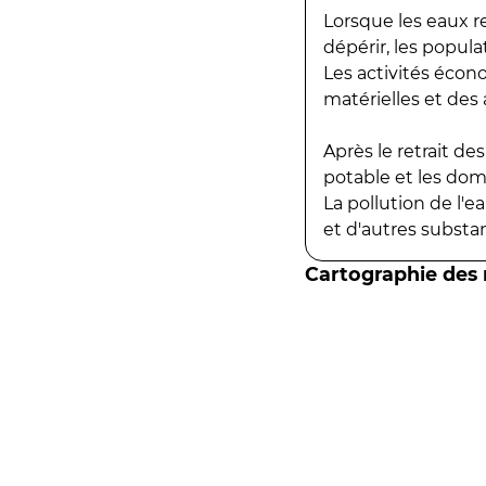
Lorsque les eaux r
dépérir, les popula
Les activités écon
matérielles et des a
Après le retrait d
potable et les do
La pollution de l'
et d'autres substanc
Cartographie des