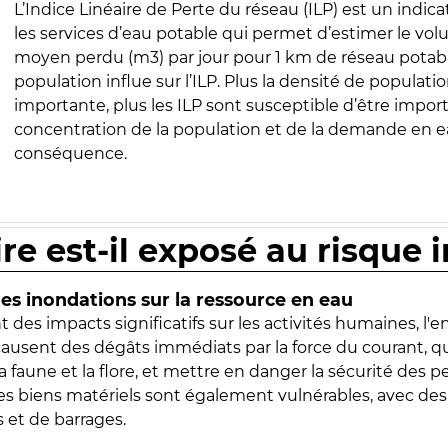
L’Indice Linéaire de Perte du réseau (ILP) est un indica
les services d’eau potable qui permet d’estimer le vo
moyen perdu (m3) par jour pour 1 km de réseau potabl
population influe sur l’ILP. Plus la densité de populatio
importante, plus les ILP sont susceptible d’être import
concentration de la population et de la demande en ea
conséquence.
ire est-il exposé au risque 
s inondations sur la ressource en eau
 des impacts significatifs sur les activités humaines, l'
 causent des dégâts immédiats par la force du courant, q
 faune et la flore, et mettre en danger la sécurité des p
 les biens matériels sont également vulnérables, avec des
 et de barrages.