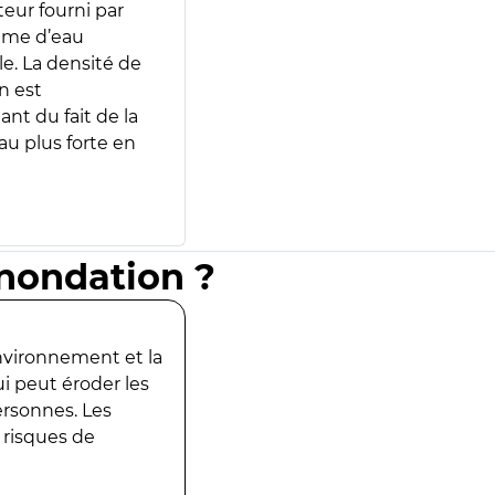
teur fourni par
lume d’eau
e. La densité de
n est
ant du fait de la
u plus forte en
inondation ?
environnement et la
ui peut éroder les
ersonnes. Les
 risques de