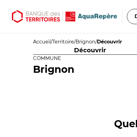
Aller au contenu principal
Aller au menu principal
Accueil
/
Territoire
/
Brignon
/
Découvrir
Découvrir
COMMUNE
Brignon
Quel