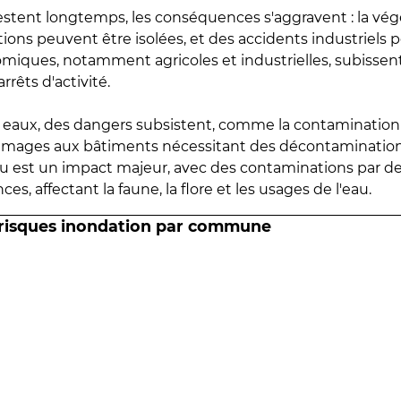
estent longtemps, les conséquences s'aggravent : la vé
tions peuvent être isolées, et des accidents industriels 
omiques, notamment agricoles et industrielles, subissen
rrêts d'activité.
es eaux, des dangers subsistent, comme la contamination
mmages aux bâtiments nécessitant des décontaminations
eau est un impact majeur, avec des contaminations par d
es, affectant la faune, la flore et les usages de l'eau.
 risques inondation par commune