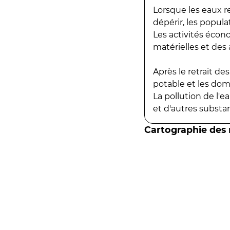
Lorsque les eaux r
dépérir, les popula
Les activités écon
matérielles et des a
Après le retrait d
potable et les do
La pollution de l'
et d'autres substanc
Cartographie des