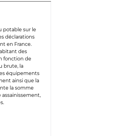
 potable sur le
des déclarations
ent en France.
abitant des
en fonction de
 brute, la
 les équipements
ment ainsi que la
sente la somme
e assainissement,
s.