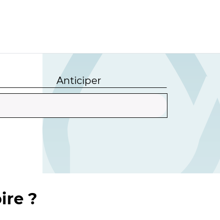
Anticiper
ire ?