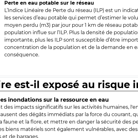
Perte en eau potable sur le réseau
L’Indice Linéaire de Perte du réseau (ILP) est un indica
les services d’eau potable qui permet d’estimer le vo
moyen perdu (m3) par jour pour 1 km de réseau potabl
population influe sur l’ILP. Plus la densité de populatio
importante, plus les ILP sont susceptible d’être import
concentration de la population et de la demande en ea
conséquence.
ire est-il exposé au risque 
s inondations sur la ressource en eau
 des impacts significatifs sur les activités humaines, l'
 causent des dégâts immédiats par la force du courant, q
 faune et la flore, et mettre en danger la sécurité des p
 les biens matériels sont également vulnérables, avec des
 et de barrages.