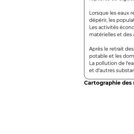
Lorsque les eaux r
dépérir, les popula
Les activités écon
matérielles et des a
Après le retrait d
potable et les do
La pollution de l'
et d'autres substanc
Cartographie des