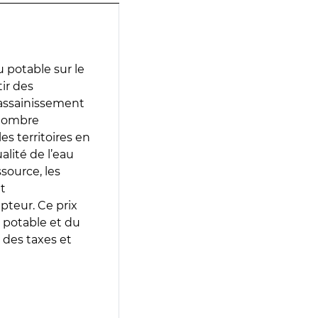
 potable sur le
tir des
d’assainissement
 nombre
es territoires en
lité de l’eau
source, les
t
epteur. Ce prix
 potable et du
 des taxes et