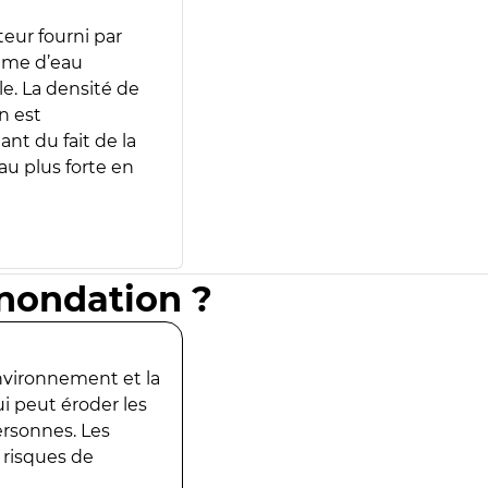
teur fourni par
lume d’eau
e. La densité de
n est
ant du fait de la
u plus forte en
inondation ?
environnement et la
ui peut éroder les
ersonnes. Les
 risques de