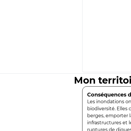
Mon territo
Conséquences de
Les inondations ont
biodiversité. Elles
berges, emporter la
infrastructures et
ruptures de digues