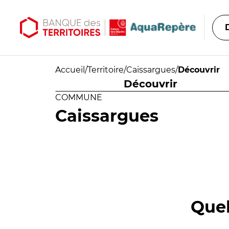
Aller au contenu principal
Aller au menu principal
Accueil
/
Territoire
/
Caissargues
/
Découvrir
Découvrir
COMMUNE
Caissargues
Quel