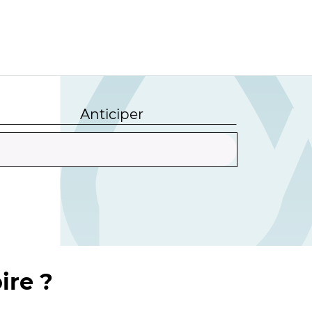
Anticiper
ire ?