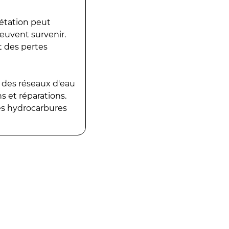
gétation peut
peuvent survenir.
t des pertes
 des réseaux d'eau
 et réparations.
es hydrocarbures