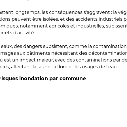
estent longtemps, les conséquences s'aggravent : la vé
tions peuvent être isolées, et des accidents industriels 
omiques, notamment agricoles et industrielles, subissen
rrêts d'activité.
es eaux, des dangers subsistent, comme la contamination
mmages aux bâtiments nécessitant des décontaminations
eau est un impact majeur, avec des contaminations par d
es, affectant la faune, la flore et les usages de l'eau.
 risques inondation par commune