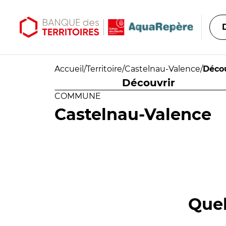
Aller au contenu principal
Aller au menu principal
Accueil
/
Territoire
/
Castelnau-Valence
/
Décou
Découvrir
COMMUNE
Castelnau-Valence
Quel