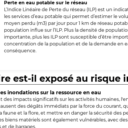
Perte en eau potable sur le réseau
L’Indice Linéaire de Perte du réseau (ILP) est un indica
les services d’eau potable qui permet d’estimer le vo
moyen perdu (m3) par jour pour 1 km de réseau potabl
population influe sur l’ILP. Plus la densité de populatio
importante, plus les ILP sont susceptible d’être import
concentration de la population et de la demande en ea
conséquence.
ire est-il exposé au risque 
s inondations sur la ressource en eau
 des impacts significatifs sur les activités humaines, l'
 causent des dégâts immédiats par la force du courant, q
 faune et la flore, et mettre en danger la sécurité des p
 les biens matériels sont également vulnérables, avec des
 et de barrages.