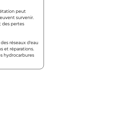
gétation peut
peuvent survenir.
t des pertes
 des réseaux d'eau
 et réparations.
es hydrocarbures