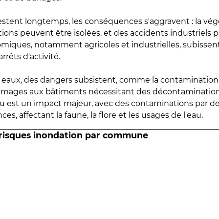
estent longtemps, les conséquences s'aggravent : la vé
tions peuvent être isolées, et des accidents industriels 
omiques, notamment agricoles et industrielles, subissen
rrêts d'activité.
es eaux, des dangers subsistent, comme la contamination
mmages aux bâtiments nécessitant des décontaminations
eau est un impact majeur, avec des contaminations par d
es, affectant la faune, la flore et les usages de l'eau.
 risques inondation par commune