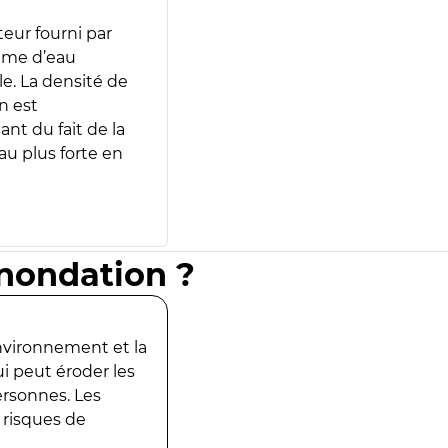
teur fourni par
lume d’eau
e. La densité de
n est
ant du fait de la
u plus forte en
inondation ?
environnement et la
ui peut éroder les
ersonnes. Les
 risques de