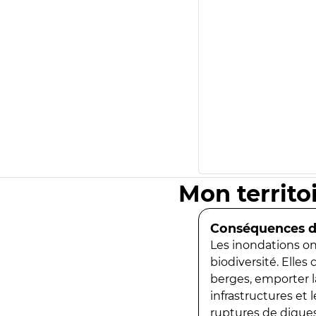
Mon territo
Conséquences de
Les inondations ont
biodiversité. Elles
berges, emporter la
infrastructures et
ruptures de digues