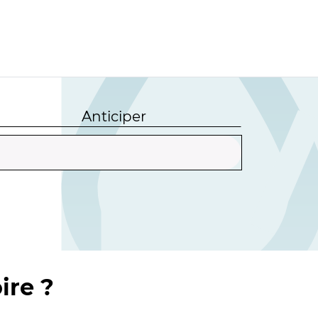
Anticiper
ire ?