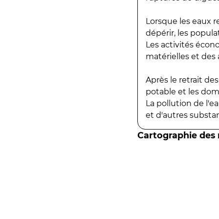
Lorsque les eaux r
dépérir, les popula
Les activités écon
matérielles et des a
Après le retrait d
potable et les do
La pollution de l'
et d'autres substanc
Cartographie des