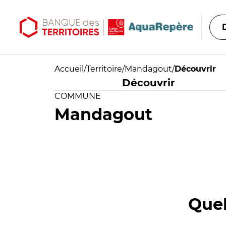
Aller au contenu principal
Aller au menu principal
Accueil
/
Territoire
/
Mandagout
/
Découvrir
Découvrir
COMMUNE
Mandagout
Quel