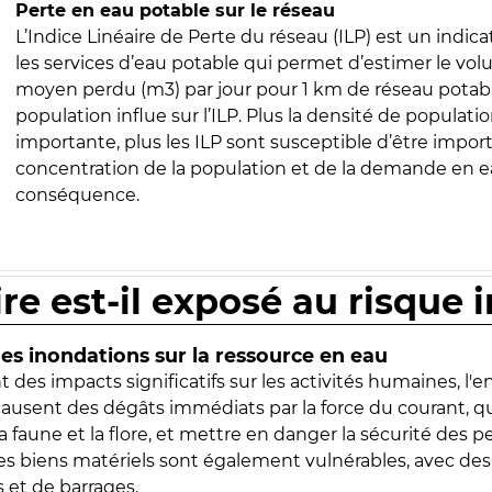
Perte en eau potable sur le réseau
L’Indice Linéaire de Perte du réseau (ILP) est un indica
les services d’eau potable qui permet d’estimer le vo
moyen perdu (m3) par jour pour 1 km de réseau potabl
population influe sur l’ILP. Plus la densité de populatio
importante, plus les ILP sont susceptible d’être import
concentration de la population et de la demande en ea
conséquence.
ire est-il exposé au risque 
s inondations sur la ressource en eau
 des impacts significatifs sur les activités humaines, l'
 causent des dégâts immédiats par la force du courant, q
 faune et la flore, et mettre en danger la sécurité des p
 les biens matériels sont également vulnérables, avec des
 et de barrages.