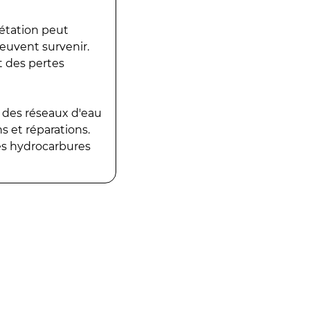
gétation peut
peuvent survenir.
t des pertes
 des réseaux d'eau
 et réparations.
es hydrocarbures