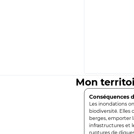
Mon territo
Conséquences de
Les inondations ont
biodiversité. Elles
berges, emporter la
infrastructures et
ruptures de digues