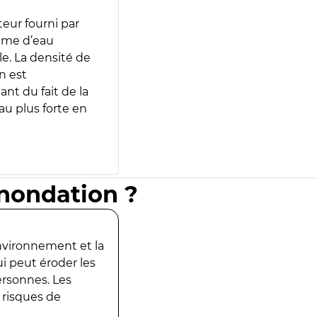
teur fourni par
lume d’eau
e. La densité de
n est
ant du fait de la
u plus forte en
inondation ?
environnement et la
ui peut éroder les
ersonnes. Les
 risques de