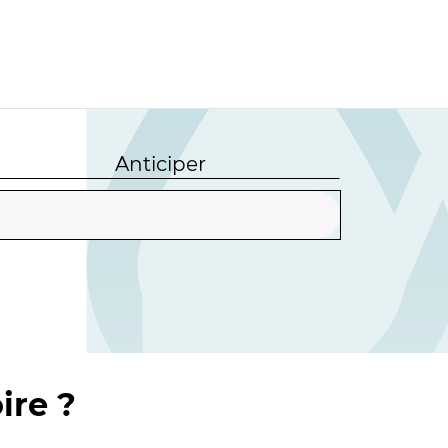
Anticiper
ire ?