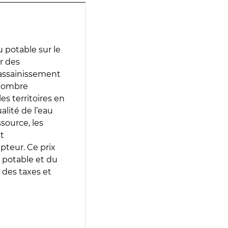
 potable sur le
ir des
d’assainissement
 nombre
es territoires en
lité de l’eau
source, les
t
epteur. Ce prix
 potable et du
 des taxes et