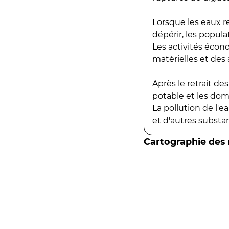
Lorsque les eaux r
dépérir, les popula
Les activités écon
matérielles et des a
Après le retrait d
potable et les do
La pollution de l'
et d'autres substanc
Cartographie des