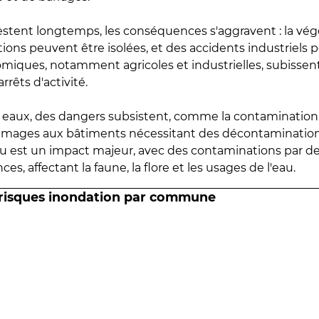
estent longtemps, les conséquences s'aggravent : la vé
tions peuvent être isolées, et des accidents industriels 
omiques, notamment agricoles et industrielles, subissen
rrêts d'activité.
es eaux, des dangers subsistent, comme la contamination
mmages aux bâtiments nécessitant des décontaminations
eau est un impact majeur, avec des contaminations par d
es, affectant la faune, la flore et les usages de l'eau.
 risques inondation par commune