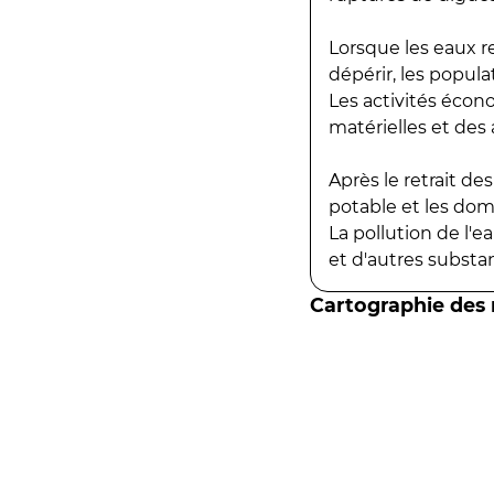
Lorsque les eaux r
dépérir, les popula
Les activités écon
matérielles et des a
Après le retrait d
potable et les do
La pollution de l'
et d'autres substanc
Cartographie des