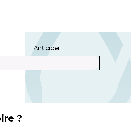
Anticiper
ire ?