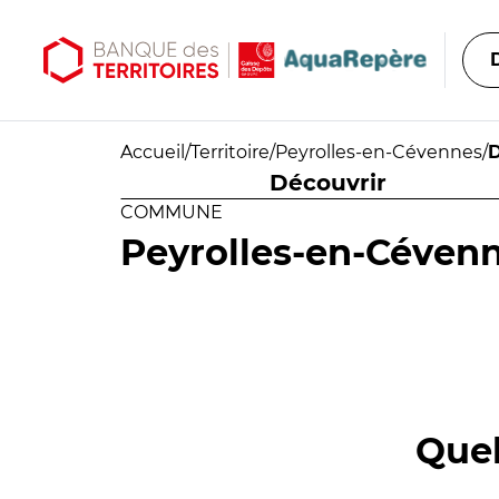
Aller au contenu principal
Aller au menu principal
Accueil
/
Territoire
/
Peyrolles-en-Cévennes
/
D
Découvrir
COMMUNE
Peyrolles-en-Céven
Quel