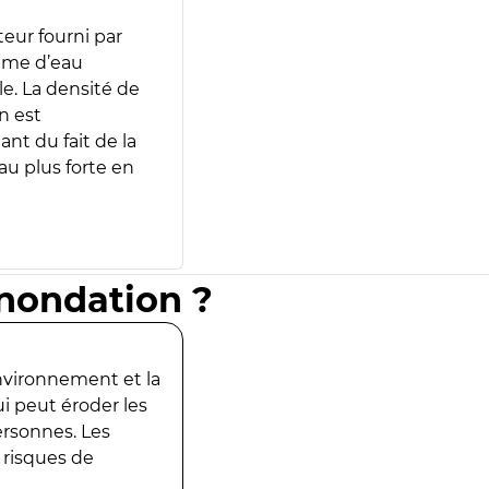
teur fourni par
lume d’eau
e. La densité de
n est
ant du fait de la
u plus forte en
inondation ?
environnement et la
ui peut éroder les
ersonnes. Les
 risques de