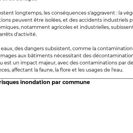
estent longtemps, les conséquences s'aggravent : la vé
tions peuvent être isolées, et des accidents industriels 
omiques, notamment agricoles et industrielles, subissen
rrêts d'activité.
es eaux, des dangers subsistent, comme la contamination
mmages aux bâtiments nécessitant des décontaminations
eau est un impact majeur, avec des contaminations par d
es, affectant la faune, la flore et les usages de l'eau.
 risques inondation par commune