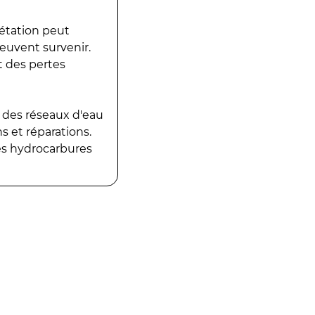
gétation peut
peuvent survenir.
t des pertes
 des réseaux d'eau
 et réparations.
es hydrocarbures