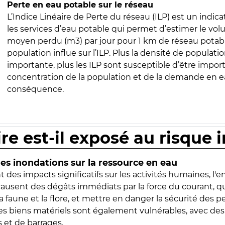
Perte en eau potable sur le réseau
L’Indice Linéaire de Perte du réseau (ILP) est un indica
les services d’eau potable qui permet d’estimer le vo
moyen perdu (m3) par jour pour 1 km de réseau potabl
population influe sur l’ILP. Plus la densité de populatio
importante, plus les ILP sont susceptible d’être import
concentration de la population et de la demande en ea
conséquence.
ire est-il exposé au risque 
s inondations sur la ressource en eau
 des impacts significatifs sur les activités humaines, l'
 causent des dégâts immédiats par la force du courant, q
 faune et la flore, et mettre en danger la sécurité des p
 les biens matériels sont également vulnérables, avec des
 et de barrages.