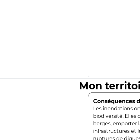
Mon territo
Conséquences de
Les inondations ont
biodiversité. Elles
berges, emporter la
infrastructures et
ruptures de digues