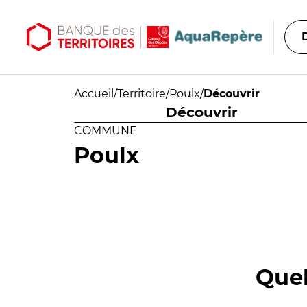
Aller au contenu principal
Aller au menu principal
Accueil
/
Territoire
/
Poulx
/
Découvrir
Découvrir
COMMUNE
Poulx
Quel