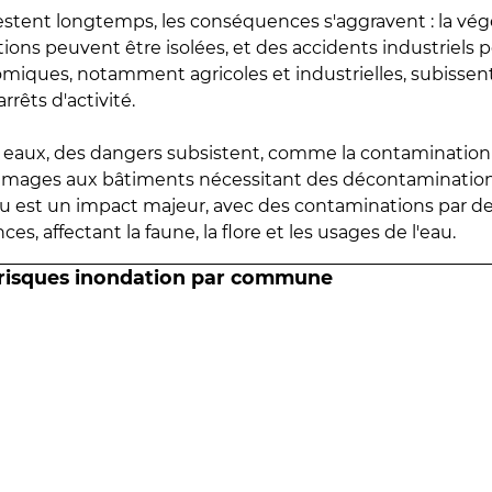
estent longtemps, les conséquences s'aggravent : la vé
tions peuvent être isolées, et des accidents industriels 
omiques, notamment agricoles et industrielles, subissen
rrêts d'activité.
es eaux, des dangers subsistent, comme la contamination
mmages aux bâtiments nécessitant des décontaminations
eau est un impact majeur, avec des contaminations par d
es, affectant la faune, la flore et les usages de l'eau.
 risques inondation par commune