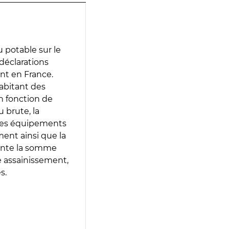
 potable sur le
 déclarations
ent en France.
abitant des
en fonction de
 brute, la
 les équipements
ment ainsi que la
sente la somme
e assainissement,
s.