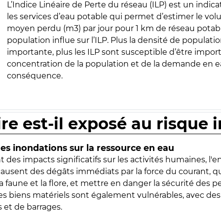
L’Indice Linéaire de Perte du réseau (ILP) est un indica
les services d’eau potable qui permet d’estimer le vo
moyen perdu (m3) par jour pour 1 km de réseau potabl
population influe sur l’ILP. Plus la densité de populatio
importante, plus les ILP sont susceptible d’être import
concentration de la population et de la demande en ea
conséquence.
ire est-il exposé au risque 
s inondations sur la ressource en eau
 des impacts significatifs sur les activités humaines, l'
 causent des dégâts immédiats par la force du courant, q
 faune et la flore, et mettre en danger la sécurité des p
 les biens matériels sont également vulnérables, avec des
 et de barrages.