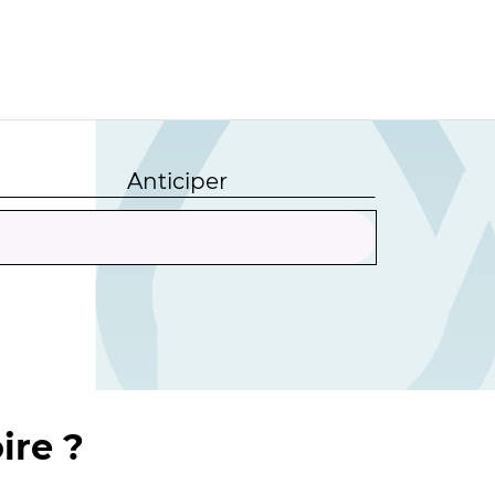
Anticiper
ire ?