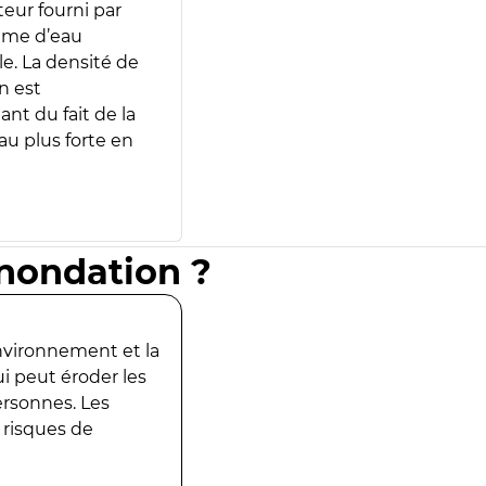
teur fourni par
lume d’eau
e. La densité de
n est
ant du fait de la
u plus forte en
inondation ?
environnement et la
ui peut éroder les
ersonnes. Les
 risques de