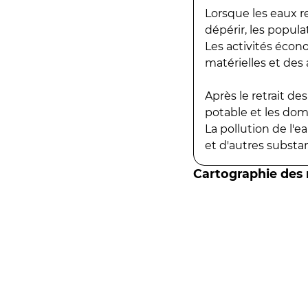
Lorsque les eaux r
dépérir, les popula
Les activités écon
matérielles et des a
Après le retrait d
potable et les do
La pollution de l'
et d'autres substanc
Cartographie des