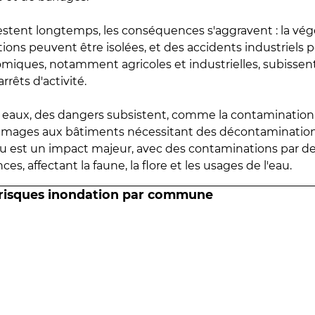
estent longtemps, les conséquences s'aggravent : la vé
tions peuvent être isolées, et des accidents industriels 
omiques, notamment agricoles et industrielles, subissen
rrêts d'activité.
es eaux, des dangers subsistent, comme la contamination
mmages aux bâtiments nécessitant des décontaminations
eau est un impact majeur, avec des contaminations par d
es, affectant la faune, la flore et les usages de l'eau.
 risques inondation par commune