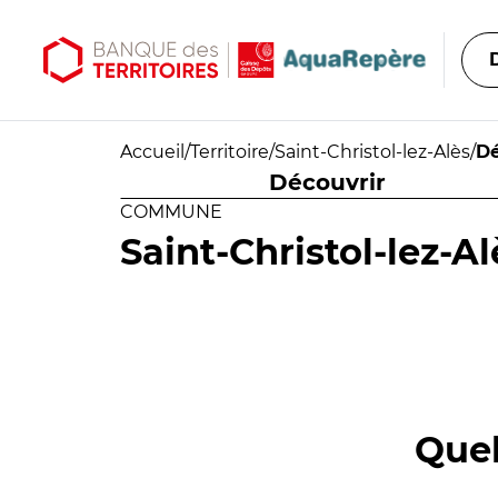
Aller au contenu principal
Aller au menu principal
Accueil
/
Territoire
/
Saint-Christol-lez-Alès
/
Dé
Découvrir
COMMUNE
Saint-Christol-lez-Al
Quel