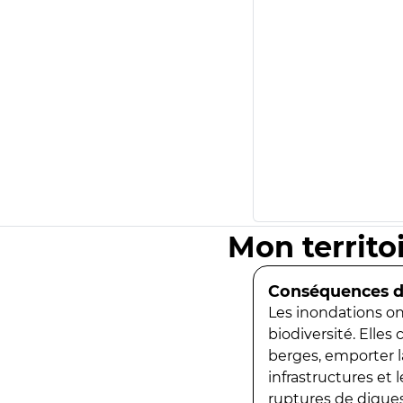
Mon territo
Conséquences de
Les inondations ont
biodiversité. Elles
berges, emporter la
infrastructures et
ruptures de digues