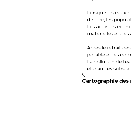
Lorsque les eaux r
dépérir, les popula
Les activités écon
matérielles et des a
Après le retrait d
potable et les do
La pollution de l'
et d'autres substanc
Cartographie des