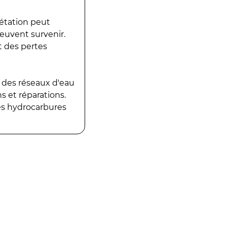
gétation peut
peuvent survenir.
t des pertes
 des réseaux d'eau
 et réparations.
es hydrocarbures