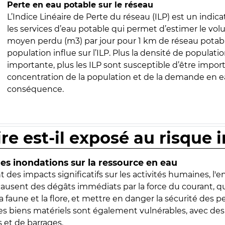
Perte en eau potable sur le réseau
L’Indice Linéaire de Perte du réseau (ILP) est un indica
les services d’eau potable qui permet d’estimer le vo
moyen perdu (m3) par jour pour 1 km de réseau potabl
population influe sur l’ILP. Plus la densité de populatio
importante, plus les ILP sont susceptible d’être import
concentration de la population et de la demande en ea
conséquence.
ire est-il exposé au risque 
s inondations sur la ressource en eau
 des impacts significatifs sur les activités humaines, l'
 causent des dégâts immédiats par la force du courant, q
 faune et la flore, et mettre en danger la sécurité des p
 les biens matériels sont également vulnérables, avec des
 et de barrages.