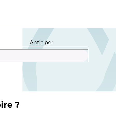
Anticiper
ire ?