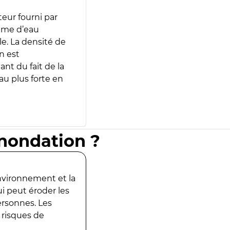
teur fourni par
lume d’eau
e. La densité de
n est
ant du fait de la
u plus forte en
inondation ?
environnement et la
ui peut éroder les
ersonnes. Les
 risques de