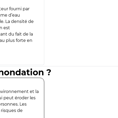
teur fourni par
lume d’eau
e. La densité de
n est
ant du fait de la
u plus forte en
inondation ?
environnement et la
ui peut éroder les
ersonnes. Les
 risques de