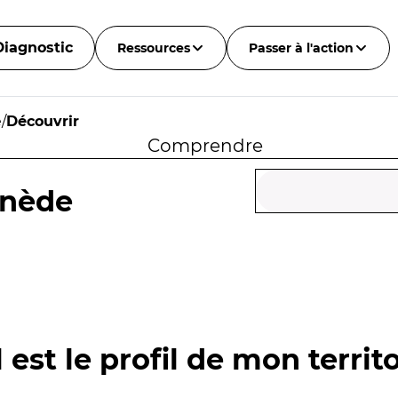
Diagnostic
Ressources
Passer à l'action
e
/
Découvrir
Comprendre
rnède
 est le profil de mon territo