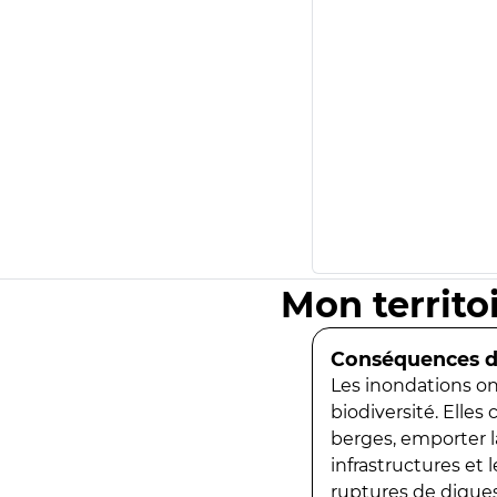
Mon territo
Conséquences de
Les inondations ont
biodiversité. Elles
berges, emporter la
infrastructures et
ruptures de digues