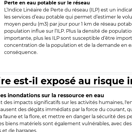
Perte en eau potable sur le réseau
L’Indice Linéaire de Perte du réseau (ILP) est un indica
les services d’eau potable qui permet d’estimer le vo
moyen perdu (m3) par jour pour 1 km de réseau potabl
population influe sur l’ILP. Plus la densité de populatio
importante, plus les ILP sont susceptible d’être import
concentration de la population et de la demande en ea
conséquence.
ire est-il exposé au risque 
s inondations sur la ressource en eau
 des impacts significatifs sur les activités humaines, l'
 causent des dégâts immédiats par la force du courant, q
 faune et la flore, et mettre en danger la sécurité des p
 les biens matériels sont également vulnérables, avec des
 et de barrages.