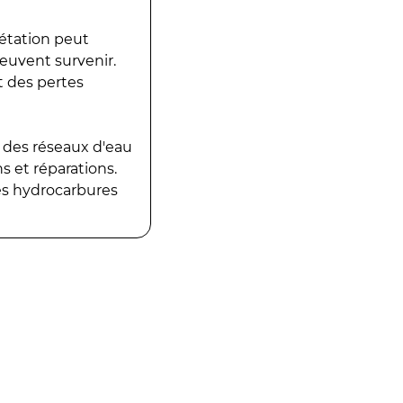
gétation peut
peuvent survenir.
t des pertes
 des réseaux d'eau
 et réparations.
es hydrocarbures