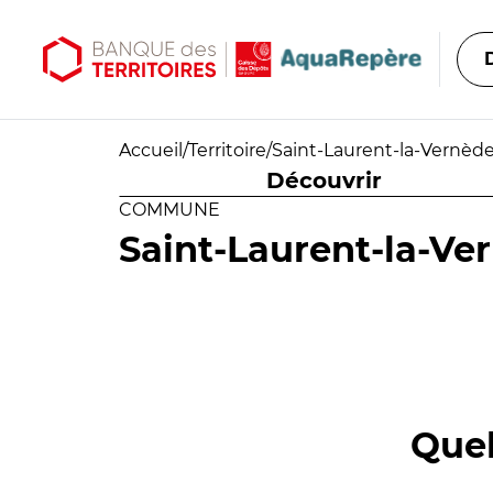
Aller au contenu principal
Aller au menu principal
Accueil
/
Territoire
/
Saint-Laurent-la-Vernèd
Découvrir
COMMUNE
Saint-Laurent-la-Ve
Quel