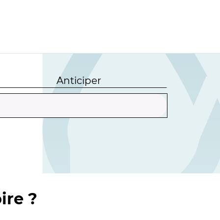
Anticiper
ire ?