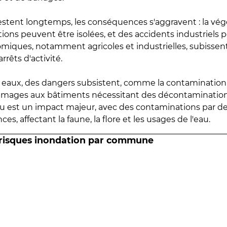
estent longtemps, les conséquences s'aggravent : la vé
tions peuvent être isolées, et des accidents industriels 
omiques, notamment agricoles et industrielles, subissen
rrêts d'activité.
es eaux, des dangers subsistent, comme la contamination
mmages aux bâtiments nécessitant des décontaminations
eau est un impact majeur, avec des contaminations par d
es, affectant la faune, la flore et les usages de l'eau.
 risques inondation par commune