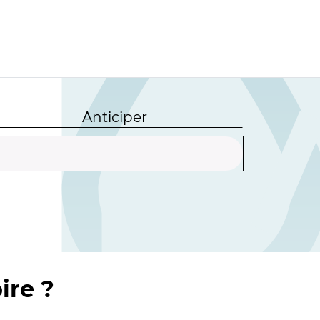
Anticiper
ire ?