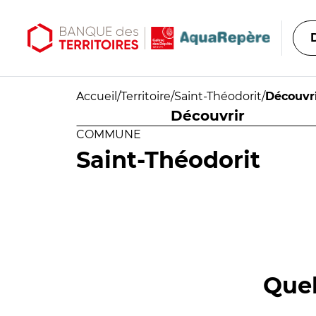
Aller au contenu principal
Aller au menu principal
Accueil
/
Territoire
/
Saint-Théodorit
/
Découvr
Découvrir
COMMUNE
Saint-Théodorit
Quel