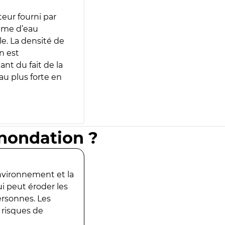
teur fourni par
lume d’eau
e. La densité de
n est
ant du fait de la
u plus forte en
inondation ?
environnement et la
ui peut éroder les
ersonnes. Les
 risques de