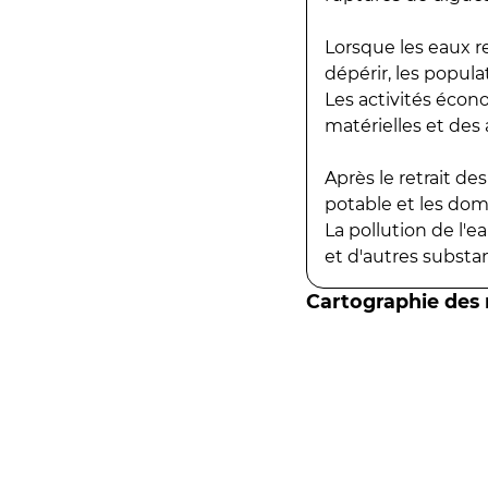
Lorsque les eaux r
dépérir, les popula
Les activités écon
matérielles et des a
Après le retrait d
potable et les do
La pollution de l'
et d'autres substanc
Cartographie des