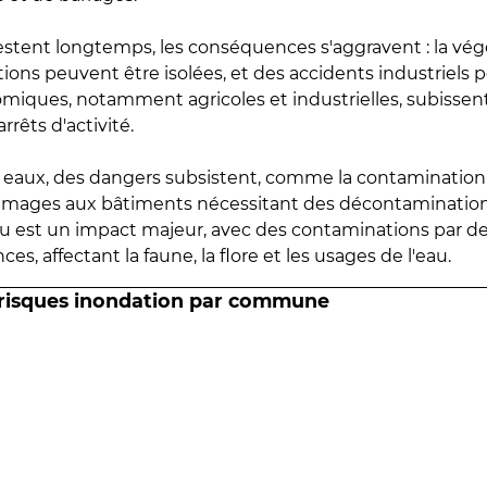
estent longtemps, les conséquences s'aggravent : la vé
tions peuvent être isolées, et des accidents industriels 
omiques, notamment agricoles et industrielles, subissen
rrêts d'activité.
es eaux, des dangers subsistent, comme la contamination
mmages aux bâtiments nécessitant des décontaminations
eau est un impact majeur, avec des contaminations par d
es, affectant la faune, la flore et les usages de l'eau.
 risques inondation par commune