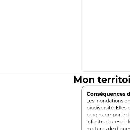
Mon territo
Conséquences de
Les inondations ont
biodiversité. Elles
berges, emporter la
infrastructures et
ruptures de digues