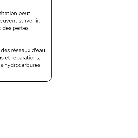
gétation peut
peuvent survenir.
t des pertes
 des réseaux d'eau
 et réparations.
es hydrocarbures