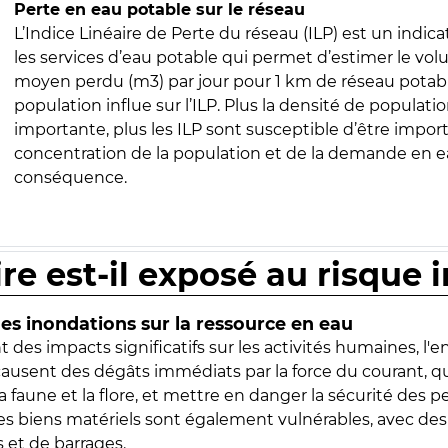
Perte en eau potable sur le réseau
L’Indice Linéaire de Perte du réseau (ILP) est un indica
les services d’eau potable qui permet d’estimer le vo
moyen perdu (m3) par jour pour 1 km de réseau potabl
population influe sur l’ILP. Plus la densité de populatio
importante, plus les ILP sont susceptible d’être import
concentration de la population et de la demande en ea
conséquence.
ire est-il exposé au risque 
s inondations sur la ressource en eau
 des impacts significatifs sur les activités humaines, l'
 causent des dégâts immédiats par la force du courant, q
 faune et la flore, et mettre en danger la sécurité des p
 les biens matériels sont également vulnérables, avec des
 et de barrages.