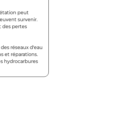
gétation peut
peuvent survenir.
t des pertes
 des réseaux d'eau
 et réparations.
es hydrocarbures