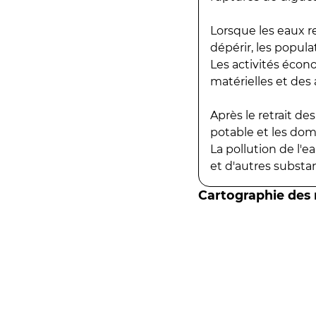
Lorsque les eaux r
dépérir, les popula
Les activités écon
matérielles et des a
Après le retrait d
potable et les do
La pollution de l'
et d'autres substanc
Cartographie des