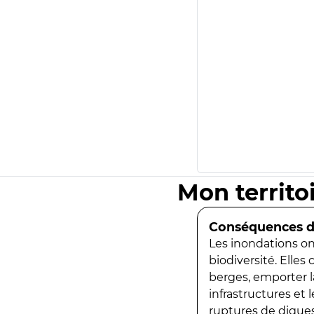
Mon territo
Conséquences de
Les inondations ont
biodiversité. Elles
berges, emporter la
infrastructures et
ruptures de digues