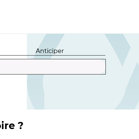
Anticiper
ire ?