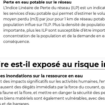
Perte en eau potable sur le réseau
L’Indice Linéaire de Perte du réseau (ILP) est un indica
les services d’eau potable qui permet d’estimer le vo
moyen perdu (m3) par jour pour 1 km de réseau potabl
population influe sur l’ILP. Plus la densité de populatio
importante, plus les ILP sont susceptible d’être import
concentration de la population et de la demande en ea
conséquence.
ire est-il exposé au risque 
s inondations sur la ressource en eau
 des impacts significatifs sur les activités humaines, l'
 causent des dégâts immédiats par la force du courant, q
 faune et la flore, et mettre en danger la sécurité des p
 les biens matériels sont également vulnérables, avec des
 et de barrages.