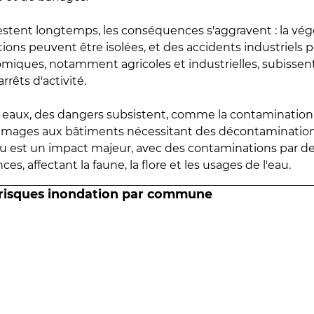
estent longtemps, les conséquences s'aggravent : la vé
tions peuvent être isolées, et des accidents industriels 
omiques, notamment agricoles et industrielles, subissen
rrêts d'activité.
es eaux, des dangers subsistent, comme la contamination
mmages aux bâtiments nécessitant des décontaminations
eau est un impact majeur, avec des contaminations par d
es, affectant la faune, la flore et les usages de l'eau.
 risques inondation par commune