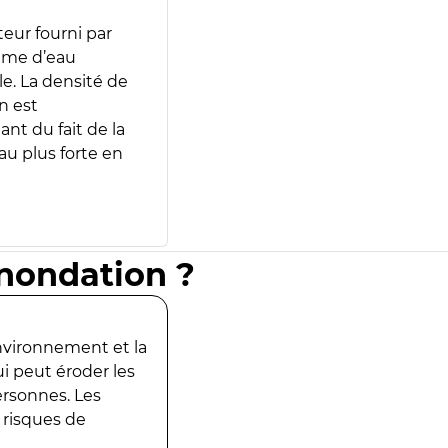
teur fourni par
lume d’eau
e. La densité de
n est
ant du fait de la
u plus forte en
inondation ?
environnement et la
ui peut éroder les
ersonnes. Les
 risques de