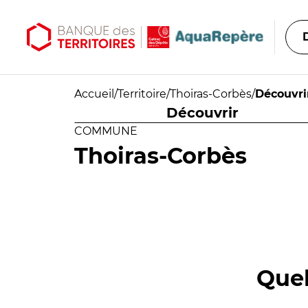
Aller au contenu principal
Aller au menu principal
Accueil
/
Territoire
/
Thoiras-Corbès
/
Découvri
Découvrir
COMMUNE
Thoiras-Corbès
Quel