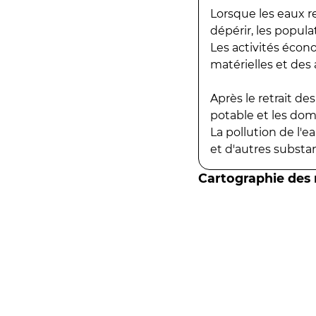
Lorsque les eaux r
dépérir, les popula
Les activités écon
matérielles et des a
Après le retrait d
potable et les do
La pollution de l'
et d'autres substanc
Cartographie des