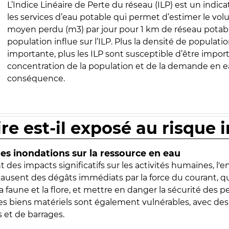
L’Indice Linéaire de Perte du réseau (ILP) est un indica
les services d’eau potable qui permet d’estimer le vo
moyen perdu (m3) par jour pour 1 km de réseau potabl
population influe sur l’ILP. Plus la densité de populatio
importante, plus les ILP sont susceptible d’être import
concentration de la population et de la demande en ea
conséquence.
ire est-il exposé au risque 
s inondations sur la ressource en eau
 des impacts significatifs sur les activités humaines, l'
 causent des dégâts immédiats par la force du courant, q
 faune et la flore, et mettre en danger la sécurité des p
 les biens matériels sont également vulnérables, avec des
 et de barrages.