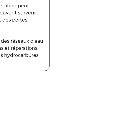
gétation peut
peuvent survenir.
t des pertes
 des réseaux d'eau
 et réparations.
es hydrocarbures