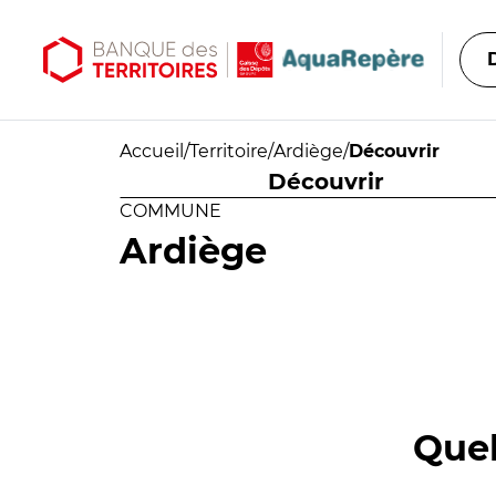
Aller au contenu principal
Aller au menu principal
Accueil
/
Territoire
/
Ardiège
/
Découvrir
Découvrir
COMMUNE
Ardiège
Quel