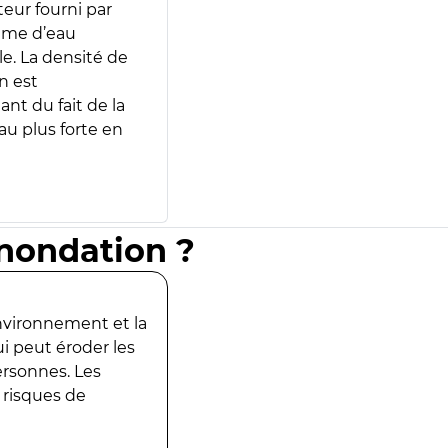
teur fourni par
lume d’eau
e. La densité de
n est
ant du fait de la
u plus forte en
inondation ?
environnement et la
ui peut éroder les
ersonnes. Les
 risques de