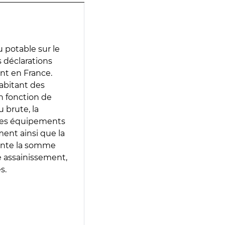
 potable sur le
es déclarations
ent en France.
abitant des
en fonction de
 brute, la
 les équipements
ment ainsi que la
sente la somme
e assainissement,
s.