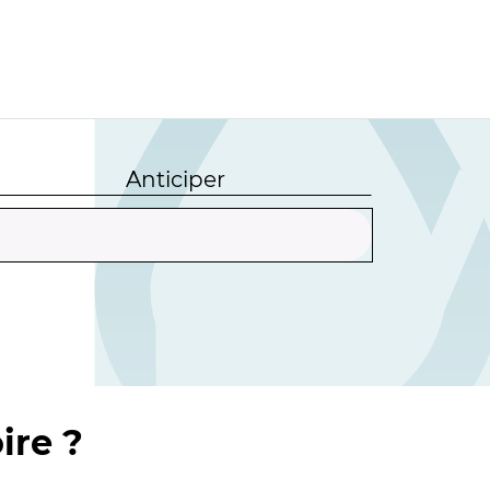
Anticiper
ire ?