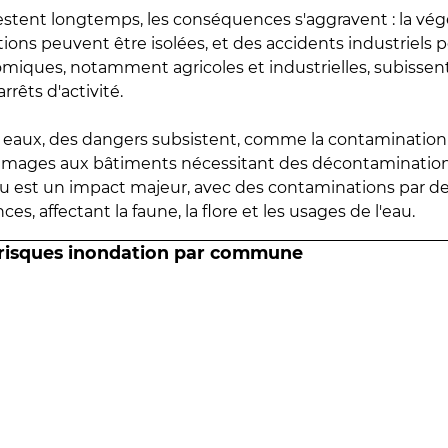
estent longtemps, les conséquences s'aggravent : la vé
tions peuvent être isolées, et des accidents industriels 
omiques, notamment agricoles et industrielles, subissen
rrêts d'activité.
es eaux, des dangers subsistent, comme la contamination
mmages aux bâtiments nécessitant des décontaminations
eau est un impact majeur, avec des contaminations par d
es, affectant la faune, la flore et les usages de l'eau.
 risques inondation par commune