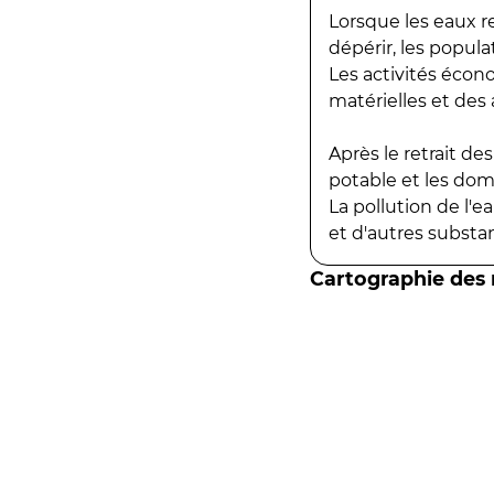
Lorsque les eaux r
dépérir, les popula
Les activités écon
matérielles et des a
Après le retrait d
potable et les do
La pollution de l'
et d'autres substanc
Cartographie des