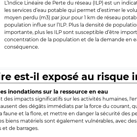
L’Indice Linéaire de Perte du réseau (ILP) est un indica
les services d’eau potable qui permet d’estimer le vo
moyen perdu (m3) par jour pour 1 km de réseau potabl
population influe sur l’ILP. Plus la densité de populatio
importante, plus les ILP sont susceptible d’être import
concentration de la population et de la demande en ea
conséquence.
ire est-il exposé au risque 
s inondations sur la ressource en eau
 des impacts significatifs sur les activités humaines, l'
 causent des dégâts immédiats par la force du courant, q
 faune et la flore, et mettre en danger la sécurité des p
 les biens matériels sont également vulnérables, avec des
 et de barrages.