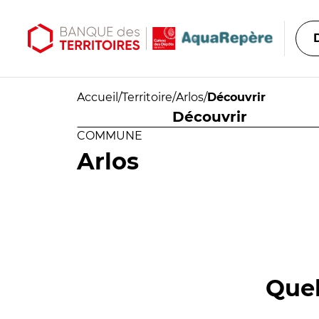
Aller au contenu principal
Aller au menu principal
Accueil
/
Territoire
/
Arlos
/
Découvrir
Découvrir
COMMUNE
Arlos
Quel