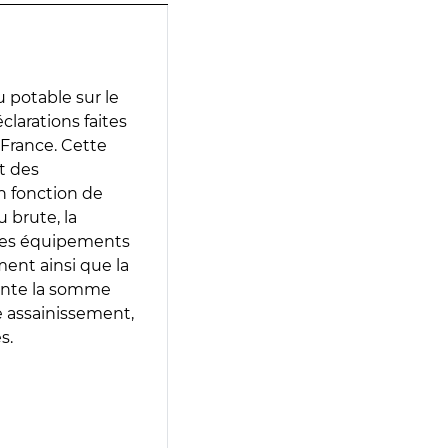
 potable sur le
éclarations faites
 France. Cette
t des
en fonction de
 brute, la
 les équipements
ment ainsi que la
sente la somme
e assainissement,
s.