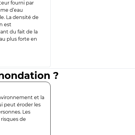
teur fourni par
lume d’eau
e. La densité de
n est
ant du fait de la
u plus forte en
inondation ?
environnement et la
ui peut éroder les
ersonnes. Les
 risques de