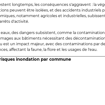
estent longtemps, les conséquences s'aggravent : la vé
tions peuvent être isolées, et des accidents industriels 
omiques, notamment agricoles et industrielles, subissen
rrêts d'activité.
es eaux, des dangers subsistent, comme la contamination
mmages aux bâtiments nécessitant des décontaminations
eau est un impact majeur, avec des contaminations par d
es, affectant la faune, la flore et les usages de l'eau.
 risques inondation par commune