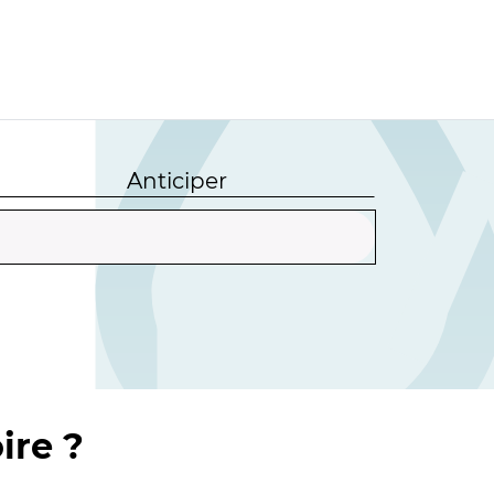
Anticiper
ire ?