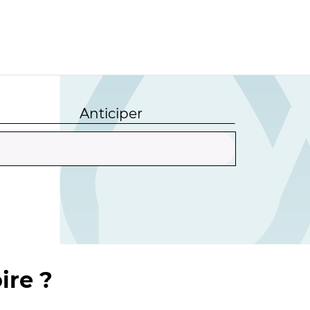
Anticiper
ire ?