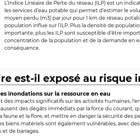
L’Indice Linéaire de Perte du réseau (ILP) est un indica
les services d’eau potable qui permet d’estimer le vo
moyen perdu (m3) par jour pour 1 km de réseau potabl
population influe sur l’ILP. Plus la densité de populatio
importante, plus les ILP sont susceptible d’être import
concentration de la population et de la demande en ea
conséquence.
ire est-il exposé au risque 
s inondations sur la ressource en eau
 des impacts significatifs sur les activités humaines, l'
 causent des dégâts immédiats par la force du courant, q
 faune et la flore, et mettre en danger la sécurité des p
 les biens matériels sont également vulnérables, avec des
 et de barrages.