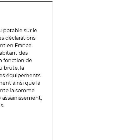
 potable sur le
des déclarations
ent en France.
abitant des
en fonction de
 brute, la
 les équipements
ment ainsi que la
sente la somme
e assainissement,
s.