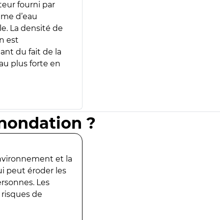
teur fourni par
lume d’eau
e. La densité de
n est
ant du fait de la
u plus forte en
inondation ?
environnement et la
ui peut éroder les
ersonnes. Les
 risques de