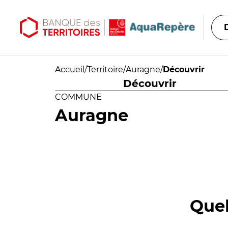
Aller au contenu principal
Aller au menu principal
Accueil
/
Territoire
/
Auragne
/
Découvrir
Découvrir
COMMUNE
Auragne
Quel