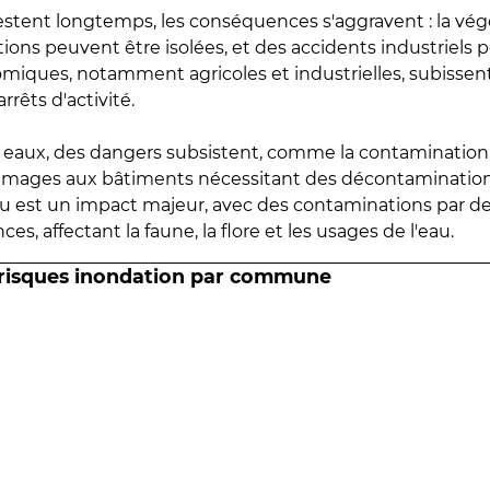
estent longtemps, les conséquences s'aggravent : la vé
tions peuvent être isolées, et des accidents industriels 
omiques, notamment agricoles et industrielles, subissen
rrêts d'activité.
es eaux, des dangers subsistent, comme la contamination
mmages aux bâtiments nécessitant des décontaminations
eau est un impact majeur, avec des contaminations par d
es, affectant la faune, la flore et les usages de l'eau.
 risques inondation par commune