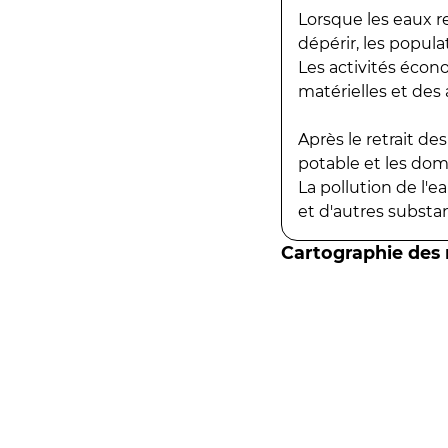
Lorsque les eaux r
dépérir, les popula
Les activités écon
matérielles et des a
Après le retrait d
potable et les do
La pollution de l'
et d'autres substanc
Cartographie des