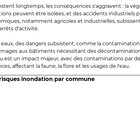
estent longtemps, les conséquences s'aggravent : la vé
tions peuvent être isolées, et des accidents industriels 
omiques, notamment agricoles et industrielles, subissen
rrêts d'activité.
es eaux, des dangers subsistent, comme la contamination
mmages aux bâtiments nécessitant des décontaminations
eau est un impact majeur, avec des contaminations par d
es, affectant la faune, la flore et les usages de l'eau.
 risques inondation par commune