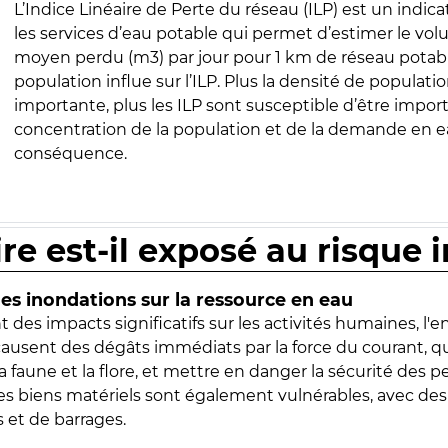
L’Indice Linéaire de Perte du réseau (ILP) est un indica
les services d’eau potable qui permet d’estimer le vo
moyen perdu (m3) par jour pour 1 km de réseau potabl
population influe sur l’ILP. Plus la densité de populatio
importante, plus les ILP sont susceptible d’être import
concentration de la population et de la demande en ea
conséquence.
ire est-il exposé au risque 
s inondations sur la ressource en eau
 des impacts significatifs sur les activités humaines, l'
 causent des dégâts immédiats par la force du courant, q
 faune et la flore, et mettre en danger la sécurité des p
 les biens matériels sont également vulnérables, avec des
 et de barrages.