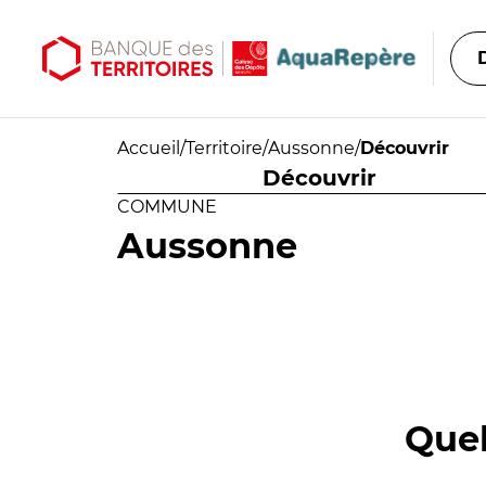
Aller au contenu principal
Aller au menu principal
Accueil
/
Territoire
/
Aussonne
/
Découvrir
Découvrir
COMMUNE
Aussonne
Quel