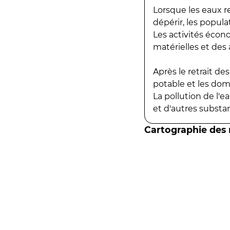
Lorsque les eaux r
dépérir, les popula
Les activités écon
matérielles et des a
Après le retrait d
potable et les do
La pollution de l'
et d'autres substanc
Cartographie des