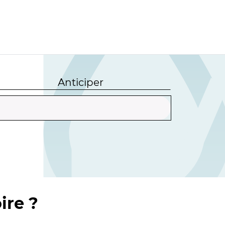
Anticiper
ire ?