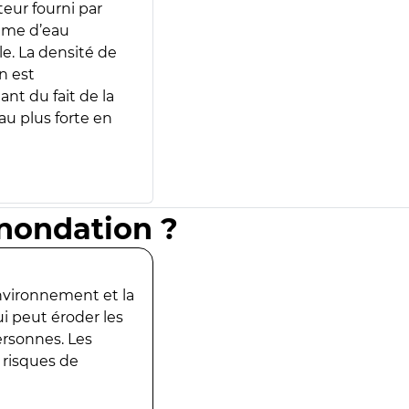
teur fourni par
lume d’eau
e. La densité de
n est
ant du fait de la
u plus forte en
inondation ?
environnement et la
ui peut éroder les
ersonnes. Les
 risques de