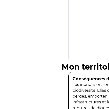
Mon territo
Conséquences de
Les inondations ont
biodiversité. Elles
berges, emporter la
infrastructures et
ruptures de digues