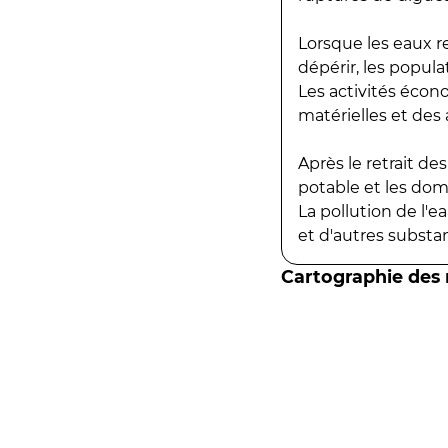
Lorsque les eaux r
dépérir, les popula
Les activités écon
matérielles et des a
Après le retrait d
potable et les do
La pollution de l'
et d'autres substanc
Cartographie des