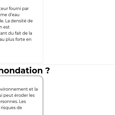
teur fourni par
lume d’eau
e. La densité de
n est
ant du fait de la
u plus forte en
inondation ?
environnement et la
ui peut éroder les
ersonnes. Les
 risques de