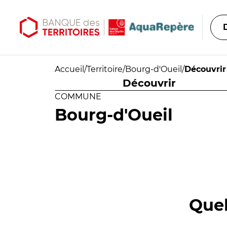
Aller au contenu principal
Aller au menu principal
Accueil
/
Territoire
/
Bourg-d'Oueil
/
Découvrir
Découvrir
COMMUNE
Bourg-d'Oueil
Quel