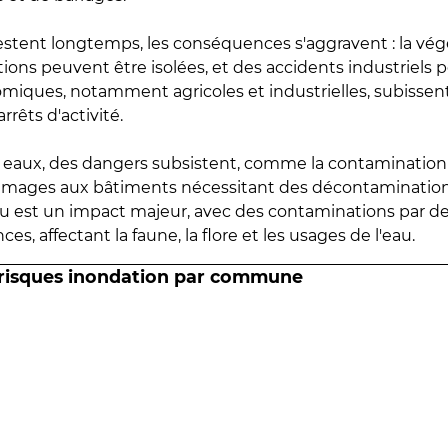
estent longtemps, les conséquences s'aggravent : la vé
tions peuvent être isolées, et des accidents industriels 
omiques, notamment agricoles et industrielles, subissen
rrêts d'activité.
es eaux, des dangers subsistent, comme la contamination
mmages aux bâtiments nécessitant des décontaminations
eau est un impact majeur, avec des contaminations par d
es, affectant la faune, la flore et les usages de l'eau.
 risques inondation par commune