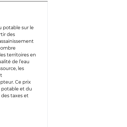
 potable sur le
rtir des
d’assainissement
 nombre
es territoires en
lité de l’eau
source, les
t
epteur. Ce prix
 potable et du
 des taxes et