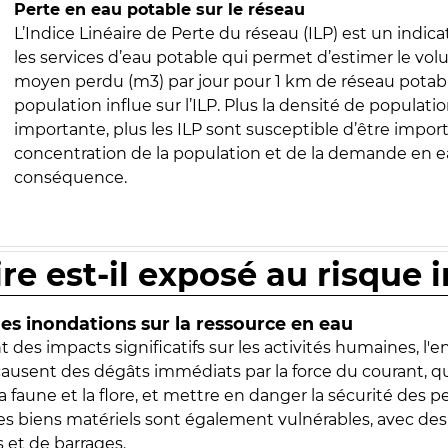
Perte en eau potable sur le réseau
L’Indice Linéaire de Perte du réseau (ILP) est un indica
les services d’eau potable qui permet d’estimer le vo
moyen perdu (m3) par jour pour 1 km de réseau potabl
population influe sur l’ILP. Plus la densité de populatio
importante, plus les ILP sont susceptible d’être import
concentration de la population et de la demande en ea
conséquence.
ire est-il exposé au risque 
s inondations sur la ressource en eau
 des impacts significatifs sur les activités humaines, l'
 causent des dégâts immédiats par la force du courant, q
 faune et la flore, et mettre en danger la sécurité des p
 les biens matériels sont également vulnérables, avec des
 et de barrages.