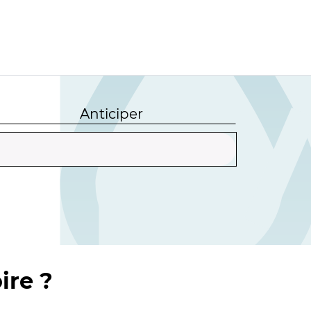
Anticiper
ire ?