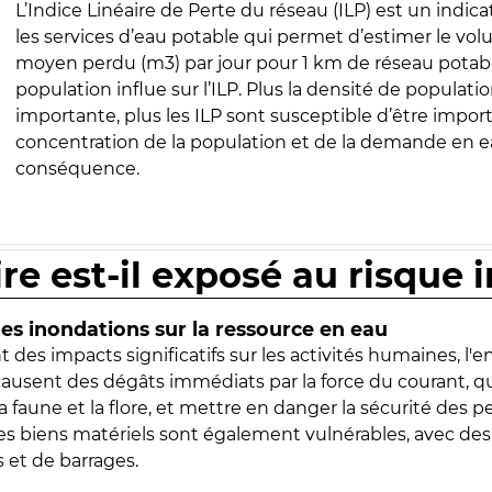
L’Indice Linéaire de Perte du réseau (ILP) est un indica
les services d’eau potable qui permet d’estimer le vo
moyen perdu (m3) par jour pour 1 km de réseau potabl
population influe sur l’ILP. Plus la densité de populatio
importante, plus les ILP sont susceptible d’être import
concentration de la population et de la demande en ea
conséquence.
ire est-il exposé au risque 
s inondations sur la ressource en eau
 des impacts significatifs sur les activités humaines, l'
 causent des dégâts immédiats par la force du courant, q
 faune et la flore, et mettre en danger la sécurité des p
 les biens matériels sont également vulnérables, avec des
 et de barrages.