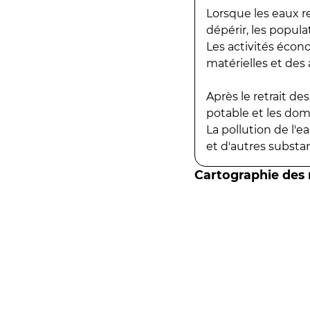
Lorsque les eaux r
dépérir, les popula
Les activités écon
matérielles et des a
Après le retrait d
potable et les do
La pollution de l'
et d'autres substanc
Cartographie des