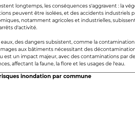
estent longtemps, les conséquences s'aggravent : la vé
tions peuvent être isolées, et des accidents industriels 
omiques, notamment agricoles et industrielles, subissen
rrêts d'activité.
es eaux, des dangers subsistent, comme la contamination
mmages aux bâtiments nécessitant des décontaminations
eau est un impact majeur, avec des contaminations par d
es, affectant la faune, la flore et les usages de l'eau.
 risques inondation par commune