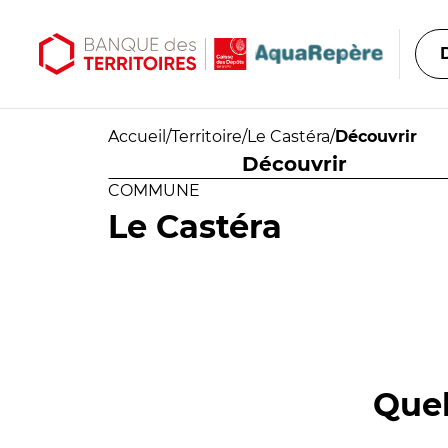
Aller au contenu principal
Aller au menu principal
Accueil
/
Territoire
/
Le Castéra
/
Découvrir
Découvrir
COMMUNE
Le Castéra
Quel