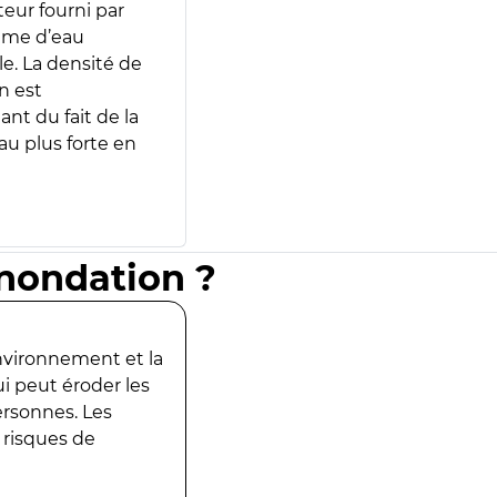
teur fourni par
lume d’eau
e. La densité de
n est
ant du fait de la
u plus forte en
inondation ?
environnement et la
ui peut éroder les
ersonnes. Les
 risques de