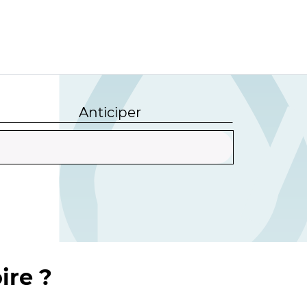
Anticiper
ire ?