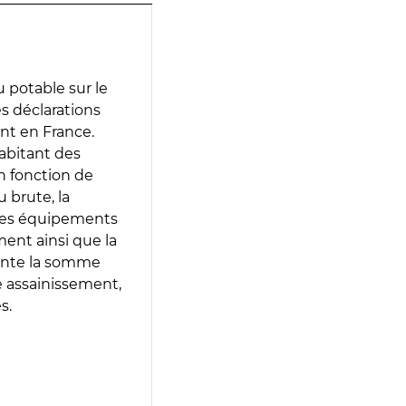
 potable sur le
es déclarations
ent en France.
abitant des
en fonction de
 brute, la
 les équipements
ment ainsi que la
sente la somme
e assainissement,
s.