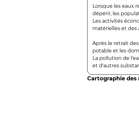
Lorsque les eaux r
dépérir, les popula
Les activités écon
matérielles et des a
Après le retrait d
potable et les do
La pollution de l'
et d'autres substanc
Cartographie des