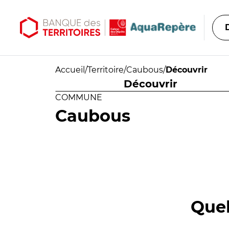
Aller au contenu principal
Aller au menu principal
Accueil
/
Territoire
/
Caubous
/
Découvrir
Découvrir
COMMUNE
Caubous
Quel