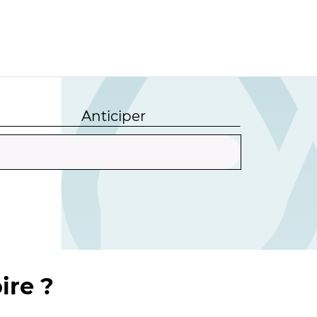
Anticiper
ire ?