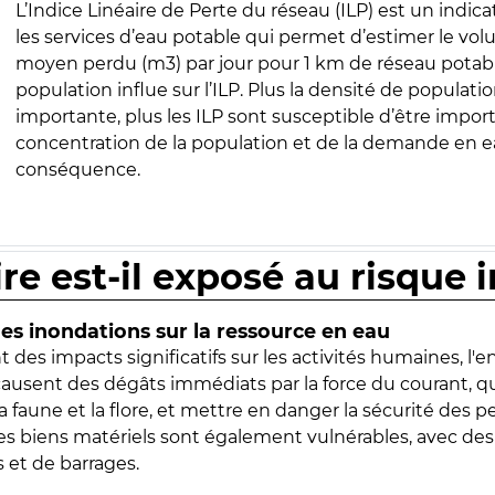
L’Indice Linéaire de Perte du réseau (ILP) est un indica
les services d’eau potable qui permet d’estimer le vo
moyen perdu (m3) par jour pour 1 km de réseau potabl
population influe sur l’ILP. Plus la densité de populatio
importante, plus les ILP sont susceptible d’être import
concentration de la population et de la demande en ea
conséquence.
ire est-il exposé au risque 
s inondations sur la ressource en eau
 des impacts significatifs sur les activités humaines, l'
 causent des dégâts immédiats par la force du courant, q
 faune et la flore, et mettre en danger la sécurité des p
 les biens matériels sont également vulnérables, avec des
 et de barrages.