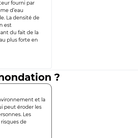
teur fourni par
lume d’eau
e. La densité de
n est
ant du fait de la
u plus forte en
inondation ?
environnement et la
ui peut éroder les
ersonnes. Les
 risques de