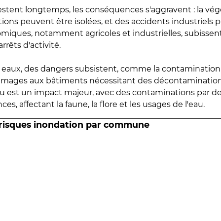
estent longtemps, les conséquences s'aggravent : la vé
tions peuvent être isolées, et des accidents industriels 
omiques, notamment agricoles et industrielles, subissen
rrêts d'activité.
es eaux, des dangers subsistent, comme la contamination
mmages aux bâtiments nécessitant des décontaminations
eau est un impact majeur, avec des contaminations par d
es, affectant la faune, la flore et les usages de l'eau.
 risques inondation par commune