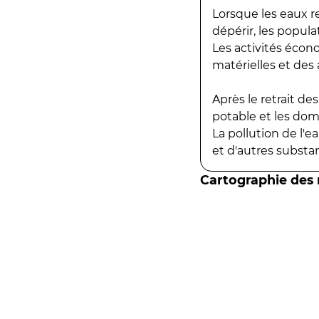
Lorsque les eaux r
dépérir, les popula
Les activités écon
matérielles et des a
Après le retrait d
potable et les do
La pollution de l'
et d'autres substanc
Cartographie des