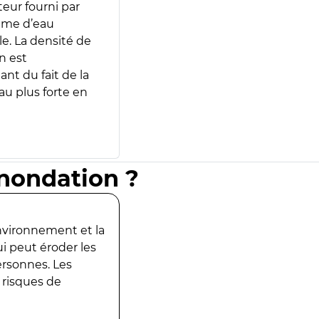
teur fourni par
lume d’eau
e. La densité de
n est
ant du fait de la
u plus forte en
inondation ?
environnement et la
ui peut éroder les
ersonnes. Les
 risques de