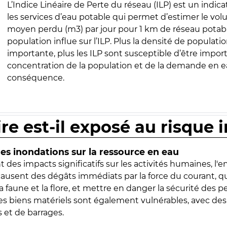
L’Indice Linéaire de Perte du réseau (ILP) est un indica
les services d’eau potable qui permet d’estimer le vo
moyen perdu (m3) par jour pour 1 km de réseau potabl
population influe sur l’ILP. Plus la densité de populatio
importante, plus les ILP sont susceptible d’être import
concentration de la population et de la demande en ea
conséquence.
ire est-il exposé au risque 
s inondations sur la ressource en eau
 des impacts significatifs sur les activités humaines, l'
 causent des dégâts immédiats par la force du courant, q
 faune et la flore, et mettre en danger la sécurité des p
 les biens matériels sont également vulnérables, avec des
 et de barrages.