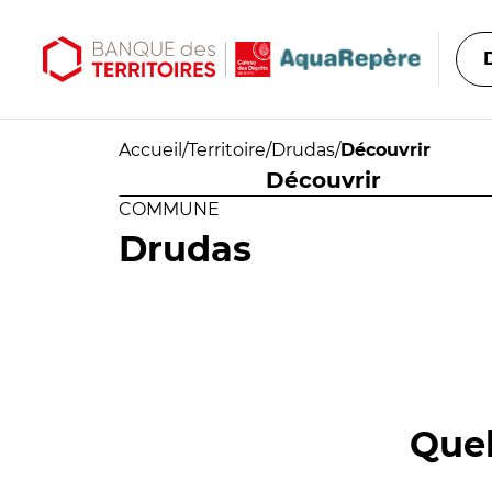
Aller au contenu principal
Aller au menu principal
Accueil
/
Territoire
/
Drudas
/
Découvrir
Découvrir
COMMUNE
Drudas
Quel