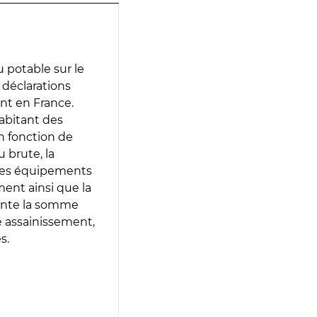
 potable sur le
s déclarations
ent en France.
abitant des
en fonction de
 brute, la
 les équipements
ment ainsi que la
sente la somme
e assainissement,
s.