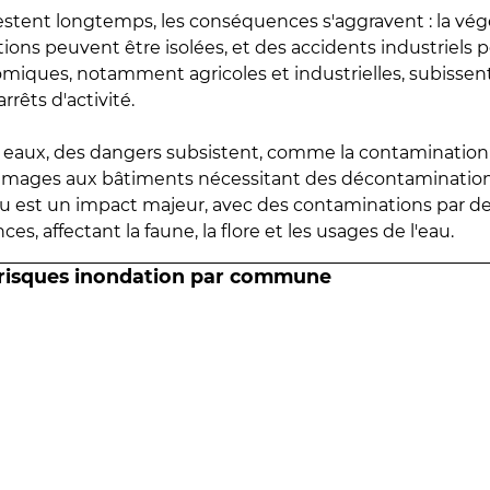
estent longtemps, les conséquences s'aggravent : la vé
tions peuvent être isolées, et des accidents industriels 
omiques, notamment agricoles et industrielles, subissen
rrêts d'activité.
es eaux, des dangers subsistent, comme la contamination
mmages aux bâtiments nécessitant des décontaminations
eau est un impact majeur, avec des contaminations par d
es, affectant la faune, la flore et les usages de l'eau.
 risques inondation par commune