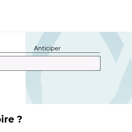
Anticiper
ire ?