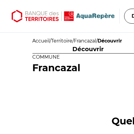
Aller au contenu principal
Aller au menu principal
Accueil
/
Territoire
/
Francazal
/
Découvrir
Découvrir
COMMUNE
Francazal
Quel