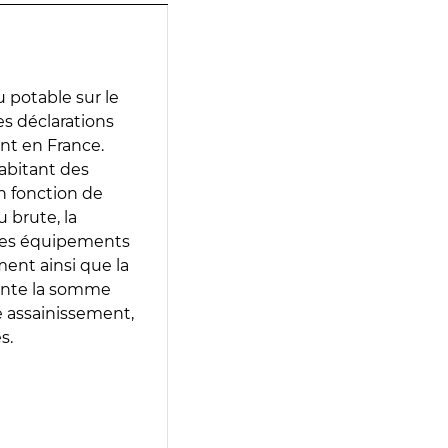
 potable sur le
des déclarations
ent en France.
abitant des
en fonction de
 brute, la
 les équipements
ment ainsi que la
sente la somme
e assainissement,
s.