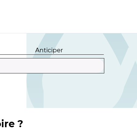
Anticiper
ire ?