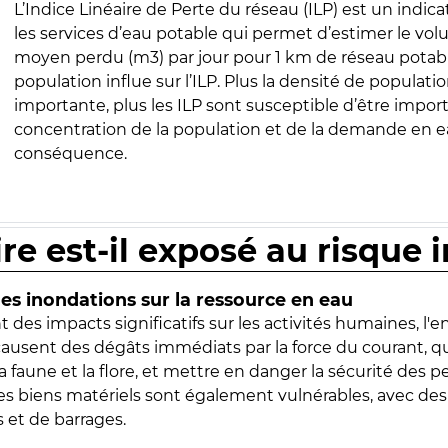
L’Indice Linéaire de Perte du réseau (ILP) est un indica
les services d’eau potable qui permet d’estimer le vo
moyen perdu (m3) par jour pour 1 km de réseau potabl
population influe sur l’ILP. Plus la densité de populatio
importante, plus les ILP sont susceptible d’être import
concentration de la population et de la demande en ea
conséquence.
ire est-il exposé au risque 
s inondations sur la ressource en eau
 des impacts significatifs sur les activités humaines, l'
 causent des dégâts immédiats par la force du courant, q
 faune et la flore, et mettre en danger la sécurité des p
 les biens matériels sont également vulnérables, avec des
 et de barrages.