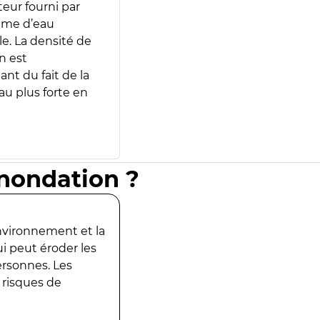
teur fourni par
lume d’eau
e. La densité de
n est
ant du fait de la
u plus forte en
inondation ?
environnement et la
ui peut éroder les
ersonnes. Les
 risques de