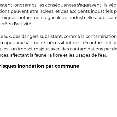
estent longtemps, les conséquences s'aggravent : la vé
tions peuvent être isolées, et des accidents industriels 
omiques, notamment agricoles et industrielles, subissen
rrêts d'activité.
es eaux, des dangers subsistent, comme la contamination
mmages aux bâtiments nécessitant des décontaminations
eau est un impact majeur, avec des contaminations par d
es, affectant la faune, la flore et les usages de l'eau.
 risques inondation par commune