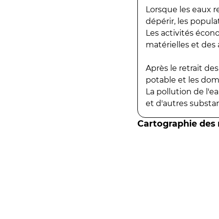
Lorsque les eaux r
dépérir, les popula
Les activités écon
matérielles et des a
Après le retrait d
potable et les do
La pollution de l'
et d'autres substanc
Cartographie des