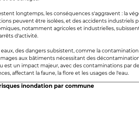
estent longtemps, les conséquences s'aggravent : la vé
tions peuvent être isolées, et des accidents industriels 
omiques, notamment agricoles et industrielles, subissen
rrêts d'activité.
es eaux, des dangers subsistent, comme la contamination
mmages aux bâtiments nécessitant des décontaminations
eau est un impact majeur, avec des contaminations par d
es, affectant la faune, la flore et les usages de l'eau.
 risques inondation par commune