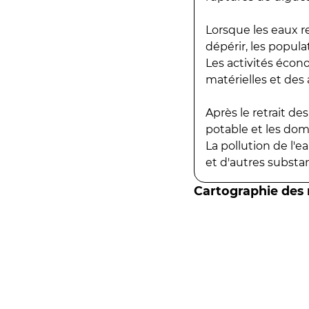
Lorsque les eaux r
dépérir, les popula
Les activités écon
matérielles et des a
Après le retrait d
potable et les do
La pollution de l'
et d'autres substanc
Cartographie des