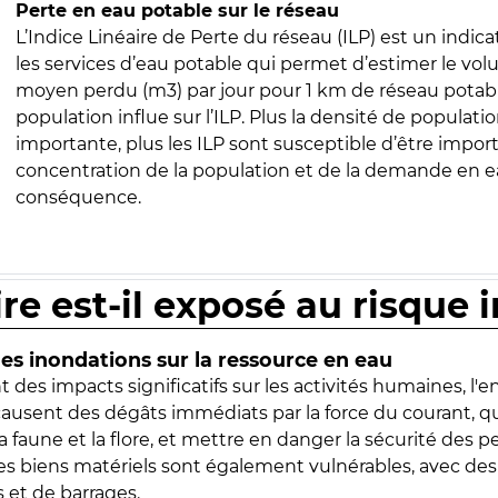
Perte en eau potable sur le réseau
L’Indice Linéaire de Perte du réseau (ILP) est un indica
les services d’eau potable qui permet d’estimer le vo
moyen perdu (m3) par jour pour 1 km de réseau potabl
population influe sur l’ILP. Plus la densité de populatio
importante, plus les ILP sont susceptible d’être import
concentration de la population et de la demande en ea
conséquence.
ire est-il exposé au risque 
s inondations sur la ressource en eau
 des impacts significatifs sur les activités humaines, l'
 causent des dégâts immédiats par la force du courant, q
 faune et la flore, et mettre en danger la sécurité des p
 les biens matériels sont également vulnérables, avec des
 et de barrages.