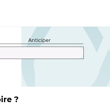
Anticiper
ire ?