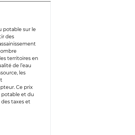
 potable sur le
tir des
d’assainissement
 nombre
es territoires en
lité de l’eau
source, les
t
epteur. Ce prix
 potable et du
 des taxes et