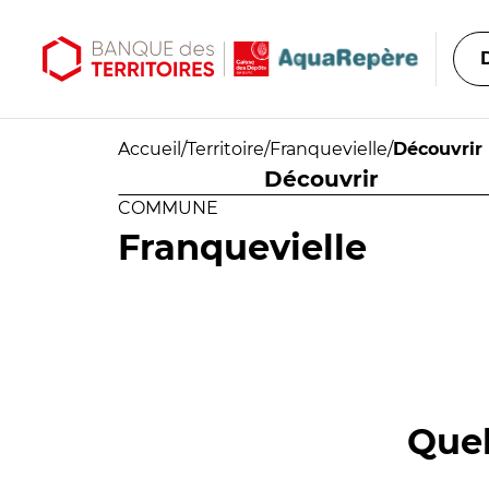
Aller au contenu principal
Aller au menu principal
Accueil
/
Territoire
/
Franquevielle
/
Découvrir
Découvrir
COMMUNE
Franquevielle
Quel