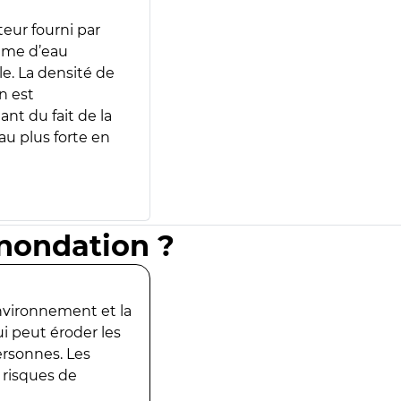
teur fourni par
lume d’eau
e. La densité de
n est
ant du fait de la
u plus forte en
inondation ?
environnement et la
ui peut éroder les
ersonnes. Les
 risques de