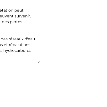
gétation peut
peuvent survenir.
t des pertes
 des réseaux d'eau
 et réparations.
es hydrocarbures