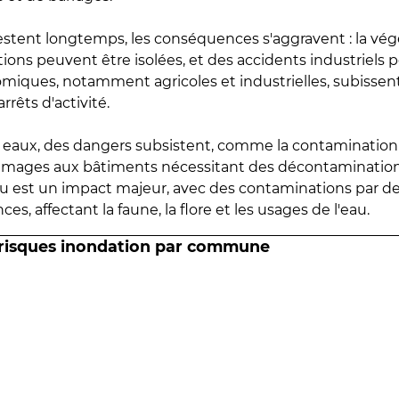
estent longtemps, les conséquences s'aggravent : la vé
tions peuvent être isolées, et des accidents industriels 
omiques, notamment agricoles et industrielles, subissen
rrêts d'activité.
es eaux, des dangers subsistent, comme la contamination
mmages aux bâtiments nécessitant des décontaminations
eau est un impact majeur, avec des contaminations par d
es, affectant la faune, la flore et les usages de l'eau.
 risques inondation par commune