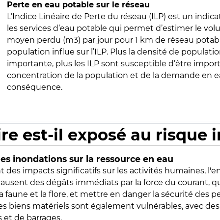
Perte en eau potable sur le réseau
L’Indice Linéaire de Perte du réseau (ILP) est un indica
les services d’eau potable qui permet d’estimer le vo
moyen perdu (m3) par jour pour 1 km de réseau potabl
population influe sur l’ILP. Plus la densité de populatio
importante, plus les ILP sont susceptible d’être import
concentration de la population et de la demande en ea
conséquence.
ire est-il exposé au risque 
s inondations sur la ressource en eau
 des impacts significatifs sur les activités humaines, l'
 causent des dégâts immédiats par la force du courant, q
 faune et la flore, et mettre en danger la sécurité des p
 les biens matériels sont également vulnérables, avec des
 et de barrages.