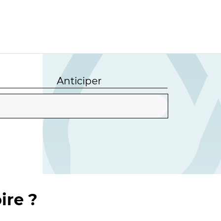
Anticiper
ire ?