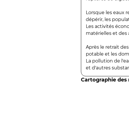
Lorsque les eaux r
dépérir, les popula
Les activités écon
matérielles et des a
Après le retrait d
potable et les do
La pollution de l'
et d'autres substanc
Cartographie des