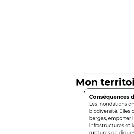
Mon territo
Conséquences de
Les inondations ont
biodiversité. Elles
berges, emporter la
infrastructures et
ruptures de digues