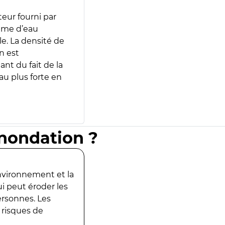
teur fourni par
lume d’eau
e. La densité de
n est
ant du fait de la
u plus forte en
inondation ?
environnement et la
ui peut éroder les
ersonnes. Les
 risques de