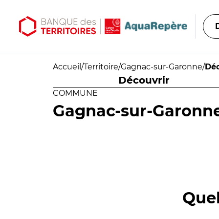
Aller au contenu principal
Aller au menu principal
Accueil
/
Territoire
/
Gagnac-sur-Garonne
/
Déc
Découvrir
COMMUNE
Gagnac-sur-Garonn
Quel