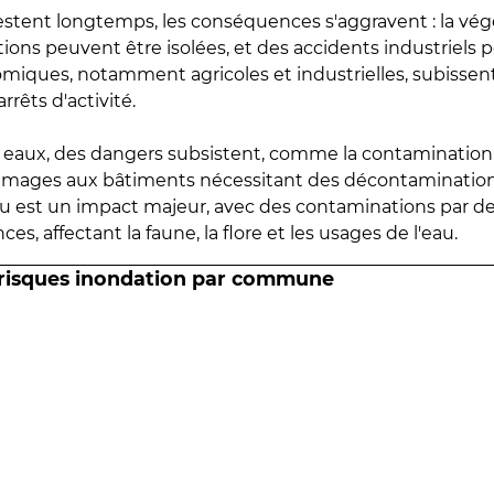
estent longtemps, les conséquences s'aggravent : la vé
tions peuvent être isolées, et des accidents industriels 
omiques, notamment agricoles et industrielles, subissen
rrêts d'activité.
es eaux, des dangers subsistent, comme la contamination
mmages aux bâtiments nécessitant des décontaminations
eau est un impact majeur, avec des contaminations par d
es, affectant la faune, la flore et les usages de l'eau.
 risques inondation par commune