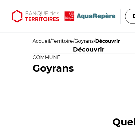
Aller au contenu principal
Aller au menu principal
Accueil
/
Territoire
/
Goyrans
/
Découvrir
Découvrir
COMMUNE
Goyrans
Quel