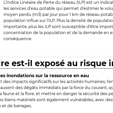
L’Indice Linéaire de Perte du réseau (ILP) est un indica
les services d’eau potable qui permet d’estimer le vo
moyen perdu (m3) par jour pour 1 km de réseau potabl
population influe sur l’ILP. Plus la densité de populatio
importante, plus les ILP sont susceptible d’être import
concentration de la population et de la demande en ea
conséquence.
ire est-il exposé au risque 
s inondations sur la ressource en eau
 des impacts significatifs sur les activités humaines, l'
 causent des dégâts immédiats par la force du courant, q
 faune et la flore, et mettre en danger la sécurité des p
 les biens matériels sont également vulnérables, avec des
 et de barrages.