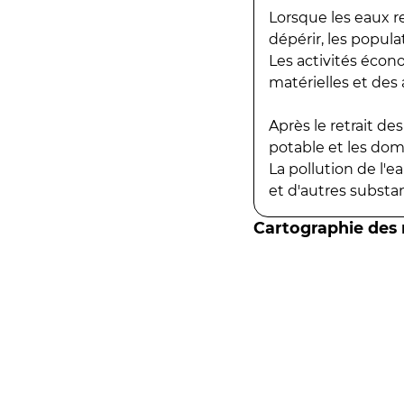
Lorsque les eaux r
dépérir, les popula
Les activités écon
matérielles et des a
Après le retrait d
potable et les do
La pollution de l'
et d'autres substanc
Cartographie des