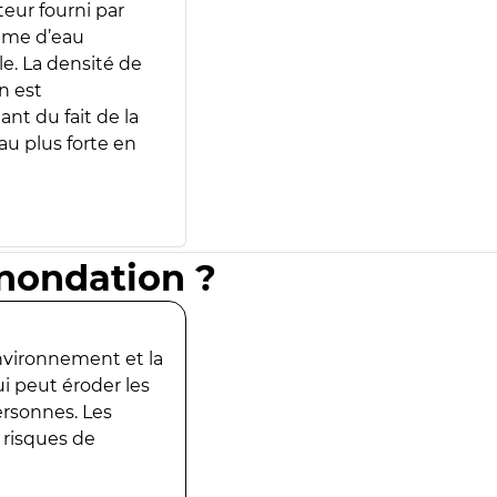
teur fourni par
lume d’eau
e. La densité de
n est
ant du fait de la
u plus forte en
inondation ?
environnement et la
ui peut éroder les
ersonnes. Les
 risques de