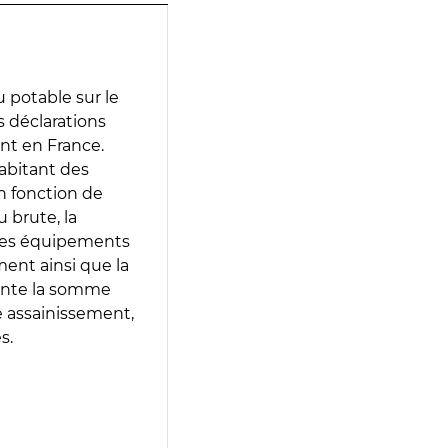
 potable sur le
es déclarations
ent en France.
abitant des
en fonction de
 brute, la
 les équipements
ment ainsi que la
sente la somme
e assainissement,
s.