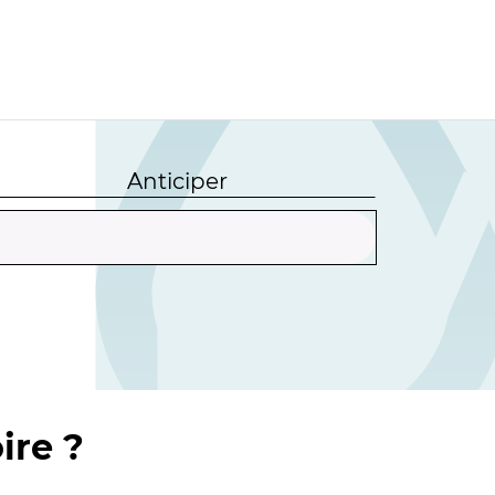
Anticiper
ire ?