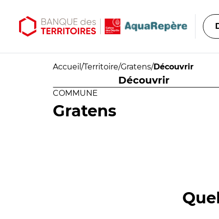
Aller au contenu principal
Aller au menu principal
Accueil
/
Territoire
/
Gratens
/
Découvrir
Découvrir
COMMUNE
Gratens
Quel