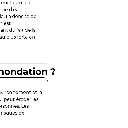
teur fourni par
lume d’eau
e. La densité de
n est
ant du fait de la
u plus forte en
inondation ?
environnement et la
ui peut éroder les
ersonnes. Les
 risques de