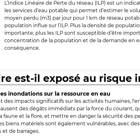
L’Indice Linéaire de Perte du réseau (ILP) est un indica
les services d’eau potable qui permet d’estimer le vo
moyen perdu (m3) par jour pour 1 km de réseau potabl
population influe sur l’ILP. Plus la densité de populatio
importante, plus les ILP sont susceptible d’être import
concentration de la population et de la demande en ea
conséquence.
ire est-il exposé au risque 
s inondations sur la ressource en eau
 des impacts significatifs sur les activités humaines, l'
 causent des dégâts immédiats par la force du courant, q
 faune et la flore, et mettre en danger la sécurité des p
 les biens matériels sont également vulnérables, avec des
 et de barrages.