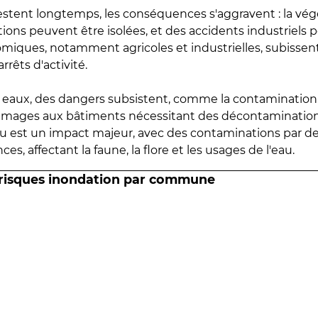
estent longtemps, les conséquences s'aggravent : la vé
tions peuvent être isolées, et des accidents industriels 
omiques, notamment agricoles et industrielles, subissen
rrêts d'activité.
es eaux, des dangers subsistent, comme la contamination
mmages aux bâtiments nécessitant des décontaminations
eau est un impact majeur, avec des contaminations par d
es, affectant la faune, la flore et les usages de l'eau.
 risques inondation par commune