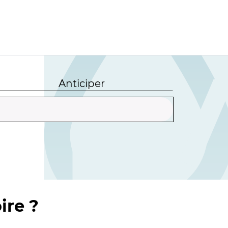
Anticiper
ire ?