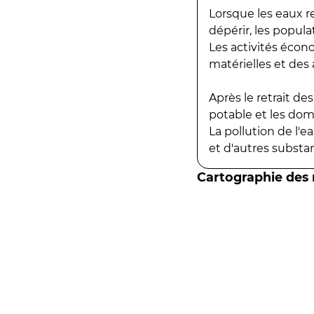
Lorsque les eaux r
dépérir, les popula
Les activités écon
matérielles et des a
Après le retrait d
potable et les do
La pollution de l'
et d'autres substanc
Cartographie des