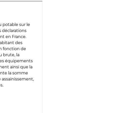
 potable sur le
es déclarations
ent en France.
abitant des
en fonction de
 brute, la
 les équipements
ment ainsi que la
sente la somme
e assainissement,
s.