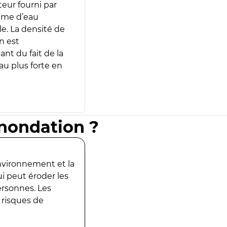
teur fourni par
lume d’eau
e. La densité de
n est
ant du fait de la
u plus forte en
inondation ?
environnement et la
ui peut éroder les
ersonnes. Les
 risques de