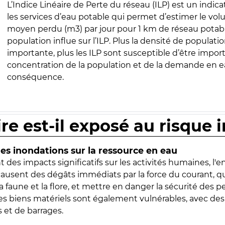
L’Indice Linéaire de Perte du réseau (ILP) est un indica
les services d’eau potable qui permet d’estimer le vo
moyen perdu (m3) par jour pour 1 km de réseau potabl
population influe sur l’ILP. Plus la densité de populatio
importante, plus les ILP sont susceptible d’être import
concentration de la population et de la demande en ea
conséquence.
ire est-il exposé au risque 
s inondations sur la ressource en eau
 des impacts significatifs sur les activités humaines, l'
 causent des dégâts immédiats par la force du courant, q
 faune et la flore, et mettre en danger la sécurité des p
 les biens matériels sont également vulnérables, avec des
 et de barrages.