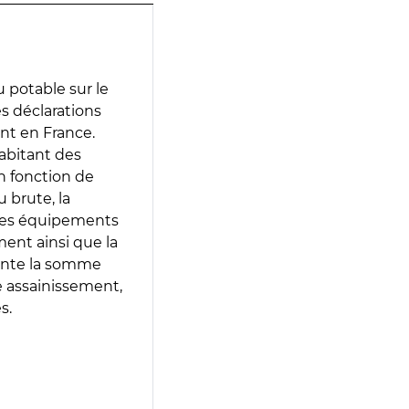
 potable sur le
es déclarations
ent en France.
abitant des
en fonction de
 brute, la
 les équipements
ment ainsi que la
sente la somme
e assainissement,
s.