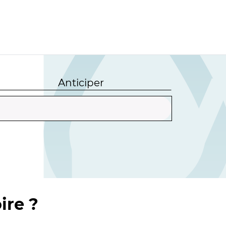
Anticiper
ire ?