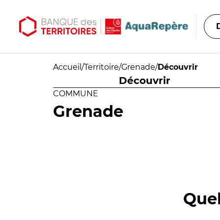
Aller au contenu principal
Aller au menu principal
Accueil
/
Territoire
/
Grenade
/
Découvrir
Découvrir
COMMUNE
Grenade
Quel