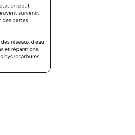
gétation peut
peuvent survenir.
t des pertes
 des réseaux d'eau
 et réparations.
es hydrocarbures