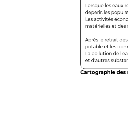
Lorsque les eaux r
dépérir, les popula
Les activités écon
matérielles et des a
Après le retrait d
potable et les do
La pollution de l'
et d'autres substanc
Cartographie des