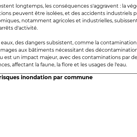
estent longtemps, les conséquences s'aggravent : la vé
tions peuvent être isolées, et des accidents industriels 
omiques, notamment agricoles et industrielles, subissen
rrêts d'activité.
es eaux, des dangers subsistent, comme la contamination
mmages aux bâtiments nécessitant des décontaminations
eau est un impact majeur, avec des contaminations par d
es, affectant la faune, la flore et les usages de l'eau.
 risques inondation par commune