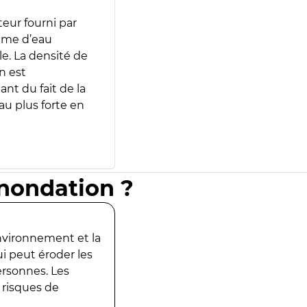
teur fourni par
lume d’eau
e. La densité de
n est
ant du fait de la
u plus forte en
inondation ?
environnement et la
ui peut éroder les
ersonnes. Les
 risques de