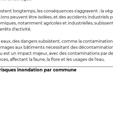
estent longtemps, les conséquences s'aggravent : la vé
tions peuvent être isolées, et des accidents industriels 
omiques, notamment agricoles et industrielles, subissen
rrêts d'activité.
es eaux, des dangers subsistent, comme la contamination
mmages aux bâtiments nécessitant des décontaminations
eau est un impact majeur, avec des contaminations par d
es, affectant la faune, la flore et les usages de l'eau.
 risques inondation par commune