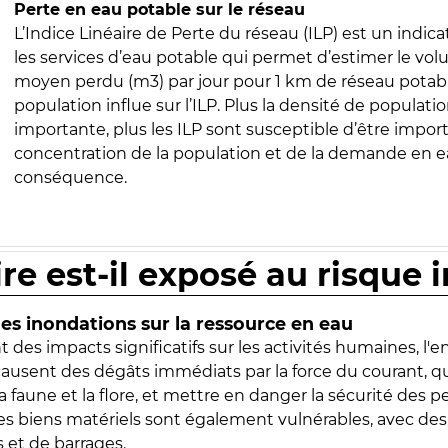
Perte en eau potable sur le réseau
L’Indice Linéaire de Perte du réseau (ILP) est un indica
les services d’eau potable qui permet d’estimer le vo
moyen perdu (m3) par jour pour 1 km de réseau potabl
population influe sur l’ILP. Plus la densité de populatio
importante, plus les ILP sont susceptible d’être import
concentration de la population et de la demande en ea
conséquence.
ire est-il exposé au risque 
s inondations sur la ressource en eau
 des impacts significatifs sur les activités humaines, l'
 causent des dégâts immédiats par la force du courant, q
 faune et la flore, et mettre en danger la sécurité des p
 les biens matériels sont également vulnérables, avec des
 et de barrages.