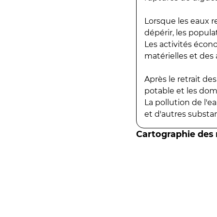
Lorsque les eaux r
dépérir, les popula
Les activités écon
matérielles et des a
Après le retrait d
potable et les do
La pollution de l'
et d'autres substanc
Cartographie des