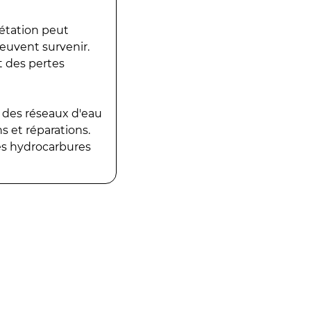
gétation peut
peuvent survenir.
t des pertes
 des réseaux d'eau
 et réparations.
es hydrocarbures