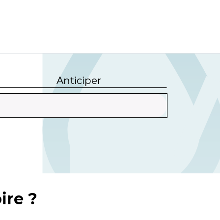
Anticiper
ire ?