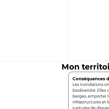
Mon territo
Conséquences de
Les inondations ont
biodiversité. Elles
berges, emporter la
infrastructures et
ruptures de digues