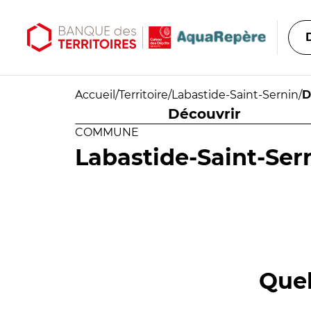
Aller au contenu principal
Aller au menu principal
Accueil
/
Territoire
/
Labastide-Saint-Sernin
/
D
Découvrir
COMMUNE
Labastide-Saint-Ser
Quel