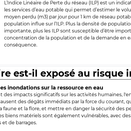
L’Indice Linéaire de Perte du réseau (ILP) est un indica
les services d’eau potable qui permet d’estimer le vo
moyen perdu (m3) par jour pour 1 km de réseau potabl
population influe sur l’ILP. Plus la densité de populatio
importante, plus les ILP sont susceptible d’être import
concentration de la population et de la demande en ea
conséquence.
ire est-il exposé au risque 
s inondations sur la ressource en eau
 des impacts significatifs sur les activités humaines, l'
 causent des dégâts immédiats par la force du courant, q
 faune et la flore, et mettre en danger la sécurité des p
 les biens matériels sont également vulnérables, avec des
 et de barrages.