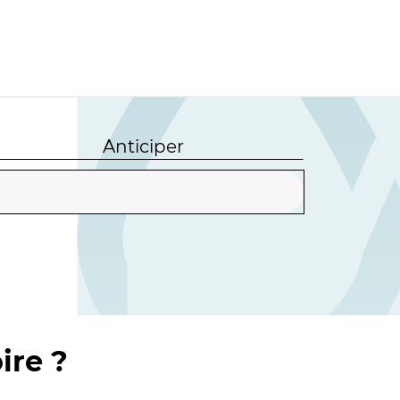
Anticiper
ire ?