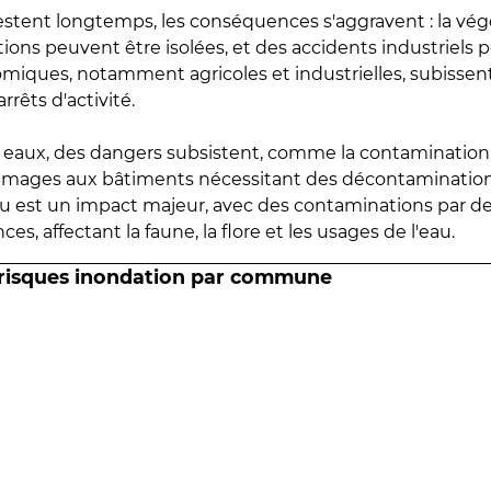
estent longtemps, les conséquences s'aggravent : la vé
tions peuvent être isolées, et des accidents industriels 
omiques, notamment agricoles et industrielles, subissen
rrêts d'activité.
es eaux, des dangers subsistent, comme la contamination
mmages aux bâtiments nécessitant des décontaminations
eau est un impact majeur, avec des contaminations par d
es, affectant la faune, la flore et les usages de l'eau.
 risques inondation par commune