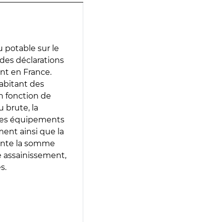
 potable sur le
r des déclarations
ent en France.
abitant des
en fonction de
 brute, la
 les équipements
ment ainsi que la
sente la somme
e assainissement,
s.