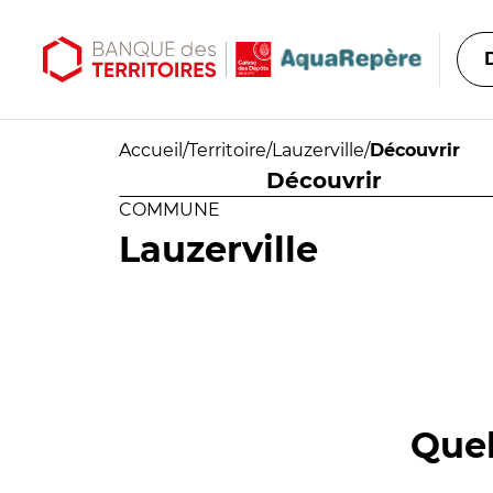
Aller au contenu principal
Aller au menu principal
Accueil
/
Territoire
/
Lauzerville
/
Découvrir
Découvrir
COMMUNE
Lauzerville
Quel