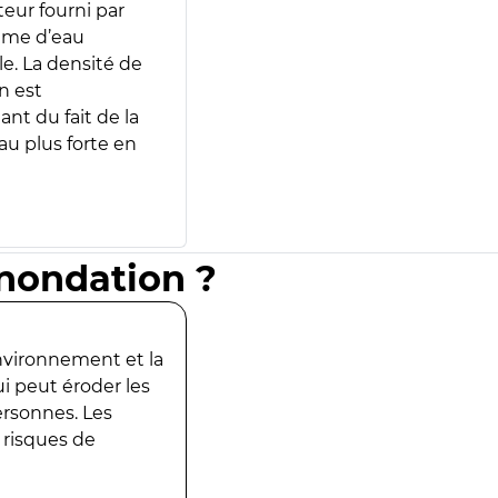
teur fourni par
lume d’eau
e. La densité de
n est
ant du fait de la
u plus forte en
inondation ?
environnement et la
ui peut éroder les
ersonnes. Les
 risques de