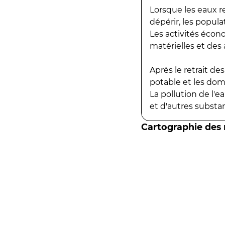
Lorsque les eaux r
dépérir, les popula
Les activités écon
matérielles et des a
Après le retrait d
potable et les do
La pollution de l'
et d'autres substanc
Cartographie des