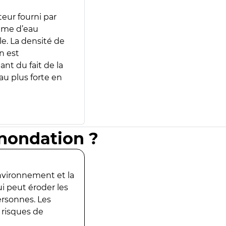
teur fourni par
lume d’eau
e. La densité de
n est
ant du fait de la
u plus forte en
inondation ?
environnement et la
ui peut éroder les
ersonnes. Les
 risques de