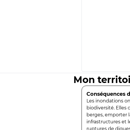
Mon territo
Conséquences de
Les inondations ont
biodiversité. Elles
berges, emporter la
infrastructures et
ruptures de digues