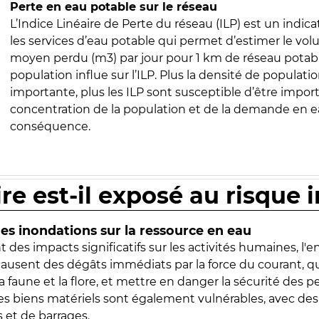
Perte en eau potable sur le réseau
L’Indice Linéaire de Perte du réseau (ILP) est un indica
les services d’eau potable qui permet d’estimer le vo
moyen perdu (m3) par jour pour 1 km de réseau potabl
population influe sur l’ILP. Plus la densité de populatio
importante, plus les ILP sont susceptible d’être import
concentration de la population et de la demande en ea
conséquence.
ire est-il exposé au risque 
s inondations sur la ressource en eau
 des impacts significatifs sur les activités humaines, l'
 causent des dégâts immédiats par la force du courant, q
 faune et la flore, et mettre en danger la sécurité des p
 les biens matériels sont également vulnérables, avec des
 et de barrages.