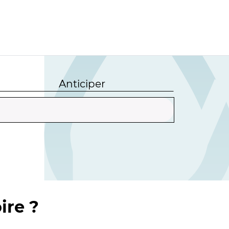
Anticiper
ire ?