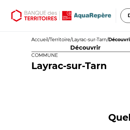
Aller au contenu principal
Aller au menu principal
Accueil
/
Territoire
/
Layrac-sur-Tarn
/
Découvri
Découvrir
COMMUNE
Layrac-sur-Tarn
Quel