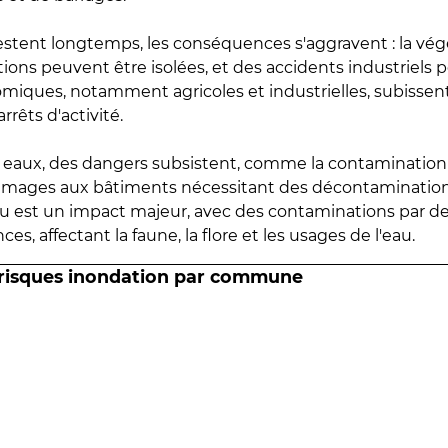
estent longtemps, les conséquences s'aggravent : la vé
tions peuvent être isolées, et des accidents industriels 
omiques, notamment agricoles et industrielles, subissen
rrêts d'activité.
es eaux, des dangers subsistent, comme la contamination
mmages aux bâtiments nécessitant des décontaminations
eau est un impact majeur, avec des contaminations par d
es, affectant la faune, la flore et les usages de l'eau.
 risques inondation par commune