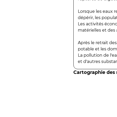
Lorsque les eaux r
dépérir, les popula
Les activités écon
matérielles et des a
Après le retrait d
potable et les do
La pollution de l'
et d'autres substanc
Cartographie des