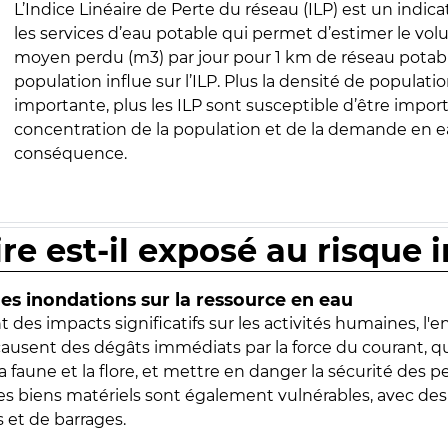
L’Indice Linéaire de Perte du réseau (ILP) est un indica
les services d’eau potable qui permet d’estimer le vo
moyen perdu (m3) par jour pour 1 km de réseau potabl
population influe sur l’ILP. Plus la densité de populatio
importante, plus les ILP sont susceptible d’être import
concentration de la population et de la demande en ea
conséquence.
ire est-il exposé au risque 
s inondations sur la ressource en eau
 des impacts significatifs sur les activités humaines, l'
 causent des dégâts immédiats par la force du courant, q
 faune et la flore, et mettre en danger la sécurité des p
 les biens matériels sont également vulnérables, avec des
 et de barrages.