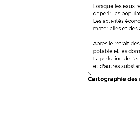
Lorsque les eaux r
dépérir, les popula
Les activités écon
matérielles et des a
Après le retrait d
potable et les do
La pollution de l'
et d'autres substanc
Cartographie des