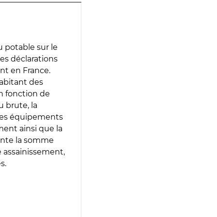
 potable sur le
des déclarations
ent en France.
abitant des
en fonction de
 brute, la
 les équipements
ment ainsi que la
sente la somme
e assainissement,
s.