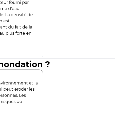
teur fourni par
lume d’eau
e. La densité de
n est
ant du fait de la
u plus forte en
inondation ?
environnement et la
ui peut éroder les
ersonnes. Les
 risques de