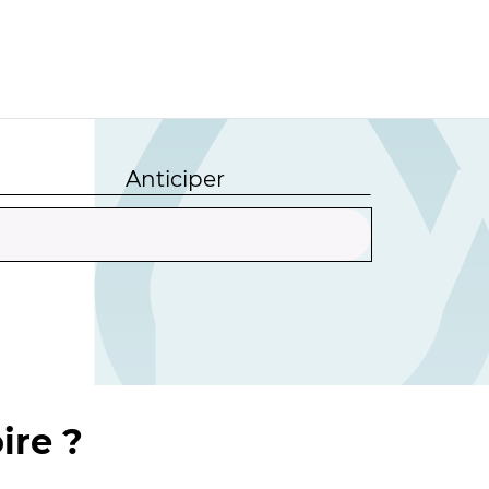
Anticiper
ire ?