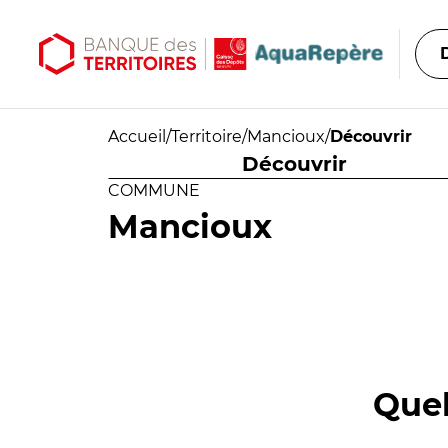
Aller au contenu principal
Aller au menu principal
Accueil
/
Territoire
/
Mancioux
/
Découvrir
Découvrir
COMMUNE
Mancioux
Quel