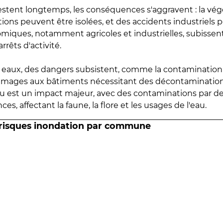
estent longtemps, les conséquences s'aggravent : la vé
tions peuvent être isolées, et des accidents industriels 
omiques, notamment agricoles et industrielles, subissen
rrêts d'activité.
es eaux, des dangers subsistent, comme la contamination
mmages aux bâtiments nécessitant des décontaminations
eau est un impact majeur, avec des contaminations par d
es, affectant la faune, la flore et les usages de l'eau.
 risques inondation par commune