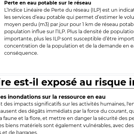
Perte en eau potable sur le réseau
L’Indice Linéaire de Perte du réseau (ILP) est un indica
les services d’eau potable qui permet d’estimer le vo
moyen perdu (m3) par jour pour 1 km de réseau potabl
population influe sur l’ILP. Plus la densité de populatio
importante, plus les ILP sont susceptible d’être import
concentration de la population et de la demande en ea
conséquence.
ire est-il exposé au risque 
s inondations sur la ressource en eau
 des impacts significatifs sur les activités humaines, l'
 causent des dégâts immédiats par la force du courant, q
 faune et la flore, et mettre en danger la sécurité des p
 les biens matériels sont également vulnérables, avec des
 et de barrages.