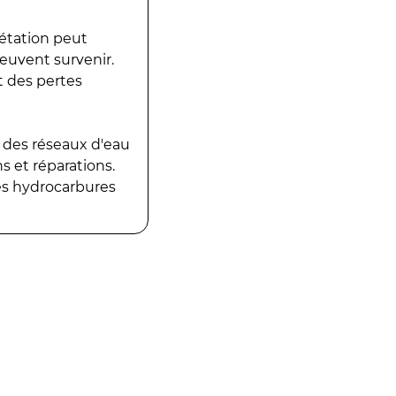
gétation peut
peuvent survenir.
t des pertes
 des réseaux d'eau
 et réparations.
es hydrocarbures