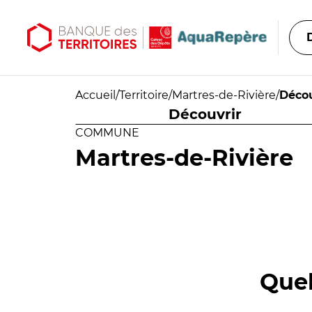
Aller au contenu principal
Aller au menu principal
Accueil
/
Territoire
/
Martres-de-Rivière
/
Décou
Découvrir
COMMUNE
Martres-de-Rivière
Quel