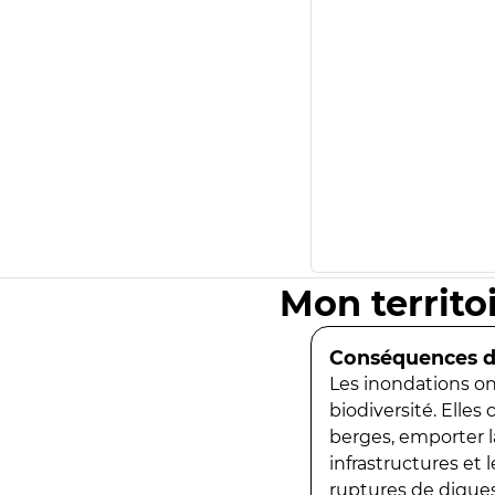
Mon territo
Conséquences de
Les inondations ont
biodiversité. Elles
berges, emporter la
infrastructures et
ruptures de digues