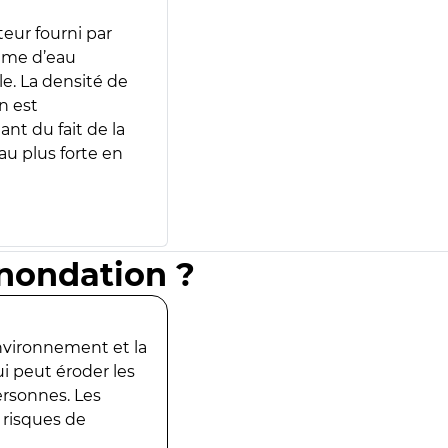
teur fourni par
lume d’eau
e. La densité de
n est
ant du fait de la
u plus forte en
inondation ?
environnement et la
ui peut éroder les
ersonnes. Les
 risques de