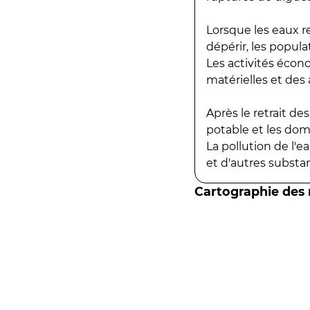
Lorsque les eaux r
dépérir, les popula
Les activités écon
matérielles et des a
Après le retrait d
potable et les do
La pollution de l'
et d'autres substanc
Cartographie des