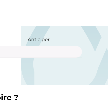
Anticiper
ire ?