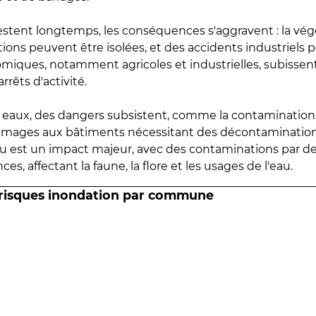
estent longtemps, les conséquences s'aggravent : la vé
tions peuvent être isolées, et des accidents industriels 
omiques, notamment agricoles et industrielles, subissen
rrêts d'activité.
es eaux, des dangers subsistent, comme la contamination
mmages aux bâtiments nécessitant des décontaminations
eau est un impact majeur, avec des contaminations par d
es, affectant la faune, la flore et les usages de l'eau.
 risques inondation par commune