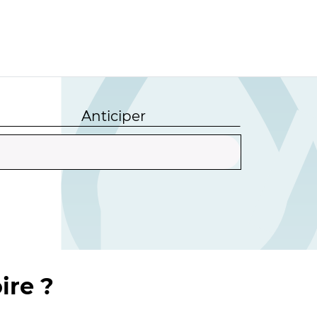
Anticiper
ire ?