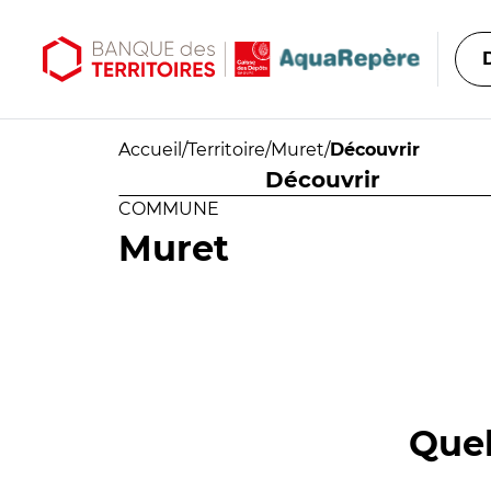
Aller au contenu principal
Aller au menu principal
Accueil
/
Territoire
/
Muret
/
Découvrir
Découvrir
COMMUNE
Muret
Quel