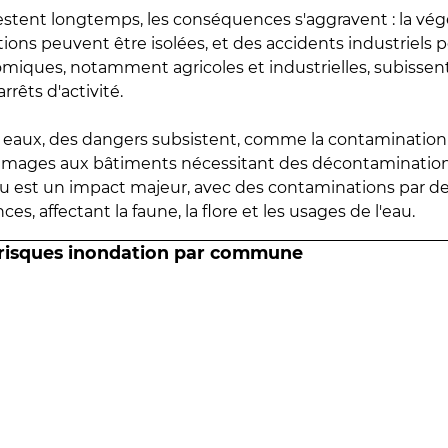
estent longtemps, les conséquences s'aggravent : la vé
tions peuvent être isolées, et des accidents industriels 
omiques, notamment agricoles et industrielles, subissen
rrêts d'activité.
es eaux, des dangers subsistent, comme la contamination
mmages aux bâtiments nécessitant des décontaminations
eau est un impact majeur, avec des contaminations par d
es, affectant la faune, la flore et les usages de l'eau.
 risques inondation par commune