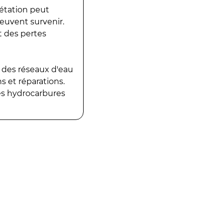
gétation peut
peuvent survenir.
t des pertes
 des réseaux d'eau
 et réparations.
es hydrocarbures