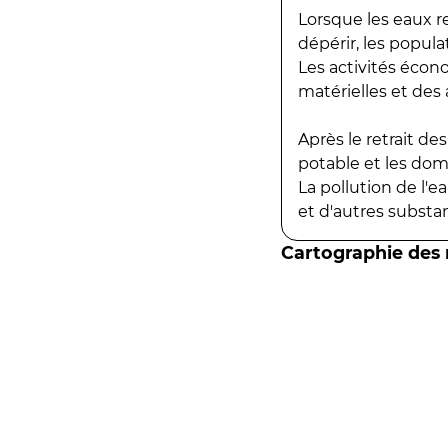
Lorsque les eaux r
dépérir, les popula
Les activités écon
matérielles et des a
Après le retrait d
potable et les do
La pollution de l'
et d'autres substanc
Cartographie des