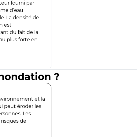
teur fourni par
lume d’eau
e. La densité de
n est
ant du fait de la
u plus forte en
inondation ?
environnement et la
ui peut éroder les
ersonnes. Les
 risques de