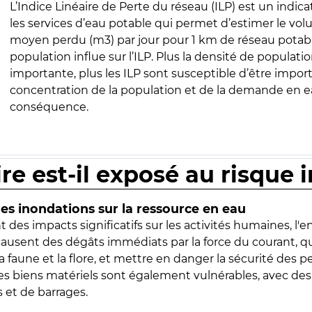
L’Indice Linéaire de Perte du réseau (ILP) est un indica
les services d’eau potable qui permet d’estimer le vo
moyen perdu (m3) par jour pour 1 km de réseau potabl
population influe sur l’ILP. Plus la densité de populatio
importante, plus les ILP sont susceptible d’être import
concentration de la population et de la demande en ea
conséquence.
ire est-il exposé au risque 
s inondations sur la ressource en eau
 des impacts significatifs sur les activités humaines, l'
 causent des dégâts immédiats par la force du courant, q
 faune et la flore, et mettre en danger la sécurité des p
 les biens matériels sont également vulnérables, avec des
 et de barrages.