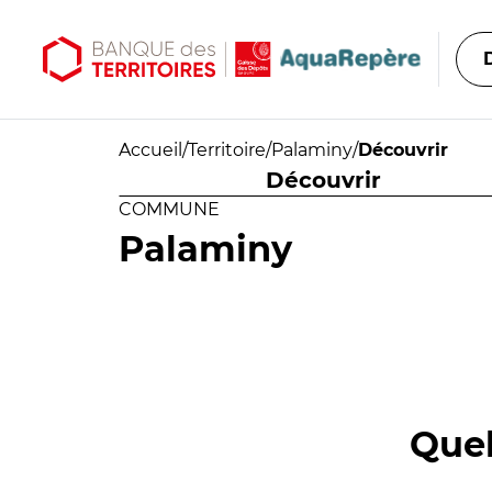
Aller au contenu principal
Aller au menu principal
Accueil
/
Territoire
/
Palaminy
/
Découvrir
Découvrir
COMMUNE
Palaminy
Quel