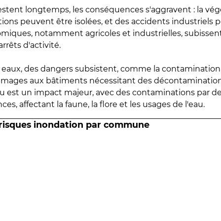
estent longtemps, les conséquences s'aggravent : la vé
tions peuvent être isolées, et des accidents industriels 
omiques, notamment agricoles et industrielles, subissen
rrêts d'activité.
es eaux, des dangers subsistent, comme la contamination
mmages aux bâtiments nécessitant des décontaminations
eau est un impact majeur, avec des contaminations par d
es, affectant la faune, la flore et les usages de l'eau.
 risques inondation par commune