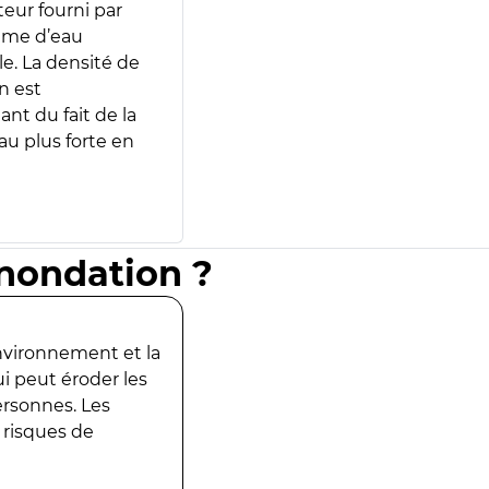
teur fourni par
lume d’eau
e. La densité de
n est
ant du fait de la
u plus forte en
inondation ?
environnement et la
ui peut éroder les
ersonnes. Les
 risques de