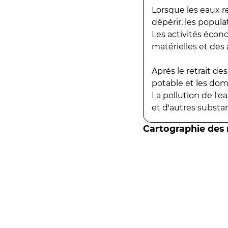
Lorsque les eaux r
dépérir, les popula
Les activités écon
matérielles et des a
Après le retrait d
potable et les do
La pollution de l'
et d'autres substanc
Cartographie des