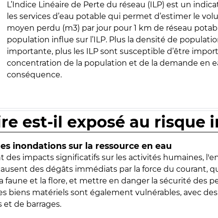
L’Indice Linéaire de Perte du réseau (ILP) est un indica
les services d’eau potable qui permet d’estimer le vo
moyen perdu (m3) par jour pour 1 km de réseau potabl
population influe sur l’ILP. Plus la densité de populatio
importante, plus les ILP sont susceptible d’être import
concentration de la population et de la demande en ea
conséquence.
ire est-il exposé au risque 
s inondations sur la ressource en eau
 des impacts significatifs sur les activités humaines, l'
 causent des dégâts immédiats par la force du courant, q
 faune et la flore, et mettre en danger la sécurité des p
 les biens matériels sont également vulnérables, avec des
 et de barrages.