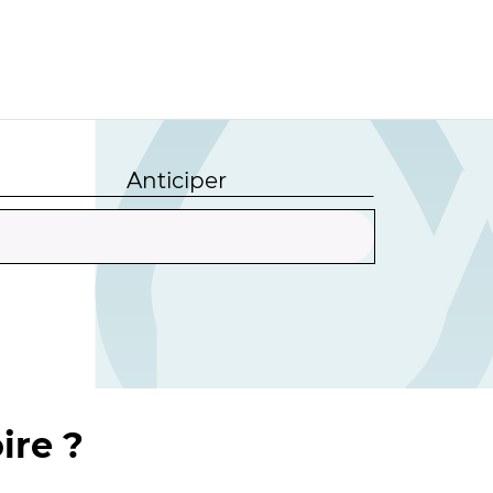
Anticiper
ire ?