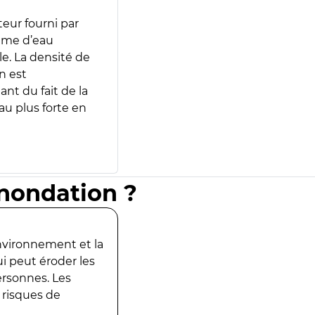
teur fourni par
lume d’eau
e. La densité de
n est
ant du fait de la
u plus forte en
inondation ?
environnement et la
ui peut éroder les
ersonnes. Les
 risques de