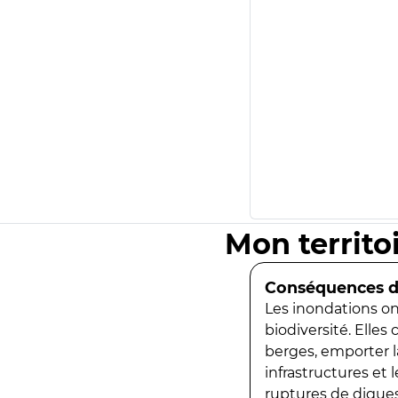
Mon territo
Conséquences de
Les inondations ont
biodiversité. Elles
berges, emporter la
infrastructures et
ruptures de digues