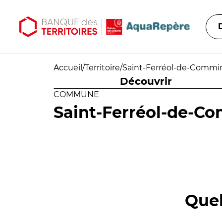
Aller au contenu principal
Aller au menu principal
Accueil
/
Territoire
/
Saint-Ferréol-de-Commi
Découvrir
COMMUNE
Saint-Ferréol-de-C
Quel