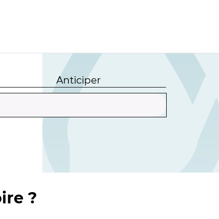
Anticiper
ire ?