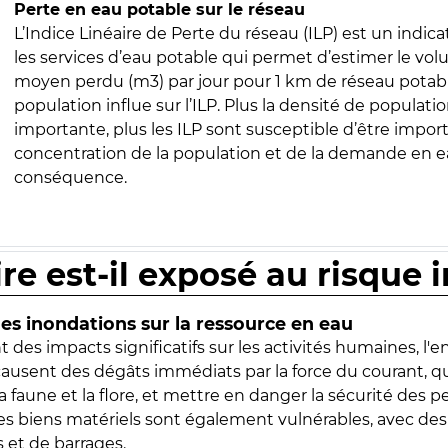
Perte en eau potable sur le réseau
L’Indice Linéaire de Perte du réseau (ILP) est un indica
les services d’eau potable qui permet d’estimer le vo
moyen perdu (m3) par jour pour 1 km de réseau potabl
population influe sur l’ILP. Plus la densité de populatio
importante, plus les ILP sont susceptible d’être import
concentration de la population et de la demande en ea
conséquence.
ire est-il exposé au risque 
s inondations sur la ressource en eau
 des impacts significatifs sur les activités humaines, l'
 causent des dégâts immédiats par la force du courant, q
 faune et la flore, et mettre en danger la sécurité des p
 les biens matériels sont également vulnérables, avec des
 et de barrages.