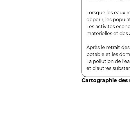
Lorsque les eaux r
dépérir, les popula
Les activités écon
matérielles et des a
Après le retrait d
potable et les do
La pollution de l'
et d'autres substanc
Cartographie des