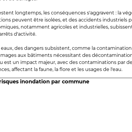
estent longtemps, les conséquences s'aggravent : la vé
tions peuvent être isolées, et des accidents industriels 
omiques, notamment agricoles et industrielles, subissen
rrêts d'activité.
es eaux, des dangers subsistent, comme la contamination
mmages aux bâtiments nécessitant des décontaminations
eau est un impact majeur, avec des contaminations par d
es, affectant la faune, la flore et les usages de l'eau.
 risques inondation par commune