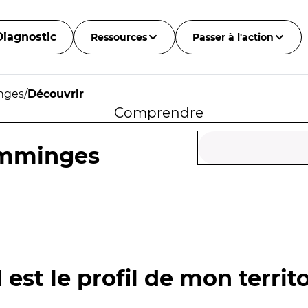
Diagnostic
Ressources
Passer à l'action
nges
/
Découvrir
Comprendre
omminges
 est le profil de mon territo