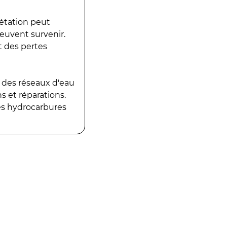
gétation peut
peuvent survenir.
t des pertes
 des réseaux d'eau
 et réparations.
es hydrocarbures