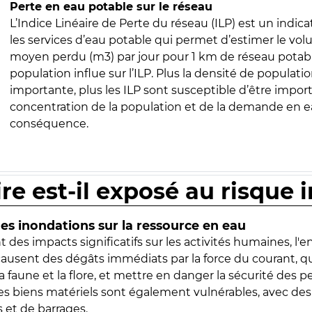
Perte en eau potable sur le réseau
L’Indice Linéaire de Perte du réseau (ILP) est un indica
les services d’eau potable qui permet d’estimer le vo
moyen perdu (m3) par jour pour 1 km de réseau potabl
population influe sur l’ILP. Plus la densité de populatio
importante, plus les ILP sont susceptible d’être import
concentration de la population et de la demande en ea
conséquence.
ire est-il exposé au risque 
s inondations sur la ressource en eau
 des impacts significatifs sur les activités humaines, l'
 causent des dégâts immédiats par la force du courant, q
 faune et la flore, et mettre en danger la sécurité des p
 les biens matériels sont également vulnérables, avec des
 et de barrages.