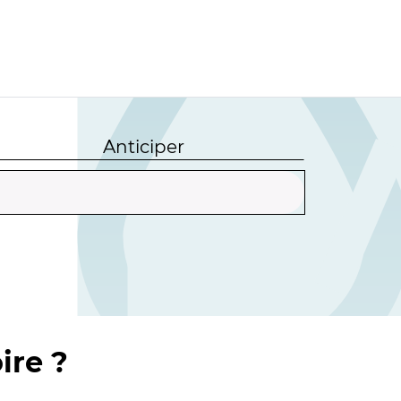
Anticiper
ire ?