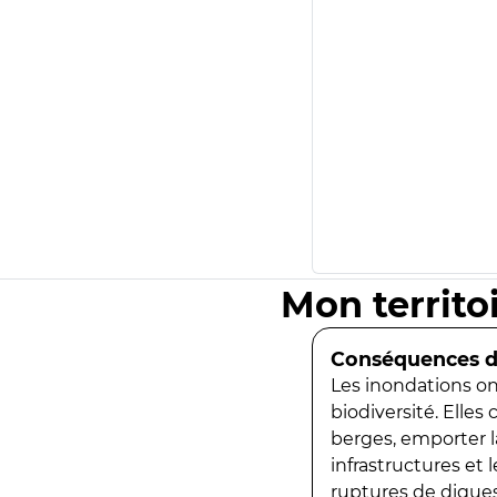
Mon territo
Conséquences de
Les inondations ont
biodiversité. Elles
berges, emporter la
infrastructures et
ruptures de digues