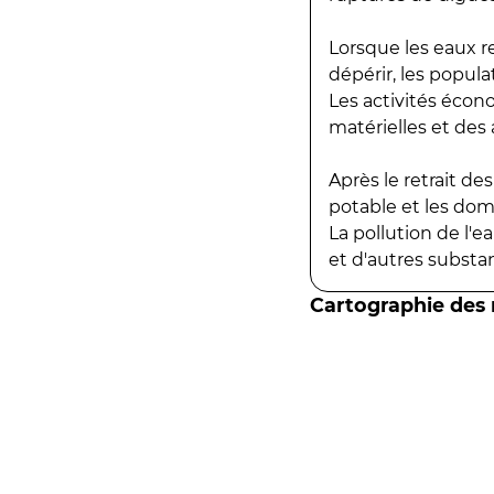
Lorsque les eaux r
dépérir, les popula
Les activités écon
matérielles et des a
Après le retrait d
potable et les do
La pollution de l'
et d'autres substanc
Cartographie des