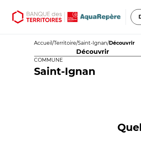
Aller au contenu principal
Aller au menu principal
Accueil
/
Territoire
/
Saint-Ignan
/
Découvrir
Découvrir
COMMUNE
Saint-Ignan
Quel