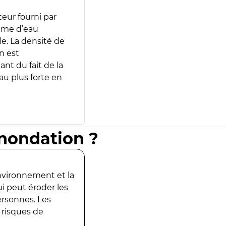
teur fourni par
lume d’eau
e. La densité de
n est
ant du fait de la
u plus forte en
inondation ?
environnement et la
ui peut éroder les
ersonnes. Les
 risques de