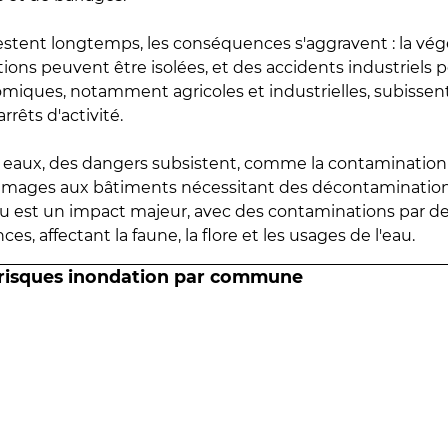
estent longtemps, les conséquences s'aggravent : la vé
tions peuvent être isolées, et des accidents industriels 
omiques, notamment agricoles et industrielles, subissen
rrêts d'activité.
es eaux, des dangers subsistent, comme la contamination
mmages aux bâtiments nécessitant des décontaminations
eau est un impact majeur, avec des contaminations par d
es, affectant la faune, la flore et les usages de l'eau.
 risques inondation par commune