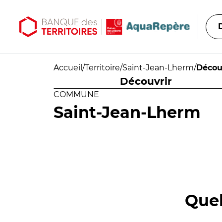
Aller au contenu principal
Aller au menu principal
Accueil
/
Territoire
/
Saint-Jean-Lherm
/
Décou
Découvrir
COMMUNE
Saint-Jean-Lherm
Quel