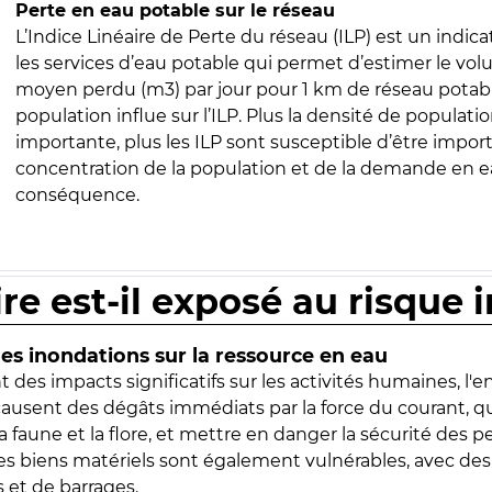
Perte en eau potable sur le réseau
L’Indice Linéaire de Perte du réseau (ILP) est un indica
les services d’eau potable qui permet d’estimer le vo
moyen perdu (m3) par jour pour 1 km de réseau potabl
population influe sur l’ILP. Plus la densité de populatio
importante, plus les ILP sont susceptible d’être import
concentration de la population et de la demande en ea
conséquence.
ire est-il exposé au risque 
s inondations sur la ressource en eau
 des impacts significatifs sur les activités humaines, l'
 causent des dégâts immédiats par la force du courant, q
 faune et la flore, et mettre en danger la sécurité des p
 les biens matériels sont également vulnérables, avec des
 et de barrages.