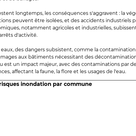
estent longtemps, les conséquences s'aggravent : la vé
tions peuvent être isolées, et des accidents industriels 
omiques, notamment agricoles et industrielles, subissen
rrêts d'activité.
es eaux, des dangers subsistent, comme la contamination
mmages aux bâtiments nécessitant des décontaminations
eau est un impact majeur, avec des contaminations par d
es, affectant la faune, la flore et les usages de l'eau.
 risques inondation par commune