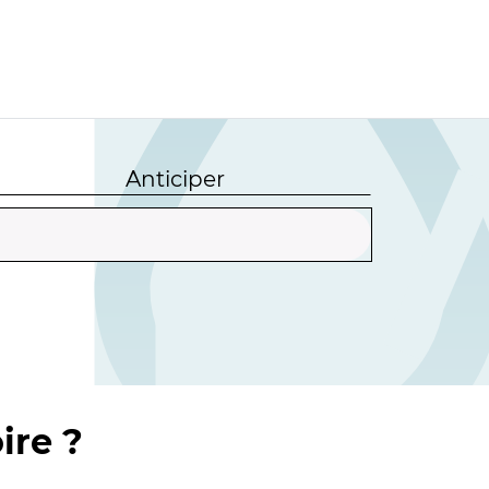
Anticiper
ire ?