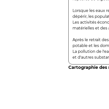
Lorsque les eaux r
dépérir, les popula
Les activités écon
matérielles et des a
Après le retrait d
potable et les do
La pollution de l'
et d'autres substanc
Cartographie des