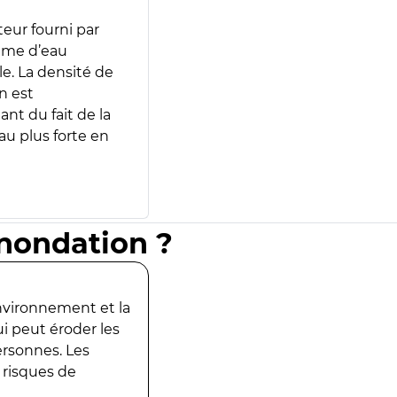
teur fourni par
lume d’eau
e. La densité de
n est
ant du fait de la
u plus forte en
inondation ?
environnement et la
ui peut éroder les
ersonnes. Les
 risques de