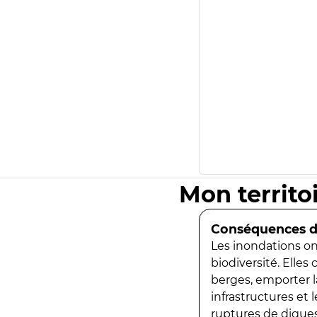
Mon territo
Conséquences de
Les inondations ont
biodiversité. Elles
berges, emporter la
infrastructures et
ruptures de digues